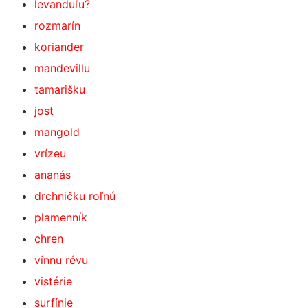
levanduľu?
rozmarín
koriander
mandevillu
tamarišku
jost
mangold
vrízeu
ananás
drchničku roľnú
plamenník
chren
vínnu révu
vistérie
surfínie