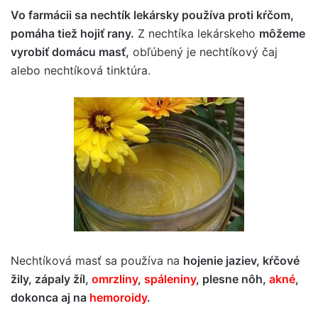
Vo farmácii sa nechtík lekársky používa proti kŕčom,
pomáha tiež hojiť rany.
Z nechtíka lekárskeho
môžeme
vyrobiť domácu masť,
obľúbený je nechtíkový čaj
alebo nechtíková tinktúra.
Nechtíková masť sa používa na
hojenie jaziev, kŕčové
žily, zápaly žíl,
omrzliny
,
spáleniny
, plesne nôh,
akné
,
dokonca aj na
hemoroidy
.