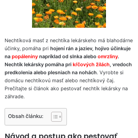
Nechtíková masť z nechtíka lekárskeho má blahodárne
účinky, pomáha pri
hojení rán a jaziev, hojivo účinkuje
na
popáleniny
napríklad od slnka alebo
omrzliny
.
Nechtík lekársky pomáha pri
kŕčových žilách
, vredoch
predkolenia alebo plesniach na nohách
. Vyrobte si
domácu nechtíkovú masť alebo nechtíkový čaj.
Prečítajte si článok ako pestovať nechtík lekársky na
záhrade.
Obsah článku:
Návod a postup ako pestovať