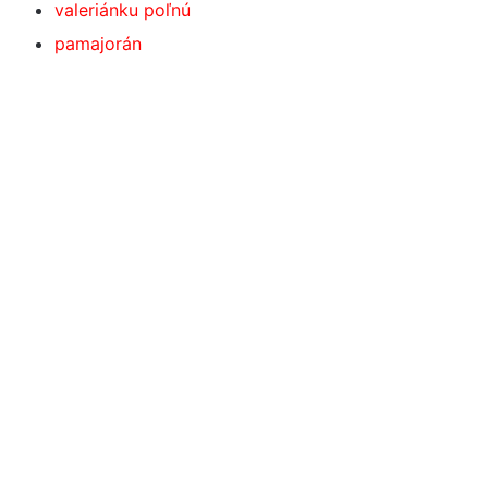
valeriánku poľnú
pamajorán