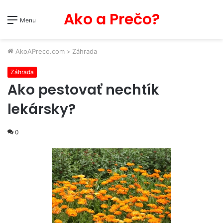
Ako a Prečo?
Menu
AkoAPreco.com
>
Záhrada
Záhrada
Ako pestovať nechtík
lekársky?
0