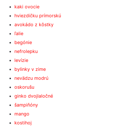
kaki ovocie
hviezdičku prímorskú
avokádo z kôstky
ľalie
begónie
nefrolepku
levízie
bylinky v zime
nevädzu modrú
oskorušu
ginko dvojlaločné
šampiňóny
mango
kostihoj