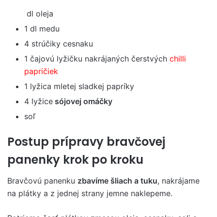
dl oleja
1 dl medu
4 strúčiky cesnaku
1 čajovú lyžičku nakrájaných čerstvých
chilli
papričiek
1 lyžica mletej sladkej papríky
4 lyžice
sójovej omáčky
soľ
Postup prípravy bravčovej
panenky krok po kroku
Bravčovú panenku
zbavíme šliach a tuku
, nakrájame
na plátky a z jednej strany jemne naklepeme.