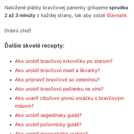
Naložené plátky bravčovej panenky grilujeme
sprudka
2 až 3 minúty
z každej strany
,
tak aby ostali
šťavnaté
.
Dobrú chuť!
Ďalšie skvelé recepty:
Ako urobiť bravčovú krkovičku po starom?
Ako urobiť bravčovú masť a škvarky?
Ako pripraviť bravčové so zeleninou?
Ako urobiť bravčovú pečienku na víne?
Ako uvariť cibuľovo-pivnú omáčku s bravčovým
mäsom?
Ako urobiť segedínsky guláš?
Ako urobiť poľovnícky guláš?
Ako urobiť moravského vrabca?