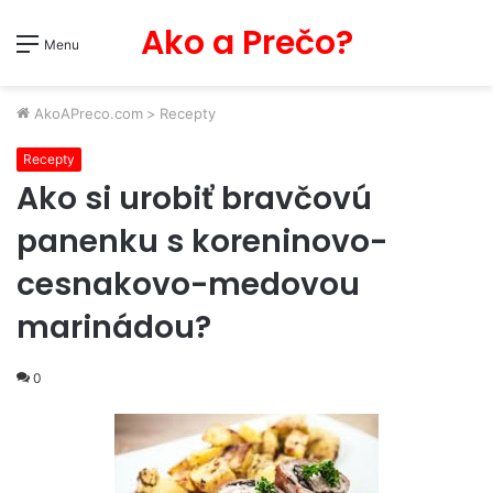
Ako a Prečo?
Menu
AkoAPreco.com
>
Recepty
Recepty
Ako si urobiť bravčovú
panenku s koreninovo-
cesnakovo-medovou
marinádou?
0