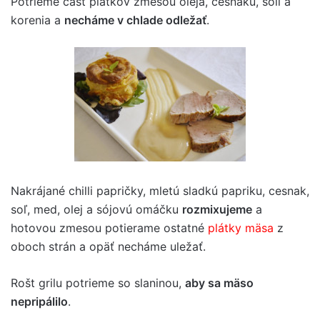
Potrieme časť plátkov zmesou oleja, cesnaku, soli a
korenia a
necháme v chlade odležať
.
Nakrájané chilli papričky, mletú sladkú papriku, cesnak,
soľ, med, olej a sójovú omáčku
rozmixujeme
a
hotovou zmesou potierame ostatné
plátky mäsa
z
oboch strán a opäť necháme uležať.
Rošt grilu potrieme so slaninou,
aby sa mäso
nepripálilo
.