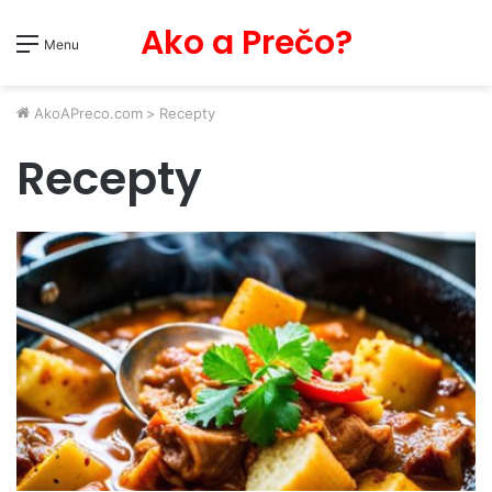
Ako a Prečo?
Menu
AkoAPreco.com
>
Recepty
Recepty