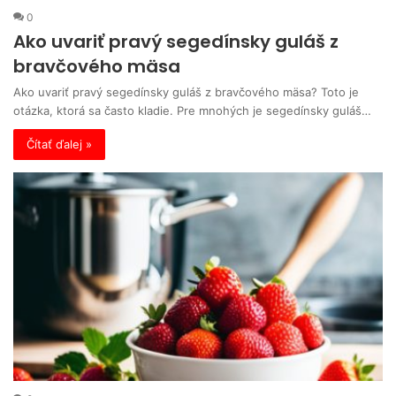
0
Ako uvariť pravý segedínsky guláš z
bravčového mäsa
Ako uvariť pravý segedínsky guláš z bravčového mäsa? Toto je
otázka, ktorá sa často kladie. Pre mnohých je segedínsky guláš…
Čítať ďalej »