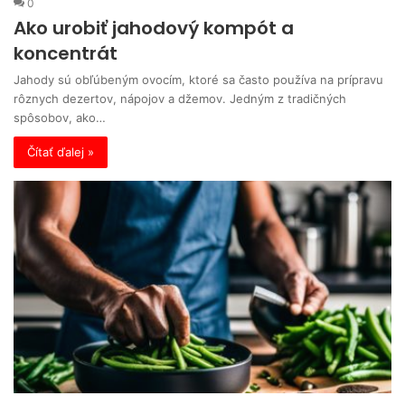
0
Ako urobiť jahodový kompót a
koncentrát
Jahody sú obľúbeným ovocím, ktoré sa často používa na prípravu
rôznych dezertov, nápojov a džemov. Jedným z tradičných
spôsobov, ako…
Čítať ďalej »