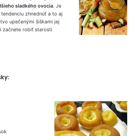
lšieho sladkého ovocia
. Je
 tendenciu zhnednúť a to aj
stvo upečenými šiškami jej
i začnete robiť starosti
šky:
sok