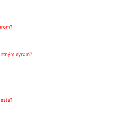
várom?
kantným syrom?
cesta?