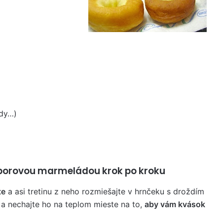
ody…)
arborovou marmeládou krok po kroku
te
a asi tretinu z neho rozmiešajte v hrnčeku s droždím
m a nechajte ho na teplom mieste na to,
aby vám kvások