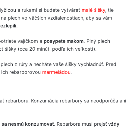
lyžicou a rukami si budete vytvárať
malé šišky
, tie
 na plech vo väčších vzdialenostiach, aby sa vám
ezlepili.
potriete vajíčkom a
posypete makom.
Plný plech
cť šišky (cca 20 minút, podľa ich veľkosti).
 plech z rúry a necháte vaše šišky vychladnúť. Pred
 ich rebarborovou
marmeládou
.
ť rebarboru. Konzumácia rebarbory sa neodporúča ani
o sa nesmú konzumovať
. Rebarbora musí prejsť
vždy