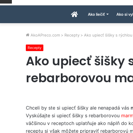
Úvodná
Ako liečiť
Ako si vy
stránka
AkoAPreco.com
>
Recepty
>
Ako upiecť šišky s rýchl
Recepty
AkoAPreco.com
Ako upiecť šišky 
rebarborovou m
Chceli by ste si upiecť šišky ale nenapadá vás
n
Vyskúšajte si upiecť šišky s rebarborovou
marm
väčšinou v receptoch uplatňuje ako náplň do k
receptu si však môžete pripraviť rebarborovú m