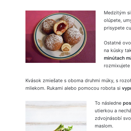
Medzitým si
olúpete, umy
prisypete cu
Ostatné ovo
na kúsky ta
minútach m
rozmixujete
Kvások zmiešate s oboma druhmi múky, s rozo
mliekom. Rukami alebo pomocou robota si
vyp
To následne
pos
utierkou a nech
zdvojnásobí svo
maslom.