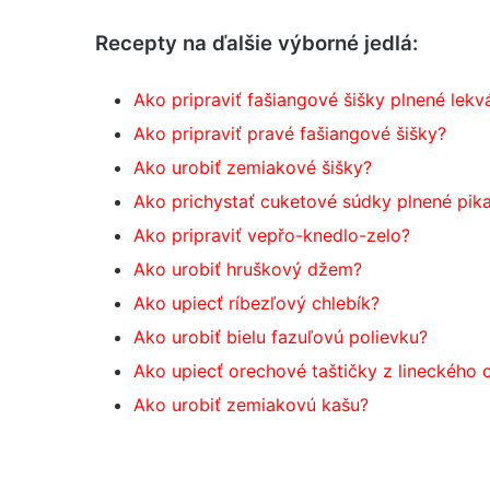
Recepty na ďalšie výborné jedlá:
Ako pripraviť fašiangové šišky plnené lek
Ako pripraviť pravé fašiangové šišky?
Ako urobiť zemiakové šišky?
Ako prichystať cuketové súdky plnené pi
Ako pripraviť vepřo-knedlo-zelo?
Ako urobiť hruškový džem?
Ako upiecť ríbezľový chlebík?
Ako urobiť bielu fazuľovú polievku?
Ako upiecť orechové taštičky z lineckého 
Ako urobiť zemiakovú kašu?