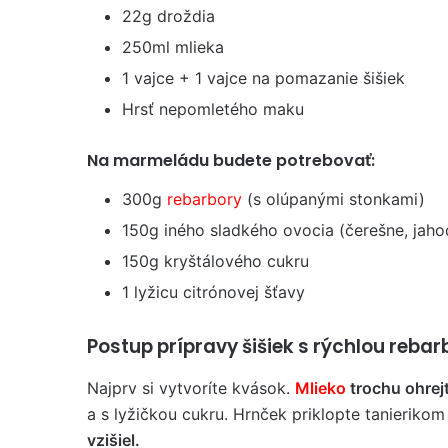
22g droždia
250ml mlieka
1 vajce + 1 vajce na pomazanie šišiek
Hrsť nepomletého maku
Na marmeládu budete potrebovať:
300g
rebarbory
(s olúpanými stonkami)
150g iného sladkého ovocia (čerešne, jah
150g kryštálového cukru
1 lyžicu citrónovej šťavy
Postup prípravy šišiek s rýchlou reb
Najprv si vytvoríte kvások.
Mlieko
trochu ohrej
a s lyžičkou cukru. Hrnček priklopte tanieriko
vzišiel.