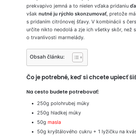
prekvapivo jemná a to nielen vďaka pridaniu
ďa
však
nutné ju rýchlo skonzumovať
, pretože má
s pridaním citrónovej šťavy. V kombinácii s čer
určite nikto neodolá a zje ich všetky skôr, než s
o trvanlivosti marmelády.
Obsah článku:
Čo je potrebné, keď si chcete upiecť ši
Na cesto budete potrebovať:
250g polohrubej múky
250g hladkej múky
50g
masla
50g kryštálového cukru + 1 lyžičku na kvá