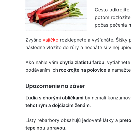
Cesto odkrojíte 
potom rozložíte
počas pečenia
n
Zvyšné
vajíčko
rozklepnete a vyšľaháte. Šišky 
následne vložíte do rúry a necháte si v nej upie
Ako náhle vám
chytia zlatistú farbu
, vytiahnete
podávaním ich
rozkrojte na polovice
a namažte
Upozornenie na záver
Ľudia s chorými obličkami
by nemali konzumova
tehotným a dojčiacim ženám.
Listy rebarbory obsahujú jedovaté látky a
pret
tepelnou úpravou.