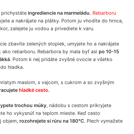
 prichystáte
ingrediencie na marmeládu.
Rebarboru
jete a nakrájate na plátky. Potom ju vhodíte do hrnca,
kor, zalejete ju vodou a privediete k varu.
cie zbavíte zelených stopiek, umyjete ho a nakrájate
k ako rebarboru. Rebarbora by mala byť asi
po 10-15
äkká
. Potom k nej pridáte zvyšné ovocie a všetko
 do hladka.
hriatym maslom, s vajcom, s cukrom a so zvyšným
racujete
hladké cesto
.
ypete trochou múky
, nádobu s cestom prikryjete
áte ho vykysnúť na teplom mieste. Keď cesto
j objem,
rozohrejete si rúru na 180°C
. Plech vymažete