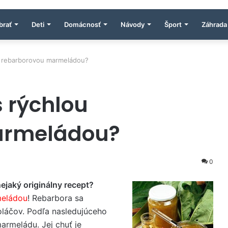
brať
Deti
Domácnosť
Návody
Šport
Záhrada
ou rebarborovou marmeládou?
s rýchlou
armeládou?
0
ejaký originálny recept?
eládou
! Rebarbora sa
oláčov. Podľa nasledujúceho
armeládu. Jej chuť je