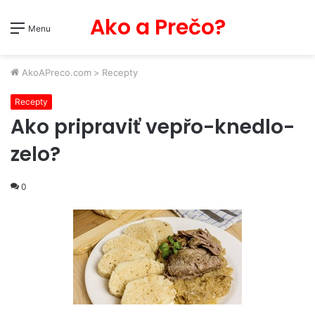
Ako a Prečo?
Menu
AkoAPreco.com
>
Recepty
Recepty
Ako pripraviť vepřo-knedlo-
zelo?
0