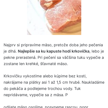
Najprv si pripravíme mäso, pretože doba jeho pečenia
je dlhá.
Najlepšie sa ku kapuste hodí krkovička
, lebo je
pekne prerastená. Pri pečení sa väčšina tuku vypečie a
zostane len krehké, šťavnaté mäso.
Krkovičku vykostíme alebo kúpime bez kosti,
nakrájame na plátky asi 1 až 1,5 cm hrubé. Naukladáme
do pekáča a podlejeme trochou vody. Tuk
nepridávame, vypečie sa z mäsa. P
odliate mäso osolíme, posypeme rascou, popr.