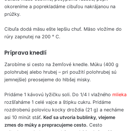
okoreníme a poprekladáme cibuľou nakrájanou na
prúžky.
Cibuľa dodá mäsu ešte lepšiu chuť. Mäso vložíme do
rúry zapnutej na 200 ° C.
Príprava knedlí
Zarobíme si cesto na žemľové knedle. Múku (400 g
polohrubej alebo hrubej – pri použití polohrubej sú
jemnejšie) preosejeme do hlbšej misky.
Pridáme 1 kávovú lyžičku soli. Do 1/4 l vlažného
mlieka
rozšľaháme 1 celé vajce a štipku cukru. Pridáme
rozdrobenú polovicu kocky droždia (21 g) a necháme
asi 10 minút stáť
. Keď sa utvoria bublinky, vlejeme
zmes do múky a prepracujeme cesto.
Cesto