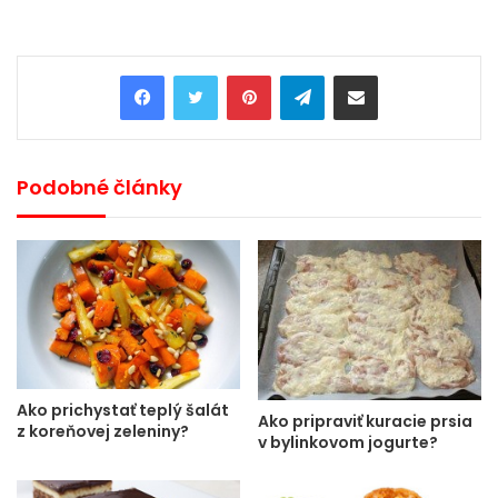
Pinterest
Telegram
Share via Email
Podobné články
Ako prichystať teplý šalát
Ako pripraviť kuracie prsia
z koreňovej zeleniny?
v bylinkovom jogurte?