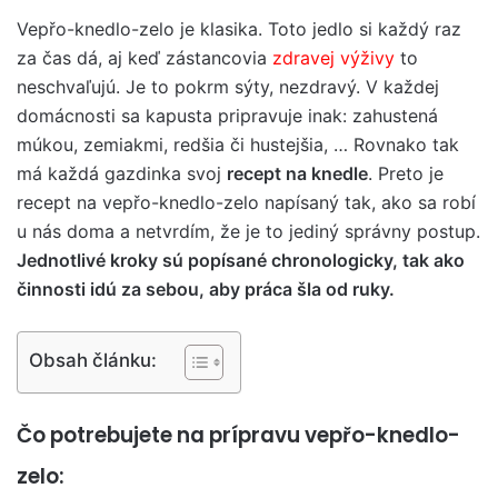
Vepřo-knedlo-zelo je klasika. Toto jedlo si každý raz
za čas dá, aj keď zástancovia
zdravej výživy
to
neschvaľujú. Je to pokrm sýty, nezdravý. V každej
domácnosti sa kapusta pripravuje inak: zahustená
múkou, zemiakmi, redšia či hustejšia, … Rovnako tak
má každá gazdinka svoj
recept na knedle
. Preto je
recept na vepřo-knedlo-zelo napísaný tak, ako sa robí
u nás doma a netvrdím, že je to jediný správny postup.
Jednotlivé kroky sú popísané chronologicky, tak ako
činnosti idú za sebou, aby práca šla od ruky.
Obsah článku:
Čo potrebujete na prípravu vepřo-knedlo-
zelo: