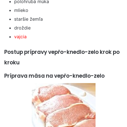
polohrubá múka
mlieko
staršie žemľa
droždie
vajcia
Postup prípravy vepřo-knedlo-zelo krok po
kroku
Príprava mäsa na vepřo-knedlo-zelo