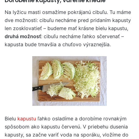
Dorobenie kapusty, varenie knedle
Na lyžicu masti osmažíme pokrájanú cibuľu. Tu máme
dve možnosti: cibuľu necháme pred pridaním kapusty
len zosklovatieť – budeme mať krásne bielu kapustu,
druhá možnosť
: cibuľu necháme ľahko sčervenať –
kapusta bude tmavšia a chuťovo výraznejšia.
Bielu
kapustu
ľahko osladíme a dorobíme rovnakým
spôsobom ako kapustu červenú. V priebehu dusenia
kapusty, sa začne variť voda na sporáku, vložíme do