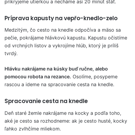
prikryjeme utierkou a necháme asi 20 minút stáť.
Príprava kapusty na vepřo-knedlo-zelo
Medzitým, čo cesto na knedle odpočíva a mäso sa
pečie, pokrájame hlávkovú kapustu. Kapustu očistíme
od vrchných listov a vykrojíme hlúb, ktorý je príliš
tvrdý.
Hlávku nakrájame na kúsky buď ručne, alebo
pomocou robota na rezance.
Osolíme, posypeme
rascou a ideme na spracovanie cesta na knedle.
Spracovanie cesta na knedle
Deň staré žemle nakrájame na kocky a podľa toho,
aké je cesto sa rozhodneme: ak je cesto husté, kocky
ľahko zvlhčíme mliekom.