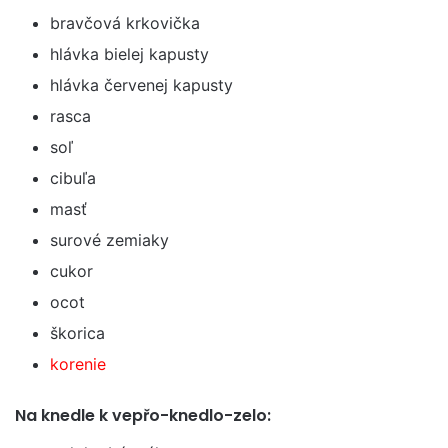
bravčová krkovička
hlávka bielej kapusty
hlávka červenej kapusty
rasca
soľ
cibuľa
masť
surové zemiaky
cukor
ocot
škorica
korenie
Na knedle k vepřo-knedlo-zelo: