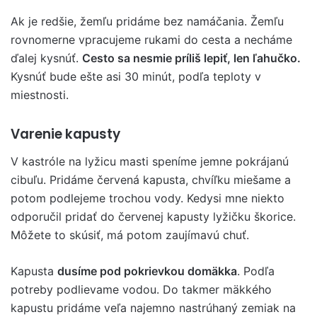
Ak je redšie, žemľu pridáme bez namáčania. Žemľu
rovnomerne vpracujeme rukami do cesta a necháme
ďalej kysnúť.
Cesto sa nesmie príliš lepiť, len ľahučko.
Kysnúť bude ešte asi 30 minút, podľa teploty v
miestnosti.
Varenie kapusty
V kastróle na lyžicu masti speníme jemne pokrájanú
cibuľu. Pridáme červená kapusta, chvíľku miešame a
potom podlejeme trochou vody. Kedysi mne niekto
odporučil pridať do červenej kapusty lyžičku škorice.
Môžete to skúsiť, má potom zaujímavú chuť.
Kapusta
dusíme pod pokrievkou domäkka
. Podľa
potreby podlievame vodou. Do takmer mäkkého
kapustu pridáme veľa najemno nastrúhaný zemiak na