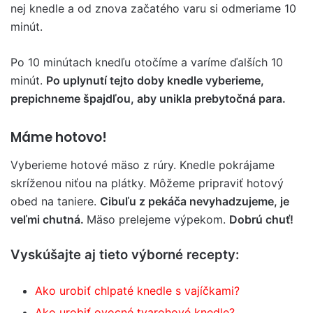
nej knedle a od znova začatého varu si odmeriame 10
minút.
Po 10 minútach knedľu otočíme a varíme ďalších 10
minút.
Po uplynutí tejto doby knedle vyberieme,
prepichneme špajdľou, aby unikla prebytočná para.
Máme hotovo!
Vyberieme hotové mäso z rúry. Knedle pokrájame
skríženou niťou na plátky. Môžeme pripraviť hotový
obed na taniere.
Cibuľu z pekáča nevyhadzujeme, je
veľmi chutná.
Mäso prelejeme výpekom.
Dobrú chuť!
Vyskúšajte aj tieto výborné recepty:
Ako urobiť chlpaté knedle s vajíčkami?
Ako urobiť ovocné tvarohové knedle?