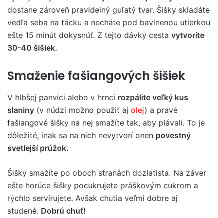
dostane zároveň pravidelný guľatý tvar. Šišky skladáte
vedľa seba na tácku a necháte pod bavlnenou utierkou
ešte 15 minút dokysnúť. Z tejto dávky cesta
vytvoríte
30-40 šišiek.
Smaženie fašiangových šišiek
V hlbšej panvici alebo v hrnci
rozpálite veľký kus
slaniny
(v núdzi možno použiť aj
olej
) a pravé
fašiangové šišky na nej smažíte tak, aby plávali. To je
dôležité, inak sa na nich nevytvorí onen
povestný
svetlejší prúžok.
Šišky smažíte po oboch stranách dozlatista. Na záver
ešte horúce šišky pocukrujete práškovým cukrom a
rýchlo servírujete. Avšak chutia veľmi dobre aj
studené.
Dobrú chuť!