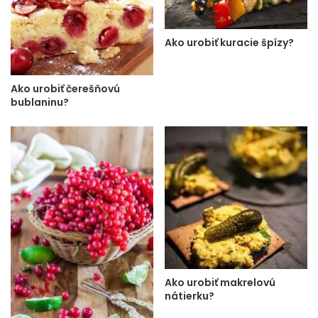
Ako urobiť kuracie špízy?
Ako urobiť čerešňovú
bublaninu?
Ako urobiť makrelovú
nátierku?