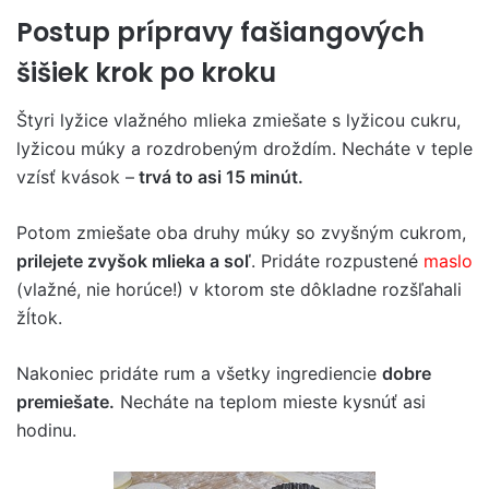
Postup prípravy fašiangových
šišiek krok po kroku
Štyri lyžice vlažného mlieka zmiešate s lyžicou cukru,
lyžicou múky a rozdrobeným droždím. Necháte v teple
vzísť kvások –
trvá to asi 15 minút.
Potom zmiešate oba druhy múky so zvyšným cukrom,
prilejete zvyšok mlieka a soľ
. Pridáte rozpustené
maslo
(vlažné, nie horúce!) v ktorom ste dôkladne rozšľahali
žĺtok.
Nakoniec pridáte rum a všetky ingrediencie
dobre
premiešate.
Necháte na teplom mieste kysnúť asi
hodinu.