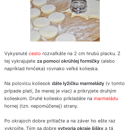
Vykysnuté
cesto
rozvaľkáte na 2 cm hrubú placku. Z
tej vykrajujete
za pomoci okrúhlej formičky
(alebo
napríklad hrnčeka) rovnako veľké kolieska.
Na polovicu koliesok
dáte lyžičku marmelády
(v tomto
prípade platí, že menej je viac) a prikryjete druhým
kolieskom. Druhé koliesko prikladáte na
marmeládu
hornej (tzn. nepomúčenej) strany.
Po okrajoch dobre pritlačte a na záver ho ešte raz
vykrojíte. Tým sa dobre
vytvoria okraje šišky
a tá