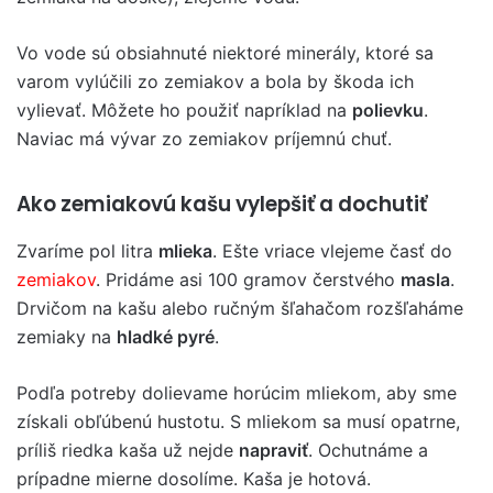
Vo vode sú obsiahnuté niektoré minerály, ktoré sa
varom vylúčili zo zemiakov a bola by škoda ich
vylievať. Môžete ho použiť napríklad na
polievku
.
Naviac má vývar zo zemiakov príjemnú chuť.
Ako zemiakovú kašu vylepšiť a dochutiť
Zvaríme pol litra
mlieka
. Ešte vriace vlejeme časť do
zemiakov
. Pridáme asi 100 gramov čerstvého
masla
.
Drvičom na kašu alebo ručným šľahačom rozšľaháme
zemiaky na
hladké pyré
.
Podľa potreby dolievame horúcim mliekom, aby sme
získali obľúbenú hustotu. S mliekom sa musí opatrne,
príliš riedka kaša už nejde
napraviť
. Ochutnáme a
prípadne mierne dosolíme. Kaša je hotová.