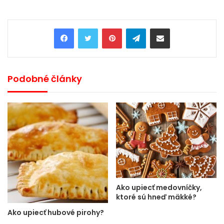
Pinterest
Telegram
Share via Email
Podobné články
Ako upiecť medovníčky,
ktoré sú hneď mäkké?
Ako upiecť hubové pirohy?