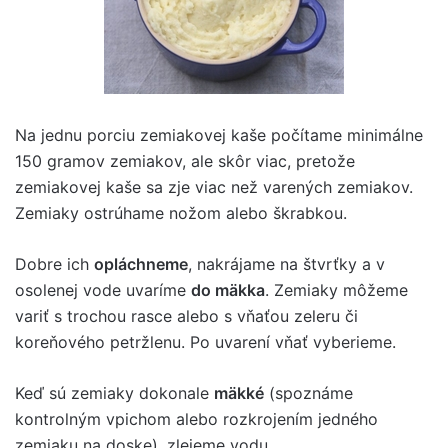
Na jednu porciu zemiakovej kaše počítame minimálne
150 gramov zemiakov, ale skôr viac, pretože
zemiakovej kaše sa zje viac než varených zemiakov.
Zemiaky ostrúhame nožom alebo škrabkou.
Dobre ich
opláchneme
, nakrájame na štvrťky a v
osolenej vode uvaríme
do mäkka
. Zemiaky môžeme
variť s trochou rasce alebo s vňaťou zeleru či
koreňového petržlenu. Po uvarení vňať vyberieme.
Keď sú zemiaky dokonale
mäkké
(spoznáme
kontrolným vpichom alebo rozkrojením jedného
zemiaku na doske), zlejeme vodu.