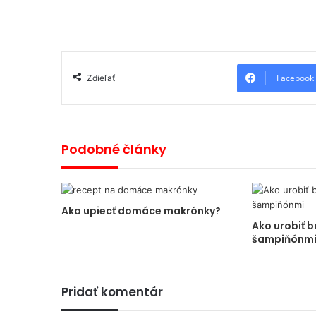
Facebook
Zdieľať
Podobné články
Ako upiecť domáce makrónky?
Ako urobiť b
šampiňónmi
Pridať komentár