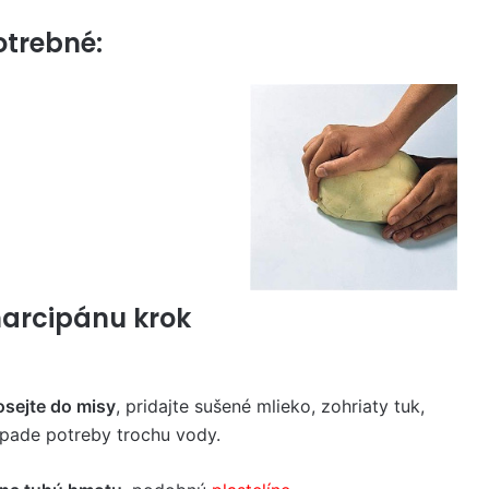
otrebné:
marcipánu krok
osejte do misy
, pridajte sušené mlieko, zohriaty tuk,
ípade potreby trochu vody.