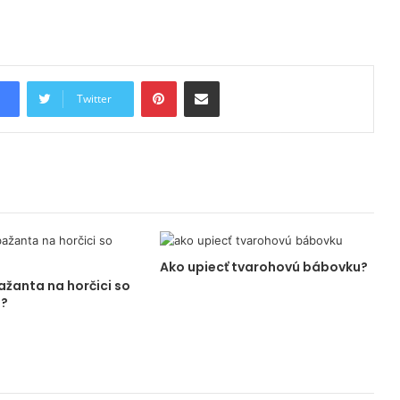
Pinterest
Share via Email
Twitter
Ako upiecť tvarohovú bábovku?
ažanta na horčici so
?