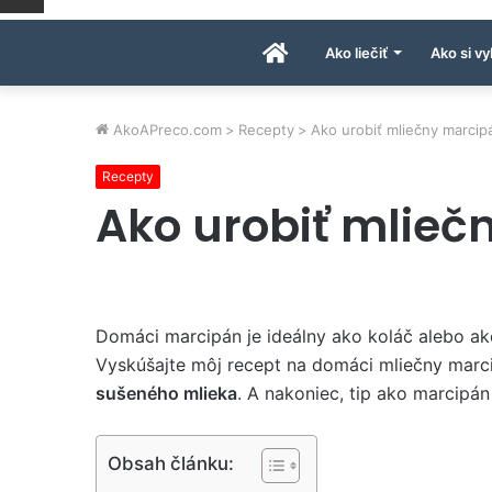
Úvodná
Ako liečiť
Ako si vy
stránka
AkoAPreco.com
>
Recepty
>
Ako urobiť mliečny marcip
Recepty
AkoAPreco.com
Ako urobiť mlieč
Domáci marcipán je ideálny ako koláč alebo a
Vyskúšajte môj recept na domáci mliečny marc
sušeného mlieka
. A nakoniec, tip ako marcipán 
Obsah článku: