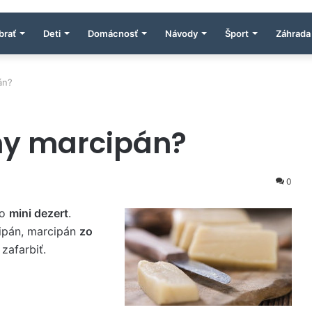
brať
Deti
Domácnosť
Návody
Šport
Záhrada
án?
ny marcipán?
0
ko
mini dezert
.
ipán, marcipán
zo
zafarbiť.