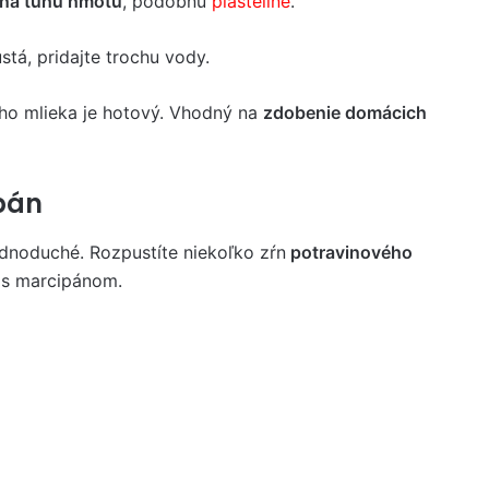
na tuhú hmotu
, podobnú
plastelíne
.
ustá, pridajte trochu vody.
ho mlieka je hotový. Vhodný na
zdobenie domácich
ipán
dnoduché. Rozpustíte niekoľko zŕn
potravinového
 s marcipánom.