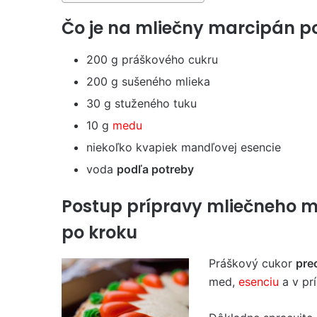
Čo je na mliečny marcipán p
200 g práškového cukru
200 g sušeného mlieka
30 g stuženého tuku
10 g
medu
niekoľko kvapiek mandľovej esencie
voda
podľa potreby
Postup prípravy mliečneho 
po kroku
Práškový cukor
pre
med,
esenciu
a v pr