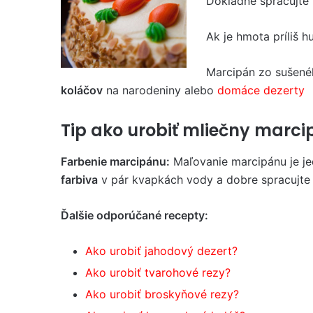
Dôkladne spracujte
Ak je hmota príliš h
Marcipán zo sušené
koláčov
na narodeniny alebo
domáce dezerty
Tip ako urobiť mliečny marc
Farbenie marcipánu:
Maľovanie marcipánu je je
farbiva
v pár kvapkách vody a dobre spracujte
Ďalšie odporúčané recepty:
Ako urobiť jahodový dezert?
Ako urobiť tvarohové rezy?
Ako urobiť broskyňové rezy?