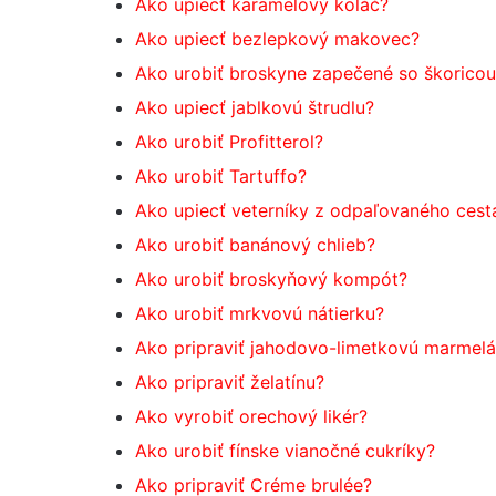
Ako upiecť karamelový koláč?
Ako upiecť bezlepkový makovec?
Ako urobiť broskyne zapečené so škoricou
Ako upiecť jablkovú štrudlu?
Ako urobiť Profitterol?
Ako urobiť Tartuffo?
Ako upiecť veterníky z odpaľovaného cest
Ako urobiť banánový chlieb?
Ako urobiť broskyňový kompót?
Ako urobiť mrkvovú nátierku?
Ako pripraviť jahodovo-limetkovú marmel
Ako pripraviť želatínu?
Ako vyrobiť orechový likér?
Ako urobiť fínske vianočné cukríky?
Ako pripraviť Créme brulée?