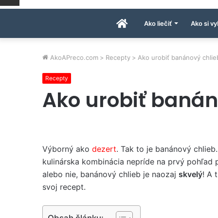
Úvodná
Ako liečiť
Ako si vy
stránka
AkoAPreco.com
>
Recepty
>
Ako urobiť banánový chlie
Recepty
AkoAPreco.com
Ako urobiť banán
Výborný ako
dezert
. Tak to je banánový chlie
kulinárska kombinácia nepríde na prvý pohľad po
alebo nie, banánový chlieb je naozaj
skvelý
! A 
svoj recept.
Obsah článku: