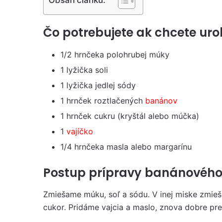
Čo potrebujete ak chcete uro
1/2 hrnčeka polohrubej múky
1 lyžička soli
1 lyžička jedlej sódy
1 hrnček roztlačených
banánov
1 hrnček cukru (kryštál alebo múčka)
1
vajíčko
1/4 hrnčeka masla alebo margarínu
Postup prípravy banánového
Zmiešame múku, soľ a sódu. V inej miske zmie
cukor. Pridáme vajcia a maslo, znova dobre pr