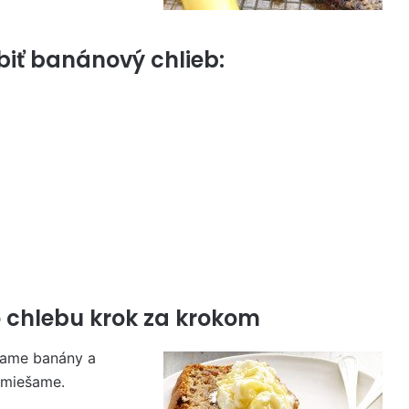
biť banánový chlieb:
 chlebu krok za krokom
šame banány a
emiešame.