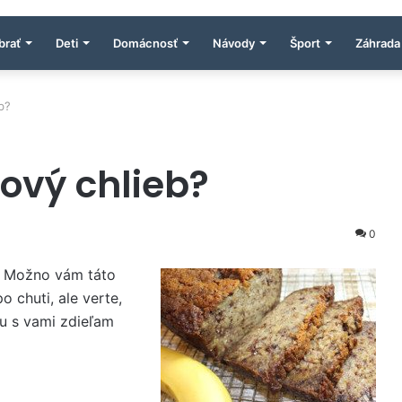
brať
Deti
Domácnosť
Návody
Šport
Záhrada
b?
ový chlieb?
0
b. Možno vám táto
 chuti, ale verte,
tu s vami zdieľam