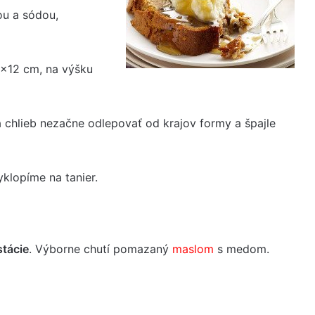
ou a sódou,
×12 cm, na výšku
 chlieb nezačne odlepovať od krajov formy a špajle
klopíme na tanier.
stácie
. Výborne chutí pomazaný
maslom
s medom.