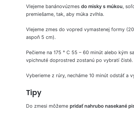
Vlejeme banánovúzmes
do misky s múkou
, soľ
premiešame, tak, aby múka zvlhla.
Vlejeme zmes do vopred vymastenej formy (20
aspoň 5 cm).
Pečieme na 175 ° C 55 – 60 minút alebo kým sa
vpichnuté doprostred zostanú po vybratí čisté.
Vyberieme z rúry, necháme 10 minút odstáť a vy
Tipy
Do zmesi môžeme
pridať nahrubo nasekané pi