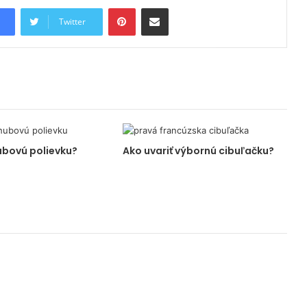
Pinterest
Share via Email
Twitter
ubovú polievku?
Ako uvariť výbornú cibuľačku?