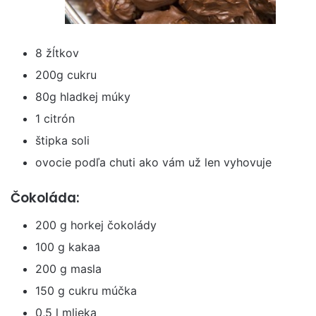
8 žĺtkov
200g cukru
80g hladkej múky
1 citrón
štipka soli
ovocie podľa chuti ako vám už len vyhovuje
Čokoláda:
200 g horkej čokolády
100 g kakaa
200 g masla
150 g cukru múčka
0,5 l mlieka