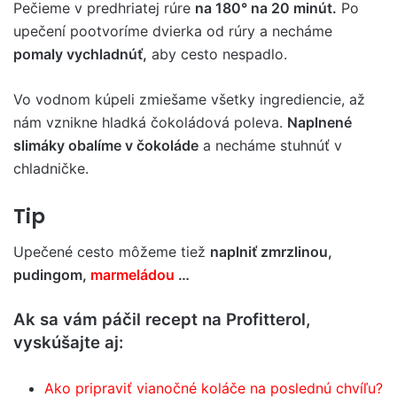
Pečieme v predhriatej rúre
na 180° na 20 minút.
Po
upečení pootvoríme dvierka od rúry a necháme
pomaly vychladnúť,
aby cesto nespadlo.
Vo vodnom kúpeli zmiešame všetky ingrediencie, až
nám vznikne hladká čokoládová poleva.
Naplnené
slimáky obalíme v čokoláde
a necháme stuhnúť v
chladničke.
Tip
Upečené cesto môžeme tiež
naplniť zmrzlinou,
pudingom,
marmeládou
…
Ak sa vám páčil recept na Profitterol,
vyskúšajte aj:
Ako pripraviť vianočné koláče na poslednú chvíľu?