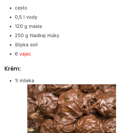
cesto
0,5 l vody
120 g masla
250 g hladkej múky
štipka soli
6
vajec
Krém:
1l mlieka