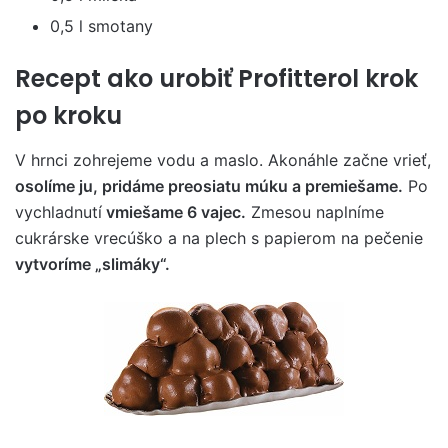
0,5 l smotany
Recept ako urobiť Profitterol krok
po kroku
V hrnci zohrejeme vodu a maslo. Akonáhle začne vrieť,
osolíme ju, pridáme preosiatu múku a premiešame.
Po
vychladnutí
vmiešame 6 vajec.
Zmesou naplníme
cukrárske vrecúško a na plech s papierom na pečenie
vytvoríme „slimáky“.