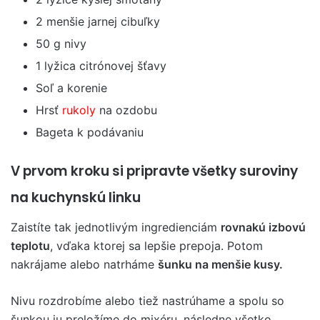
2 menšie jarnej cibuľky
50 g nivy
1 lyžica citrónovej šťavy
Soľ a korenie
Hrsť
rukoly
na ozdobu
Bageta k podávaniu
V prvom kroku si pripravte všetky suroviny
na kuchynskú linku
Zaistíte tak jednotlivým ingredienciám
rovnakú izbovú
teplotu
, vďaka ktorej sa lepšie prepoja. Potom
nakrájame alebo natrháme
šunku na menšie kusy.
Nivu rozdrobíme alebo tiež nastrúhame a spolu so
šunkou ju preložíme do mixéru, následne všetko