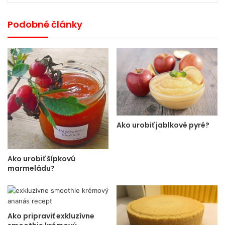
Podobné články
Ako urobiť jablkové pyré?
Ako urobiť šípkovú
marmeládu?
Ako pripraviť exkluzívne