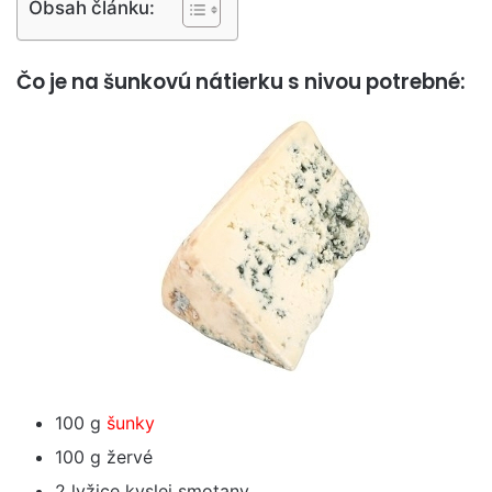
Obsah článku:
Čo je na šunkovú nátierku s nivou potrebné:
100 g
šunky
100 g žervé
2 lyžice kyslej smotany