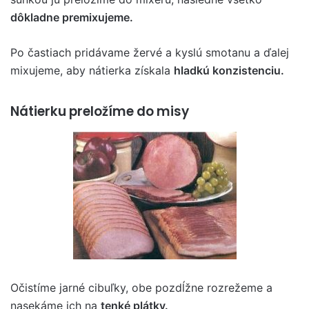
dôkladne premixujeme.
Po častiach pridávame žervé a kyslú smotanu a ďalej
mixujeme, aby nátierka získala
hladkú konzistenciu.
Nátierku preložíme do misy
Očistíme jarné cibuľky, obe pozdĺžne rozrežeme a
nasekáme ich na
tenké plátky.