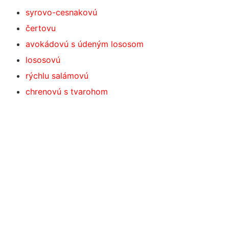
syrovo-cesnakovú
čertovu
avokádovú s údeným lososom
lososovú
rýchlu salámovú
chrenovú s tvarohom