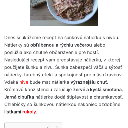
Dnes si ukážeme recept na šunkovú nátierku s nivou.
Nátierky sú
obľúbenou a rýchlu večerou
alebo
poslúžia ako chutné občerstvenie pre hostí.
Nasledujúci recept vám predstavuje nátierku, v ktorej
použijete šunku a nivu. Šunka zabezpečí väčšiu sýtosť
nátierky, farebný efekt a spokojnosť pre mäsožravcov.
Vďaka
nive
bude mať nátierka
výraznejšiu chuť
.
Krémovú konzistenciu zaručuje
žervé a kyslá smotana.
Jarná cibuľka
nátierke dodá štipľavosť a chrumkavosť.
Chlebíčky so šunkovou nátierkou nakoniec ozdobíme
lístkami
rukoly
.