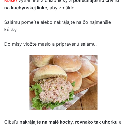
Maslo
vytiahnite z chladničky a
ponechajte ho chvíľu
na kuchynskej linke
, aby zmäklo.
Salámu pomeľte alebo nakrájajte na čo najmenšie
kúsky.
Do misy vložte maslo a pripravenú salámu.
Cibuľu
nakrájajte na malé kocky, rovnako tak uhorku
a