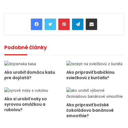
Pinterest
Telegram
Share via Email
Podobné články
Ako urobiť domácu kašu
Ako pripraviť babičkinu
pre dojčatá?
sviečkovú z kurčaťa?
Ako si urobiť noky so
syrovou omáčkou a
Ako pripraviť božské
rukolou?
čokoládovo banánové
smoothie?