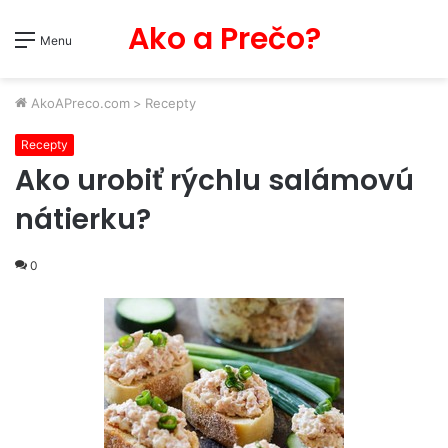
Ako a Prečo?
Menu
AkoAPreco.com
>
Recepty
Recepty
Ako urobiť rýchlu salámovú
nátierku?
0