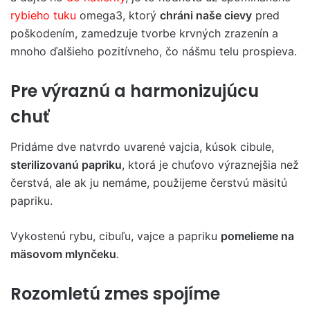
rybieho tuku
omega3, ktorý
chráni naše cievy
pred
poškodením, zamedzuje tvorbe krvných zrazenín a
mnoho ďalšieho pozitívneho, čo nášmu telu prospieva.
Pre výraznú a harmonizujúcu
chuť
Pridáme dve natvrdo uvarené vajcia, kúsok cibule,
sterilizovanú papriku
, ktorá je chuťovo výraznejšia než
čerstvá, ale ak ju nemáme, použijeme čerstvú mäsitú
papriku.
Vykostenú rybu, cibuľu, vajce a papriku
pomelieme na
mäsovom mlynčeku
.
Rozomletú zmes spojíme