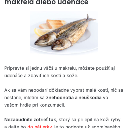
makrela alebo údenáče
Pripravte si jednu väčšiu makrelu, môžete použiť aj
údenáče a zbaviť ich kostí a kože.
Ak sa vám nepodarí dôkladne vybrať malé kosti, nič sa
nestane, mletím sa
znehodnotia a neuškodia
vo
vašom hrdle pri konzumácii.
Nezabudnite zotrieť tuk
, ktorý sa prilepil na koži ryby
a dajte ho
do nátierky
, je to hodnota už spomínaného