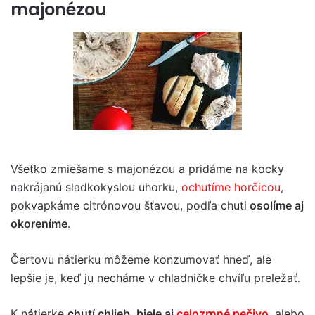
majonézou
Všetko zmiešame s majonézou a pridáme na kocky
nakrájanú sladkokyslou uhorku,
ochutíme horčicou
,
pokvapkáme citrónovou šťavou, podľa chuti
osolíme aj
okoreníme
.
Čertovu nátierku môžeme konzumovať hneď, ale
lepšie je, keď ju necháme v chladničke chvíľu preležať.
K nátierke
chutí chlieb, biele aj
celozrnné pečivo
, alebo