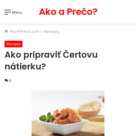
Ako a Prečo?
Menu
AkoAPreco.com
>
Recepty
Recepty
Ako pripraviť Čertovu
nátierku?
0