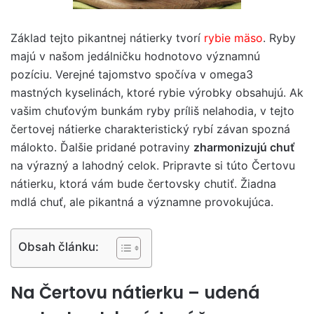
Základ tejto pikantnej nátierky tvorí
rybie mäso
. Ryby
majú v našom jedálničku hodnotovo významnú
pozíciu. Verejné tajomstvo spočíva v omega3
mastných kyselinách, ktoré rybie výrobky obsahujú. Ak
vašim chuťovým bunkám ryby príliš nelahodia, v tejto
čertovej nátierke charakteristický rybí závan spozná
málokto. Ďalšie pridané potraviny
zharmonizujú chuť
na výrazný a lahodný celok. Pripravte si túto Čertovu
nátierku, ktorá vám bude čertovsky chutiť. Žiadna
mdlá chuť, ale pikantná a významne provokujúca.
Obsah článku:
Na Čertovu nátierku – udená