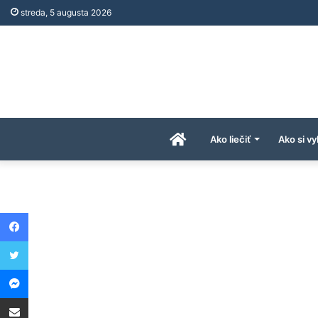
streda, 5 augusta 2026
Úvodná
Ako liečiť
Ako si vy
stránka
Facebook
AkoAPreco.com
Twitter
Messenger
Share via Email