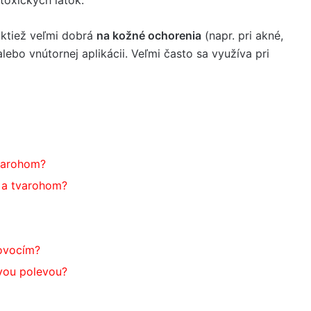
taktiež veľmi dobrá
na kožné ochorenia
(napr. pri akné,
alebo vnútornej aplikácii. Veľmi často sa využíva pri
tvarohom?
i a tvarohom?
 ovocím?
vou polevou?