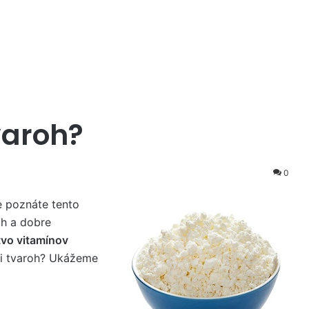
varoh?
0
e poznáte tento
ch a dobre
vo vitamínov
ci tvaroh? Ukážeme