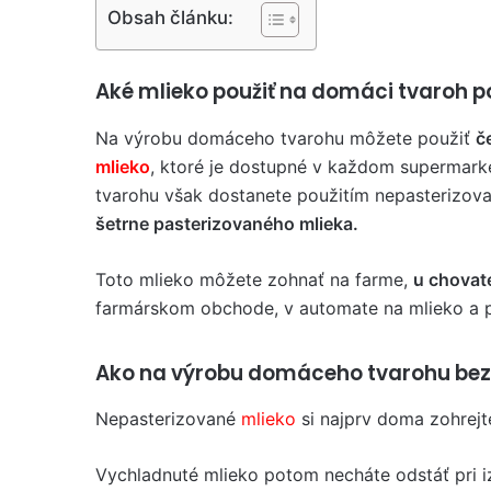
Obsah článku:
Aké mlieko použiť na domáci tvaroh p
Na výrobu domáceho tvarohu môžete použiť
č
mlieko
, ktoré je dostupné v každom supermarke
tvarohu však dostanete použitím nepasterizova
šetrne pasterizovaného mlieka.
Toto mlieko môžete zohnať na farme,
u chovat
farmárskom obchode, v automate na mlieko a 
Ako na výrobu domáceho tvarohu bez p
Nepasterizované
mlieko
si najprv doma zohrejt
Vychladnuté mlieko potom necháte odstáť pri i