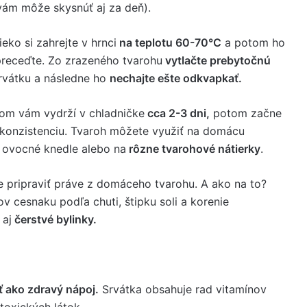
 vám môže skysnúť aj za deň).
eko si zahrejte v hrnci
na teplotu 60-70°C
a potom ho
preceďte. Zo zrazeného tvarohu
vytlačte prebytočnú
rvátku a následne ho
nechajte ešte odkvapkať.
om vám vydrží v chladničke
cca 2-3 dni,
potom začne
 konzistenciu. Tvaroh môžete využiť na domácu
a ovocné knedle alebo na
rôzne tvarohové nátierky
.
 pripraviť práve z domáceho tvarohu. A ako na to?
ov cesnaku podľa chuti, štipku soli a korenie
 aj
čerstvé bylinky.
ť ako zdravý nápoj.
Srvátka obsahuje rad vitamínov
toxických látok.