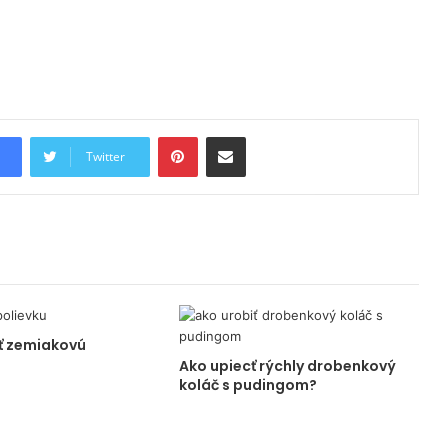
Pinterest
Share via Email
Twitter
iť zemiakovú
Ako upiecť rýchly drobenkový
koláč s pudingom?