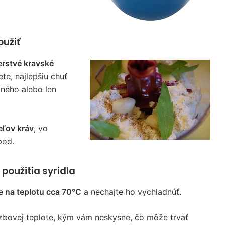
oužiť
erstvé kravské
te, najlepšiu chuť
ného alebo len
eľov kráv
, vo
pod.
oužitia syridla
e
na teplotu cca 70°C
a nechajte ho vychladnúť.
zbovej teplote, kým vám neskysne, čo môže trvať