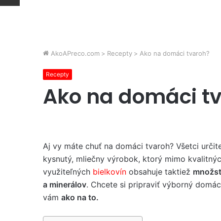
AkoAPreco.com
>
Recepty
>
Ako na domáci tvaroh?
Recepty
Ako na domáci t
Aj vy máte chuť na domáci tvaroh? Všetci určit
kysnutý, mliečny výrobok, ktorý mimo kvalitný
využiteľných
bielkovín
obsahuje taktiež
množst
a minerálov
. Chcete si pripraviť výborný domá
vám
ako na to.