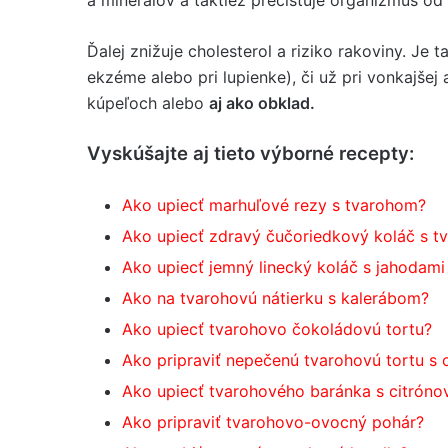
Ďalej znižuje cholesterol a riziko rakoviny. Je 
ekzéme alebo pri lupienke), či už pri vonkajšej 
kúpeľoch alebo
aj ako obklad.
Vyskúšajte aj tieto výborné recepty:
Ako upiecť marhuľové rezy s tvarohom?
Ako upiecť zdravý čučoriedkový koláč s 
Ako upiecť jemný linecký koláč s jahodam
Ako na tvarohovú nátierku s kalerábom?
Ako upiecť tvarohovo čokoládovú tortu?
Ako pripraviť nepečenú tvarohovú tortu s
Ako upiecť tvarohového baránka s citróno
Ako pripraviť tvarohovo-ovocný pohár?