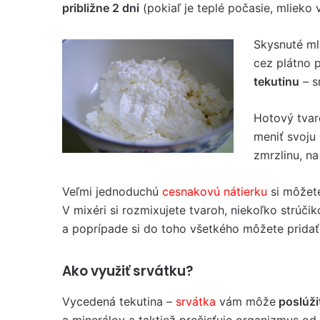
približne 2 dni
(pokiaľ je teplé počasie, mlieko
Skysnuté mli
cez plátno 
tekutinu
– s
Hotový tvar
meniť svoju
zmrzlinu, n
Veľmi jednoduchú
cesnakovú nátierku
si môžete
V mixéri si rozmixujete tvaroh, niekoľko strúčik
a poprípade si do toho všetkého môžete pridať
Ako využiť srvátku?
Vycedená tekutina –
srvátka
vám môže
poslúži
a minerálov a taktiež prečisťuje organizmus od 