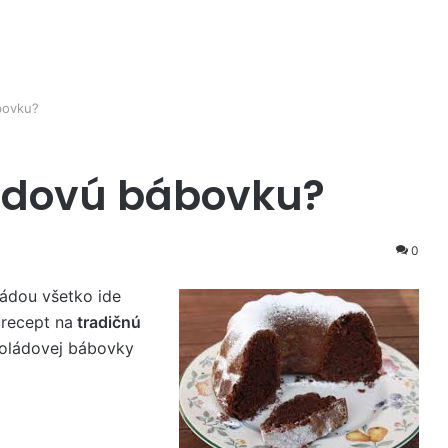
bovku?
ládovú bábovku?
0
ádou všetko ide
 recept na
tradičnú
koládovej bábovky