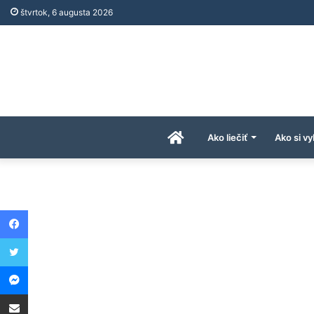
štvrtok, 6 augusta 2026
Úvodná
Ako liečiť
Ako si vy
stránka
Facebook
AkoAPreco.com
Twitter
Messenger
Share via Email