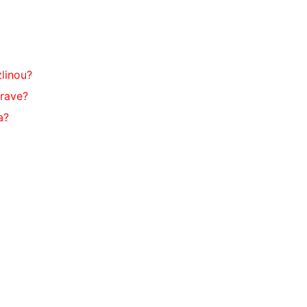
linou?
trave?
a?