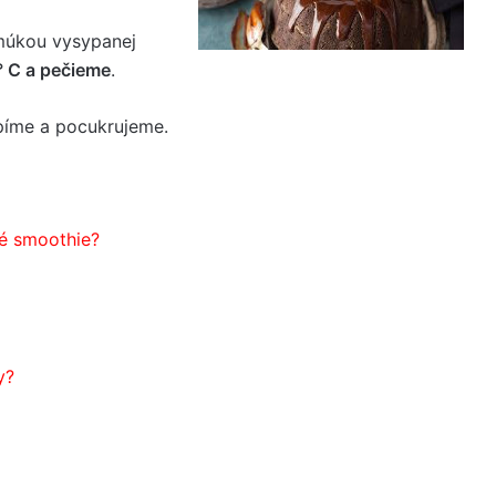
múkou vysypanej
 ° C a pečieme
.
píme a pocukrujeme.
é smoothie?
y?