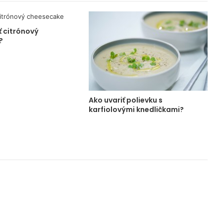
ť citrónový
?
Ako uvariť polievku s
karfiolovými knedličkami?