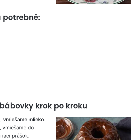
 potrebné:
 bábovky krok po kroku
k, vmiešame mlieko
.
r, vmiešame do
riaci prášok.