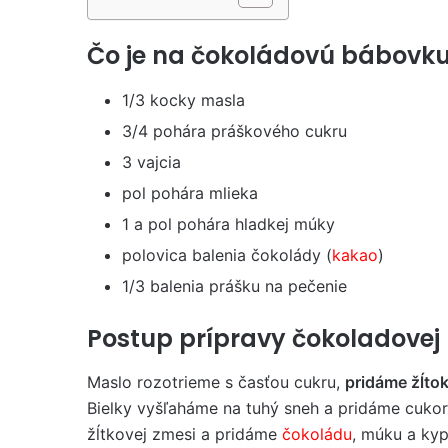
Čo je na čokoládovú bábovku
1/3 kocky masla
3/4 pohára práškového cukru
3 vajcia
pol pohára mlieka
1 a pol pohára hladkej múky
polovica balenia čokolády (
kakao
)
1/3 balenia prášku na pečenie
Postup prípravy čokoladovej
Maslo rozotrieme s časťou cukru,
pridáme žĺto
Bielky vyšľaháme na tuhý sneh a pridáme cuko
žĺtkovej zmesi a pridáme
čokoládu
, múku a kyp