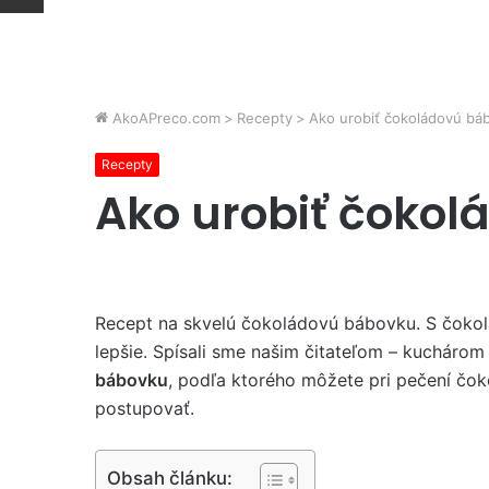
AkoAPreco.com
>
Recepty
>
Ako urobiť čokoládovú bá
Recepty
Ako urobiť čoko
Recept na skvelú čokoládovú bábovku. S čokol
lepšie. Spísali sme našim čitateľom – kuchárom
bábovku
, podľa ktorého môžete pri pečení čo
postupovať.
Obsah článku: