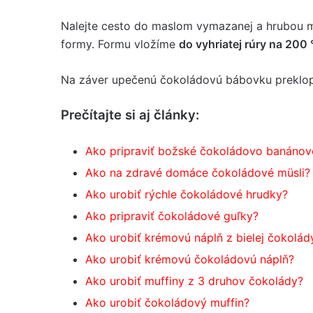
Nalejte cesto do maslom vymazanej a hrubou 
formy. Formu vložíme
do vyhriatej rúry na 200
Na záver upečenú čokoládovú bábovku preklo
Prečítajte si aj články:
Ako pripraviť božské čokoládovo banánov
Ako na zdravé domáce čokoládové müsli?
Ako urobiť rýchle čokoládové hrudky?
Ako pripraviť čokoládové guľky?
Ako urobiť krémovú náplň z bielej čokolád
Ako urobiť krémovú čokoládovú náplň?
Ako urobiť muffiny z 3 druhov čokolády?
Ako urobiť čokoládový muffin?