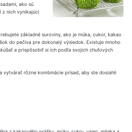
ísadami, ako sú
 z nich vynikajúci
trebujete základné suroviny, ako je múka, cukor, kakao
rášok do pečiva pre dokonalý výsledok. Existuje mnoho
úšať a prispôsobiť si ich podľa svojich chuťových
vytvárať rôzne kombinácie prísad, aby ste dosiahli
ába z kakaového prášku, múky, cukru, vajec, mlieka a