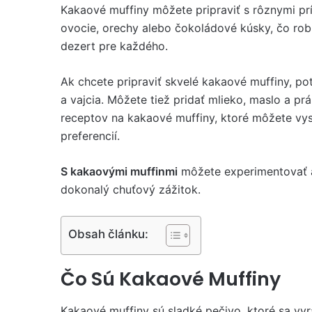
Kakaové muffiny môžete pripraviť s rôznymi pr
ovocie, orechy alebo čokoládové kúsky, čo robí
dezert pre každého.
Ak chcete pripraviť skvelé kakaové muffiny, po
a vajcia. Môžete tiež pridať mlieko, maslo a p
receptov na kakaové muffiny, ktoré môžete vysk
preferencií.
S kakaovými muffinmi
môžete experimentovať a 
dokonalý chuťový zážitok.
Obsah článku:
Čo Sú Kakaové Muffiny
Kakaové muffiny sú sladké pečivo, ktoré sa vyr