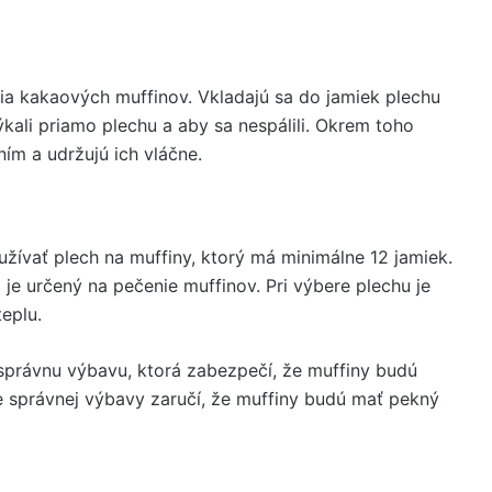
ia kakaových muffinov. Vkladajú sa do jamiek plechu
ýkali priamo plechu a aby sa nespálili. Okrem toho
ím a udržujú ich vláčne.
žívať plech na muffiny, ktorý má minimálne 12 jamiek.
 je určený na pečenie muffinov. Pri výbere plechu je
teplu.
 správnu výbavu, ktorá zabezpečí, že muffiny budú
 správnej výbavy zaručí, že muffiny budú mať pekný