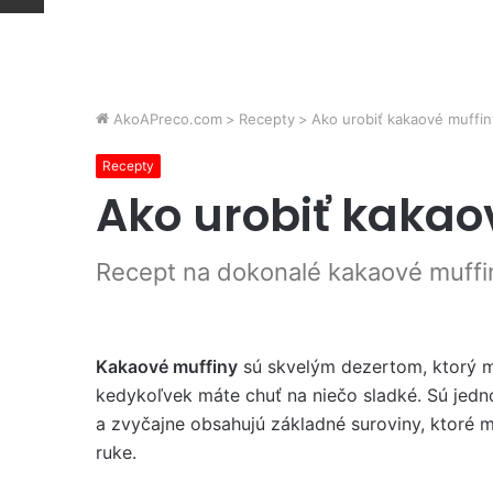
AkoAPreco.com
>
Recepty
>
Ako urobiť kakaové muffin
Recepty
Ako urobiť kakao
Recept na dokonalé kakaové muffi
Kakaové muffiny
sú skvelým dezertom, ktorý m
kedykoľvek máte chuť na niečo sladké. Sú jedn
a zvyčajne obsahujú základné suroviny, ktoré
ruke.