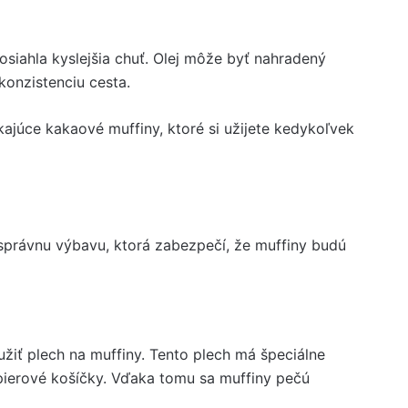
siahla kyslejšia chuť. Olej môže byť nahradený
konzistenciu cesta.
kajúce kakaové muffiny, ktoré si užijete kedykoľvek
 správnu výbavu, ktorá zabezpečí, že muffiny budú
žiť plech na muffiny. Tento plech má špeciálne
pierové košíčky. Vďaka tomu sa muffiny pečú