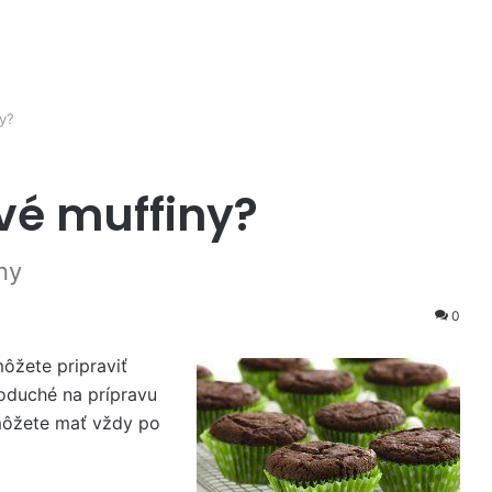
y?
vé muffiny?
ny
0
ôžete pripraviť
oduché na prípravu
 môžete mať vždy po