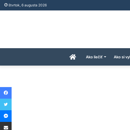
štvrtok, 6 augusta 2026
Úvodná
Ako liečiť
Ako si vy
stránka
Facebook
AkoAPreco.com
Twitter
Messenger
Share via Email