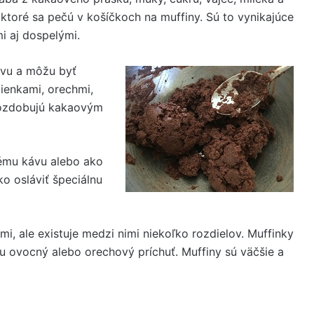
, ktoré sa pečú v košíčkoch na muffiny. Sú to vynikajúce
i aj dospelými.
avu a môžu byť
ienkami, orechmi,
 ozdobujú kakaovým
ému kávu alebo ako
o osláviť špeciálnu
i, ale existuje medzi nimi niekoľko rozdielov. Muffinky
u ovocný alebo orechový príchuť. Muffiny sú väčšie a