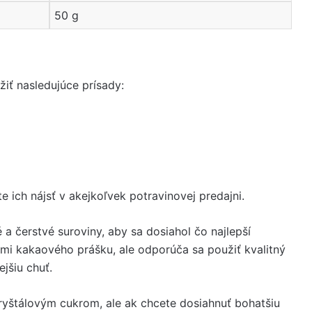
50 g
ť nasledujúce prísady:
 ich nájsť v akejkoľvek potravinovej predajni.
 a čerstvé suroviny, aby sa dosiahol čo najlepší
mi kakaového prášku, ale odporúča sa použiť kvalitný
jšiu chuť.
yštálovým cukrom, ale ak chcete dosiahnuť bohatšiu