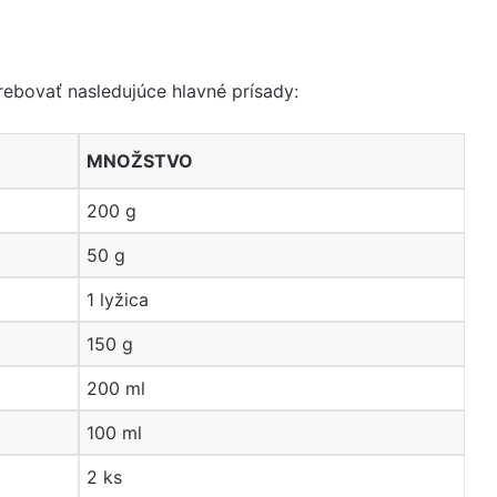
ebovať nasledujúce hlavné prísady:
MNOŽSTVO
200 g
50 g
1 lyžica
150 g
200 ml
100 ml
2 ks