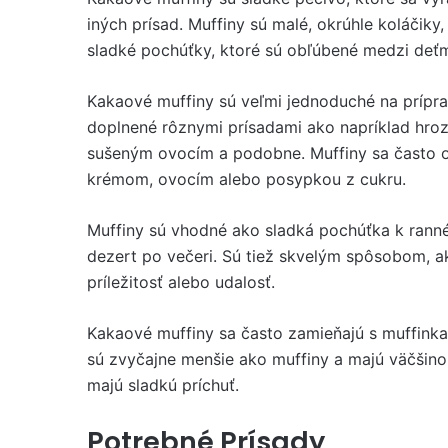
iných prísad. Muffiny sú malé, okrúhle koláčiky
sladké pochúťky, ktoré sú obľúbené medzi deťm
Kakaové muffiny sú veľmi jednoduché na prípr
doplnené rôznymi prísadami ako napríklad hroz
sušeným ovocím a podobne. Muffiny sa často
krémom, ovocím alebo posypkou z cukru.
Muffiny sú vhodné ako sladká pochúťka k rann
dezert po večeri. Sú tiež skvelým spôsobom, ak
príležitosť alebo udalosť.
Kakaové muffiny sa často zamieňajú s muffinkam
sú zvyčajne menšie ako muffiny a majú väčšino
majú sladkú príchuť.
Potrebné Prísady