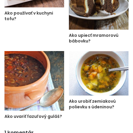
Ako používať v kuchyni
tofu?
Ako upiecť mramorovú
bábovku?
Ako urobiť zemiakovú
polievku s údeninou?
Ako uvariť fazuľový guláš?
1 komentár