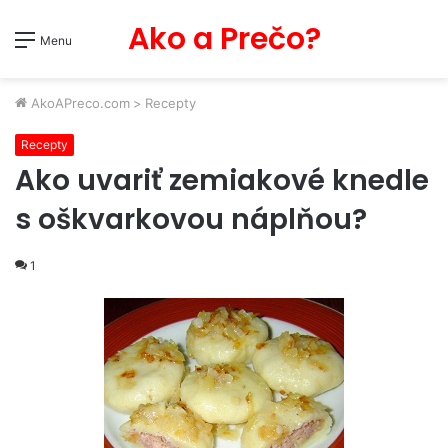
Ako a Prečo?
Menu
AkoAPreco.com
>
Recepty
Recepty
Ako uvariť zemiakové knedle
s oškvarkovou náplňou?
1