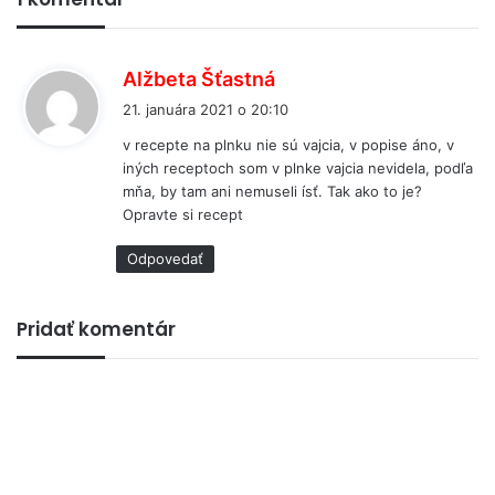
p
Alžbeta Šťastná
í
21. januára 2021 o 20:10
š
v recepte na plnku nie sú vajcia, v popise áno, v
e
iných receptoch som v plnke vajcia nevidela, podľa
:
mňa, by tam ani nemuseli ísť. Tak ako to je?
Opravte si recept
Odpovedať
Pridať komentár