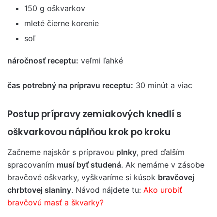
150 g oškvarkov
mleté ​​čierne korenie
soľ
náročnosť receptu:
veľmi ľahké
čas potrebný na prípravu receptu:
30 minút a viac
Postup prípravy zemiakových knedlí s
oškvarkovou náplňou krok po kroku
Začneme najskôr s prípravou
plnky
, pred ďalším
spracovaním
musí byť studená
. Ak nemáme v zásobe
bravčové oškvarky, vyškvaríme si kúsok
bravčovej
chrbtovej slaniny
. Návod nájdete tu:
Ako urobiť
bravčovú masť a škvarky?