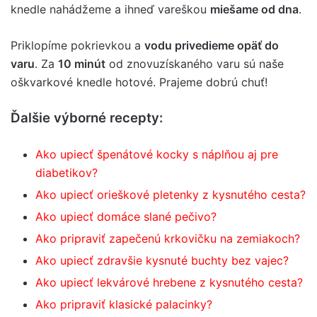
knedle nahádžeme a ihneď vareškou
miešame od dna
.
Priklopíme pokrievkou a
vodu privedieme opäť do
varu
. Za
10 minút
od znovuzískaného varu sú naše
oškvarkové knedle hotové. Prajeme dobrú chuť!
Ďalšie výborné recepty:
Ako upiecť špenátové kocky s náplňou aj pre
diabetikov?
Ako upiecť orieškové pletenky z kysnutého cesta?
Ako upiecť domáce slané pečivo?
Ako pripraviť zapečenú krkovičku na zemiakoch?
Ako upiecť zdravšie kysnuté buchty bez vajec?
Ako upiecť lekvárové hrebene z kysnutého cesta?
Ako pripraviť klasické palacinky?