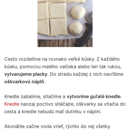
Cesto rozdelíme na rovnako veľké kúsky. Z každého
kúsku, pomocou malého valčeka alebo len tak rukou,
vytvarujeme placky
. Do stredu každej z nich navŕšime
oškvarkovú náplň
.
Knedle zabalíme, stlačíme a
vytvoríme guľaté knedle
.
Knedle
naozaj poctivo stláčajte, oškvarky sa vtlačia do
cesta a knedle nebudú mať dutinku v náplni.
Akonáhle začne voda vrieť, rýchlo do nej všetky