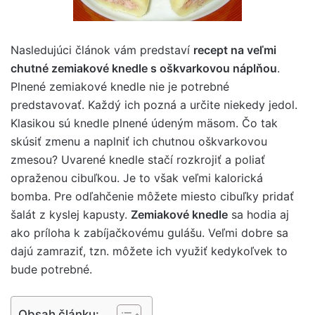
Nasledujúci článok vám predstaví
recept na veľmi
chutné zemiakové knedle s oškvarkovou náplňou
.
Plnené zemiakové knedle nie je potrebné
predstavovať. Každý ich pozná a určite niekedy jedol.
Klasikou sú knedle plnené údeným mäsom. Čo tak
skúsiť zmenu a naplniť ich chutnou oškvarkovou
zmesou? Uvarené knedle stačí rozkrojiť a poliať
opraženou cibuľkou. Je to však veľmi kalorická
bomba. Pre odľahčenie môžete miesto cibuľky pridať
šalát z kyslej kapusty.
Zemiakové knedle
sa hodia aj
ako príloha k zabíjačkovému gulášu. Veľmi dobre sa
dajú zamraziť, tzn. môžete ich využiť kedykoľvek to
bude potrebné.
Obsah článku: