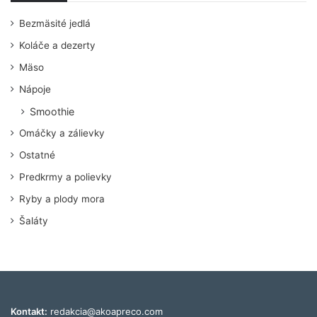
Bezmäsité jedlá
Koláče a dezerty
Mäso
Nápoje
Smoothie
Omáčky a zálievky
Ostatné
Predkrmy a polievky
Ryby a plody mora
Šaláty
Kontakt:
redakcia@akoapreco.com