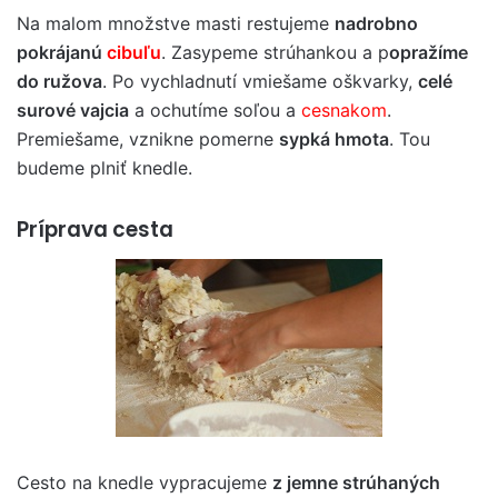
Na malom množstve masti restujeme
nadrobno
pokrájanú
cibuľu
. Zasypeme strúhankou a p
opražíme
do ružova
. Po vychladnutí vmiešame oškvarky,
celé
surové vajcia
a ochutíme soľou a
cesnakom
.
Premiešame, vznikne pomerne
sypká hmota
. Tou
budeme plniť knedle.
Príprava cesta
Cesto na knedle vypracujeme
z jemne strúhaných