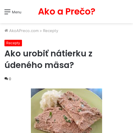
Ako a Prečo?
Menu
AkoAPreco.com
>
Recepty
Recepty
Ako urobiť nátierku z
údeného mäsa?
0