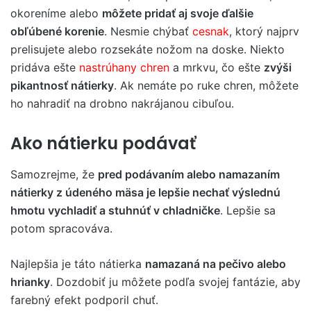
okoreníme alebo
môžete pridať aj svoje ďalšie
obľúbené korenie
. Nesmie chýbať
cesnak
, ktorý najprv
prelisujete alebo rozsekáte nožom na doske. Niekto
pridáva ešte
nastrúhany chren
a mrkvu, čo ešte
zvýši
pikantnosť nátierky
. Ak nemáte po ruke chren, môžete
ho nahradiť na drobno nakrájanou cibuľou.
Ako nátierku podávať
Samozrejme, že
pred podávaním alebo namazaním
nátierky z údeného mäsa je lepšie nechať výslednú
hmotu vychladiť a stuhnúť v chladničke
. Lepšie sa
potom spracováva.
Najlepšia je táto nátierka
namazaná na pečivo alebo
hrianky
. Dozdobiť ju môžete podľa svojej fantázie, aby
farebný efekt podporil chuť.