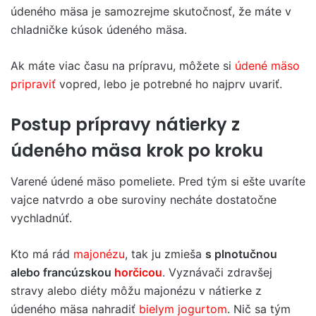
údeného mäsa je samozrejme skutočnosť, že máte v
chladničke kúsok údeného mäsa.
Ak máte viac času na prípravu, môžete si
údené mäso
pripraviť
vopred, lebo je potrebné ho najprv uvariť.
Postup prípravy nátierky z
údeného mäsa krok po kroku
Varené údené mäso pomeliete. Pred tým si ešte uvaríte
vajce natvrdo a obe suroviny necháte dostatočne
vychladnúť.
Kto má rád
majonézu
, tak ju zmieša
s plnotučnou
alebo francúzskou
horčicou
. Vyznávači zdravšej
stravy alebo diéty môžu majonézu v nátierke z
údeného mäsa nahradiť
bielym jogurtom
. Nič sa tým