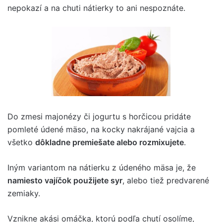
nepokazí a na chuti nátierky to ani nespoznáte.
Do zmesi majonézy či jogurtu s horčicou pridáte
pomleté ​​údené mäso, na kocky nakrájané vajcia a
všetko
dôkladne premiešate alebo rozmixujete
.
Iným variantom na nátierku z údeného mäsa je, že
namiesto vajíčok použijete syr
, alebo tiež predvarené
zemiaky.
Vznikne akási omáčka, ktorú podľa chutí osolíme,