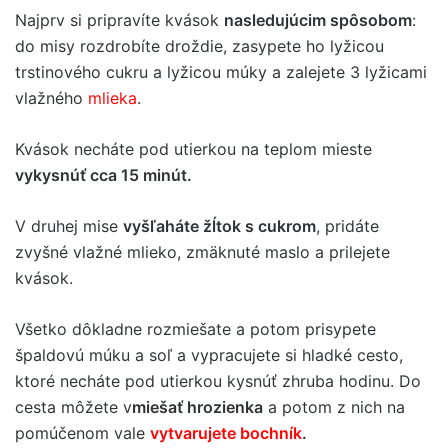
Najprv si pripravíte kvások
nasledujúcim spôsobom
:
do misy rozdrobíte droždie, zasypete ho lyžicou
trstinového cukru a lyžicou múky a zalejete 3 lyžicami
vlažného
mlieka
.
Kvások necháte pod utierkou na teplom mieste
vykysnúť cca 15 minút.
V druhej mise
vyšľaháte žĺtok s cukrom
, pridáte
zvyšné vlažné mlieko, zmäknuté maslo a prilejete
kvások.
Všetko dôkladne rozmiešate a potom prisypete
špaldovú múku a soľ a vypracujete si hladké cesto,
ktoré necháte pod utierkou kysnúť zhruba hodinu. Do
cesta môžete v
miešať hrozienka
a potom z nich na
pomúčenom vale
vytvarujete bochník
.