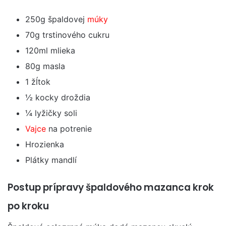
250g špaldovej
múky
70g trstinového cukru
120ml mlieka
80g masla
1 žĺtok
½ kocky droždia
¼ lyžičky soli
Vajce
na potrenie
Hrozienka
Plátky mandlí
Postup prípravy špaldového mazanca krok
po kroku