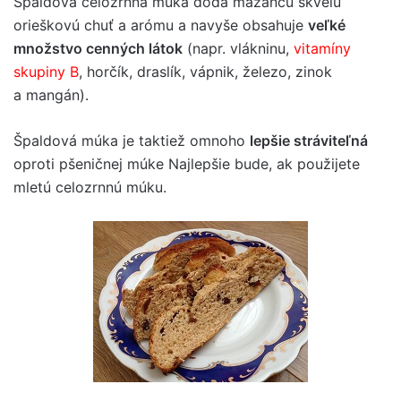
Špaldová celozrnná múka dodá mazancu skvelú
orieškovú chuť a arómu a navyše obsahuje
veľké
množstvo cenných látok
(napr. vlákninu,
vitamíny
skupiny B
, horčík, draslík, vápnik, železo, zinok
a mangán).
Špaldová múka je taktiež omnoho
lepšie stráviteľná
oproti pšeničnej múke Najlepšie bude, ak použijete
mletú celozrnnú múku.