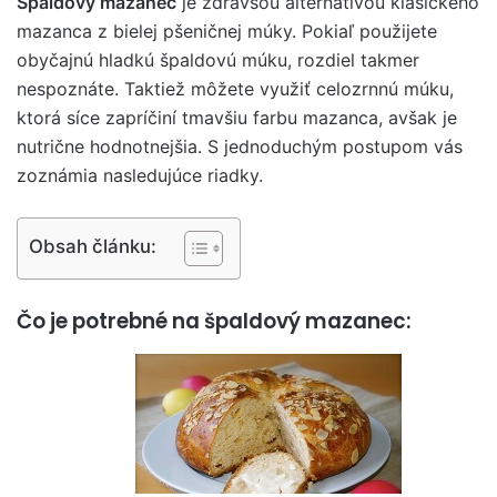
Špaldový mazanec
je zdravšou alternatívou klasického
mazanca z bielej pšeničnej múky. Pokiaľ použijete
obyčajnú hladkú špaldovú múku, rozdiel takmer
nespoznáte. Taktiež môžete využiť celozrnnú múku,
ktorá síce zapríčiní tmavšiu farbu mazanca, avšak je
nutrične hodnotnejšia. S jednoduchým postupom vás
zoznámia nasledujúce riadky.
Obsah článku:
Čo je potrebné na špaldový mazanec: