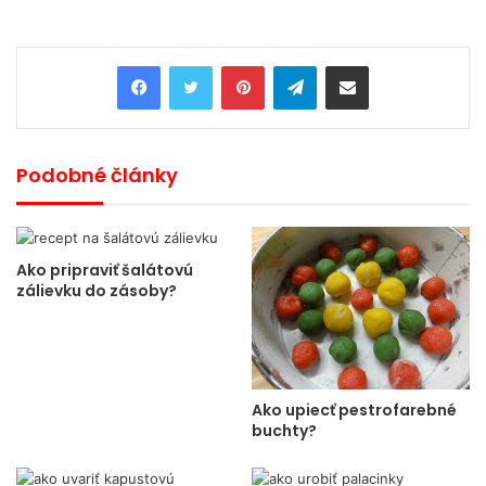
Pinterest
Telegram
Share via Email
Podobné články
Ako pripraviť šalátovú
zálievku do zásoby?
Ako upiecť pestrofarebné
buchty?