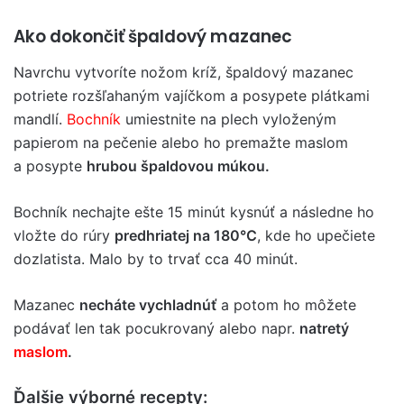
Ako dokončiť špaldový mazanec
Navrchu vytvoríte nožom kríž, špaldový mazanec
potriete rozšľahaným vajíčkom a posypete plátkami
mandlí.
Bochník
umiestnite na plech vyloženým
papierom na pečenie alebo ho premažte maslom
a posypte
hrubou špaldovou múkou.
Bochník nechajte ešte 15 minút kysnúť a následne ho
vložte do rúry
predhriatej na 180°C
, kde ho upečiete
dozlatista. Malo by to trvať cca 40 minút.
Mazanec
necháte vychladnúť
a potom ho môžete
podávať len tak pocukrovaný alebo napr.
natretý
maslom
.
Ďalšie výborné recepty: