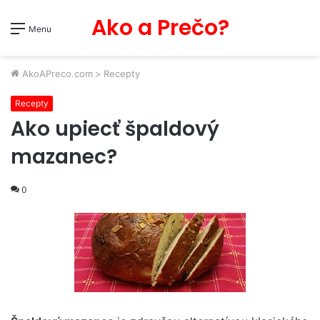
Ako a Prečo?
Menu
AkoAPreco.com
>
Recepty
Recepty
Ako upiecť špaldový
mazanec?
0