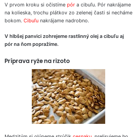
V prvom kroku si očistíme
pór
a cibuľu. Pór nakrájame
na kolieska, trochu plátkov zo zelenej časti si necháme
bokom.
Cibuľu
nakrájame nadrobno.
V hlbšej panvici zohrejeme rastlinný olej a cibuľu aj
pór na ňom popražíme.
Príprava ryže na rizoto
Medzitým si olúpeme strúčik
cesnaku
, prelisujeme ho