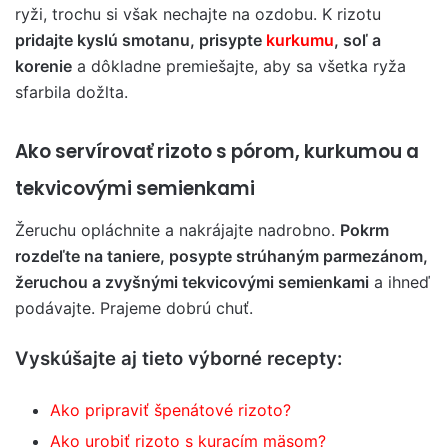
ryži, trochu si však nechajte na ozdobu. K rizotu
pridajte kyslú smotanu, prisypte
kurkumu
, soľ a
korenie
a dôkladne premiešajte, aby sa všetka ryža
sfarbila dožlta.
Ako servírovať rizoto s pórom, kurkumou a
tekvicovými semienkami
Žeruchu opláchnite a nakrájajte nadrobno.
Pokrm
rozdeľte na taniere, posypte strúhaným parmezánom,
žeruchou a zvyšnými tekvicovými semienkami
a ihneď
podávajte. Prajeme dobrú chuť.
Vyskúšajte aj tieto výborné recepty:
Ako pripraviť špenátové rizoto?
Ako urobiť rizoto s kuracím mäsom?