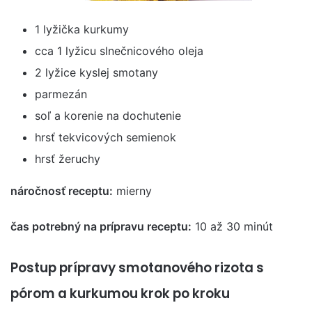
1 lyžička kurkumy
cca 1 lyžicu slnečnicového oleja
2 lyžice kyslej smotany
parmezán
soľ a korenie na dochutenie
hrsť tekvicových semienok
hrsť žeruchy
náročnosť receptu:
mierny
čas potrebný na prípravu receptu:
10 až 30 minút
Postup prípravy smotanového rizota s
pórom a kurkumou krok po kroku