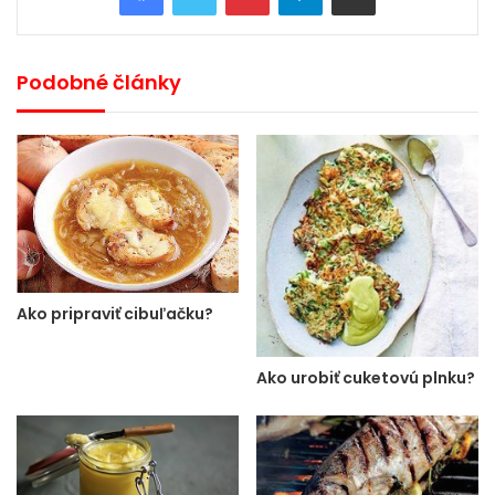
Podobné články
Ako pripraviť cibuľačku?
Ako urobiť cuketovú plnku?