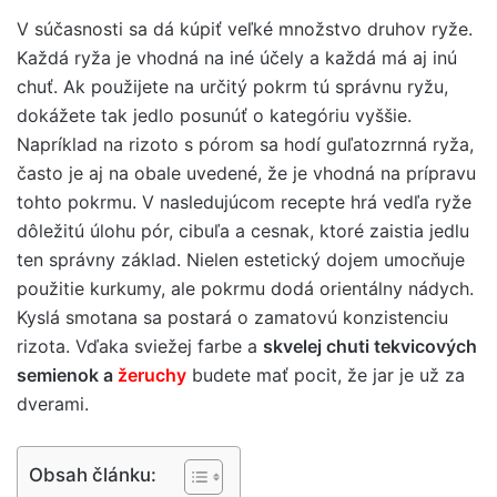
V súčasnosti sa dá kúpiť veľké množstvo druhov ryže.
Každá ryža je vhodná na iné účely a každá má aj inú
chuť. Ak použijete na určitý pokrm tú správnu ryžu,
dokážete tak jedlo posunúť o kategóriu vyššie.
Napríklad na rizoto s pórom sa hodí guľatozrnná ryža,
často je aj na obale uvedené, že je vhodná na prípravu
tohto pokrmu. V nasledujúcom recepte hrá vedľa ryže
dôležitú úlohu pór, cibuľa a cesnak, ktoré zaistia jedlu
ten správny základ. Nielen estetický dojem umocňuje
použitie kurkumy, ale pokrmu dodá orientálny nádych.
Kyslá smotana sa postará o zamatovú konzistenciu
rizota. Vďaka sviežej farbe a
skvelej chuti tekvicových
semienok a
žeruchy
budete mať pocit, že jar je už za
dverami.
Obsah článku: