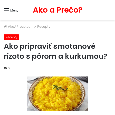
Ako a Prečo?
Menu
AkoAPreco.com
>
Recepty
Recepty
Ako pripraviť smotanové
rizoto s pórom a kurkumou?
0