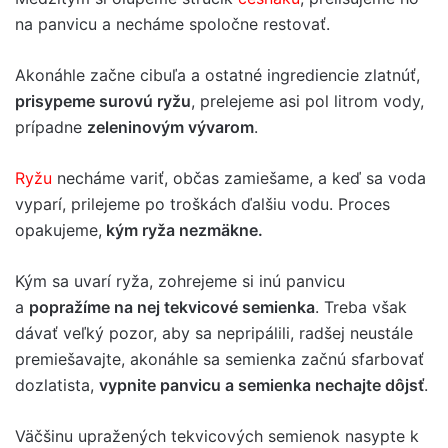
na panvicu a necháme spoločne restovať.
Akonáhle začne cibuľa a ostatné ingrediencie zlatnúť,
prisypeme surovú ryžu
, prelejeme asi pol litrom vody,
prípadne
zeleninovým vývarom
.
Ryžu
necháme variť, občas zamiešame, a keď sa voda
vyparí, prilejeme po troškách ďalšiu vodu. Proces
opakujeme,
kým ryža nezmäkne.
Kým sa uvarí ryža, zohrejeme si inú panvicu
a
popražíme na nej tekvicové semienka
. Treba však
dávať veľký pozor, aby sa nepripálili, radšej neustále
premiešavajte, akonáhle sa semienka začnú sfarbovať
dozlatista,
vypnite panvicu a semienka nechajte dôjsť
.
Väčšinu upražených tekvicových semienok nasypte k