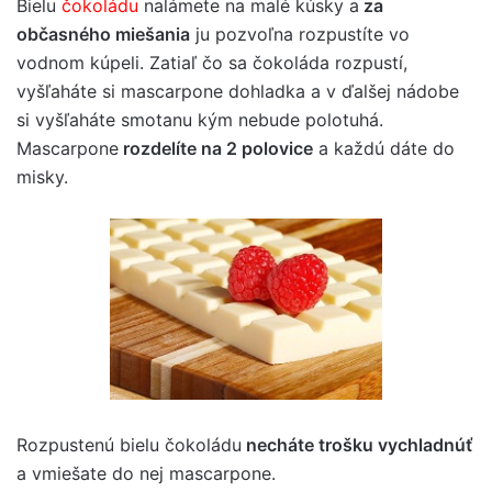
Bielu
čokoládu
nalámete na malé kúsky a
za
občasného miešania
ju pozvoľna rozpustíte vo
vodnom kúpeli. Zatiaľ čo sa čokoláda rozpustí,
vyšľaháte si mascarpone dohladka a v ďalšej nádobe
si vyšľaháte smotanu kým nebude polotuhá.
Mascarpone
rozdelíte na 2 polovice
a každú dáte do
misky.
Rozpustenú bielu čokoládu
necháte trošku vychladnúť
a vmiešate do nej mascarpone.