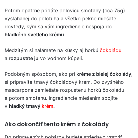
Potom opatrne pridáte polovicu smotany (cca 75g)
vyšľahanej do polotuha a všetko pekne miešate
dovtedy, kým sa vám ingrediencie nespoja do
hladkého svetlého krému
.
Medzitým si nalámete na kúsky aj horkú
čokoládu
a
rozpustíte ju
vo vodnom kúpeli.
Podobným spôsobom, ako pri
kréme z bielej čokolády
,
si pripravíte tmavý čokoládový krém. Do zvyšného
mascarpone zamiešate rozpustenú horkú čokoládu
a potom smotanu. Ingrediencie miešaním spojíte
v
hladký tmavý
krém
.
Ako dokončiť tento krém z čokolády
Do pripravených pohárov budete striedavo vrstviť