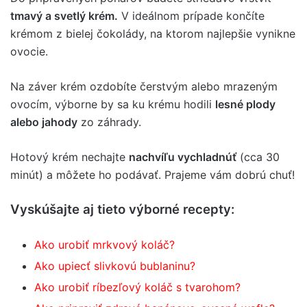
tmavý a svetlý krém.
V ideálnom prípade končíte
krémom z bielej čokolády, na ktorom najlepšie vynikne
ovocie.
Na záver krém ozdobíte čerstvým alebo mrazeným
ovocím, výborne by sa ku krému hodili
lesné plody
alebo jahody
zo záhrady.
Hotový krém nechajte
nachvíľu vychladnúť
(cca 30
minút) a môžete ho podávať. Prajeme vám dobrú chuť!
Vyskúšajte aj tieto výborné recepty:
Ako urobiť mrkvový koláč?
Ako upiecť slivkovú bublaninu?
Ako urobiť ríbezľový koláč s tvarohom?