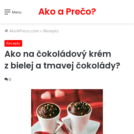
Ako a Prečo?
Menu
AkoAPreco.com
>
Recepty
Recepty
Ako na čokoládový krém
z bielej a tmavej čokolády?
0