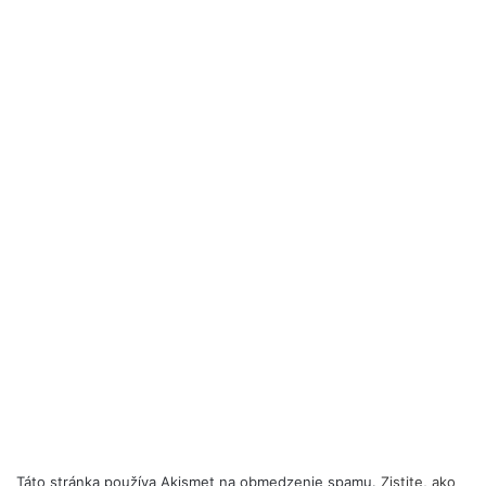
Táto stránka používa Akismet na obmedzenie spamu.
Zistite, ako