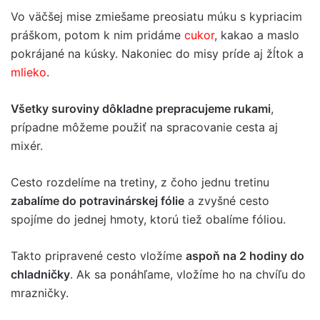
Vo väčšej mise zmiešame preosiatu múku s kypriacim
práškom, potom k nim pridáme
cukor
, kakao a maslo
pokrájané na kúsky. Nakoniec do misy príde aj žĺtok a
mlieko
.
Všetky suroviny dôkladne prepracujeme rukami
,
prípadne môžeme použiť na spracovanie cesta aj
mixér.
Cesto rozdelíme na tretiny, z čoho jednu tretinu
zabalíme do potravinárskej fólie
a zvyšné cesto
spojíme do jednej hmoty, ktorú tiež obalíme fóliou.
Takto pripravené cesto vložíme
aspoň na 2 hodiny do
chladničky
. Ak sa ponáhľame, vložíme ho na chvíľu do
mrazničky.