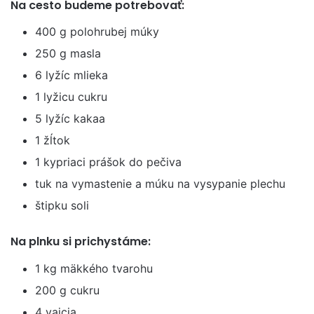
Na cesto budeme potrebovať:
400 g polohrubej múky
250 g masla
6 lyžíc mlieka
1 lyžicu cukru
5 lyžíc kakaa
1 žĺtok
1 kypriaci prášok do pečiva
tuk na vymastenie a múku na vysypanie plechu
štipku soli
Na plnku si prichystáme:
1 kg mäkkého tvarohu
200 g cukru
4 vajcia