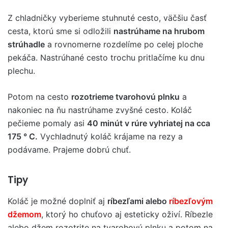
Z chladničky vyberieme stuhnuté cesto, väčšiu časť
cesta, ktorú sme si odložili
nastrúhame na hrubom
strúhadle
a rovnomerne rozdelíme po celej ploche
pekáča. Nastrúhané cesto trochu pritlačíme ku dnu
plechu.
Potom na cesto
rozotrieme tvarohovú plnku
a
nakoniec na ňu nastrúhame zvyšné cesto. Koláč
pečieme pomaly asi
40 minút v rúre vyhriatej na cca
175 ° C.
Vychladnutý koláč krájame na rezy a
podávame. Prajeme dobrú chuť.
Tipy
Koláč je možné doplniť aj
ríbezľami alebo
ríbezľovým
džemom
, ktorý ho chuťovo aj esteticky oživí. Ríbezle
alebo džem rozotrite na tvarohovú plnku a potom na