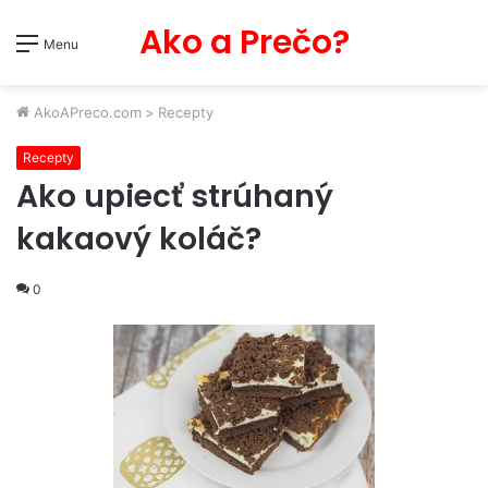
Ako a Prečo?
Menu
AkoAPreco.com
>
Recepty
Recepty
Ako upiecť strúhaný
kakaový koláč?
0