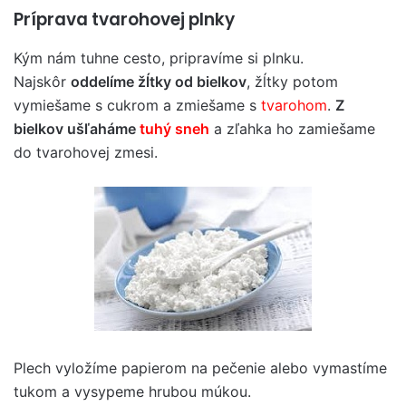
Príprava tvarohovej plnky
Kým nám tuhne cesto, pripravíme si plnku.
Najskôr
oddelíme žĺtky od bielkov
, žĺtky potom
vymiešame s cukrom a zmiešame s
tvarohom
.
Z
bielkov ušľaháme
tuhý sneh
a zľahka ho zamiešame
do tvarohovej zmesi.
Plech vyložíme papierom na pečenie alebo vymastíme
tukom a vysypeme hrubou múkou.