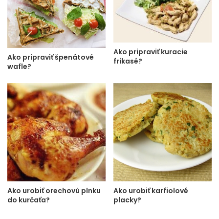
Ako pripraviť kuracie
Ako pripraviť špenátové
frikasé?
wafle?
Ako urobiť orechovú plnku
Ako urobiť karfiolové
do kurčaťa?
placky?