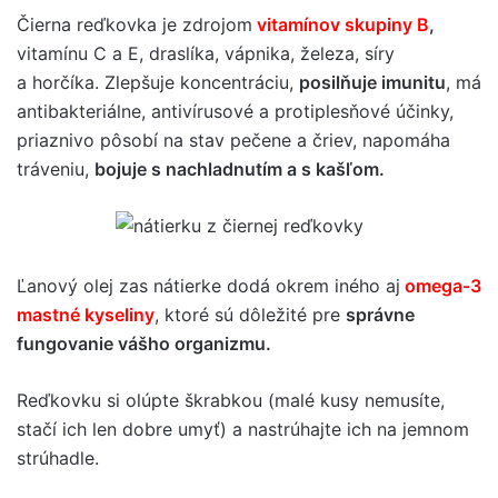
Čierna reďkovka je zdrojom
vitamínov skupiny B
,
vitamínu C a E, draslíka, vápnika, železa, síry
a horčíka. Zlepšuje koncentráciu,
posilňuje imunitu
, má
antibakteriálne, antivírusové a protiplesňové účinky,
priaznivo pôsobí na stav pečene a čriev, napomáha
tráveniu,
bojuje s nachladnutím a s kašľom.
Ľanový olej zas nátierke dodá okrem iného aj
omega-3
mastné kyseliny
, ktoré sú dôležité pre
správne
fungovanie vášho organizmu.
Reďkovku si olúpte škrabkou (malé kusy nemusíte,
stačí ich len dobre umyť) a nastrúhajte ich na jemnom
strúhadle.