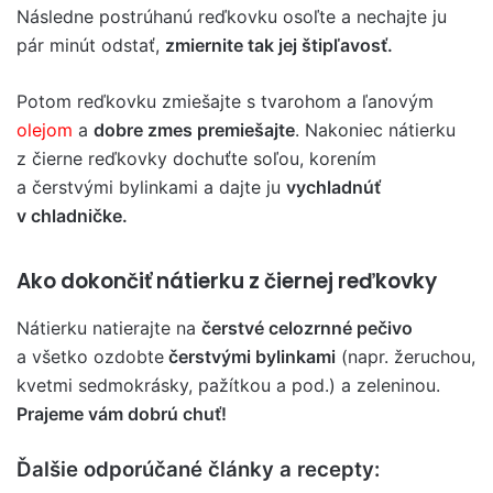
Následne postrúhanú reďkovku osoľte a nechajte ju
pár minút odstať,
zmiernite tak jej štipľavosť.
Potom reďkovku zmiešajte s tvarohom a ľanovým
olejom
a
dobre zmes premiešajte
. Nakoniec nátierku
z čierne reďkovky dochuťte soľou, korením
a čerstvými bylinkami a dajte ju
vychladnúť
v chladničke.
Ako dokončiť nátierku z čiernej reďkovky
Nátierku natierajte na
čerstvé celozrnné pečivo
a všetko ozdobte
čerstvými bylinkami
(napr. žeruchou,
kvetmi sedmokrásky, pažítkou a pod.) a zeleninou.
Prajeme vám dobrú chuť!
Ďalšie odporúčané články a recepty: