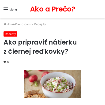
Ako a Prečo?
Menu
AkoAPreco.com
>
Recepty
Recepty
Ako pripraviť nátierku
z čiernej reďkovky?
0