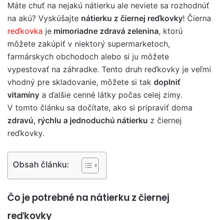
Máte chuť na nejakú nátierku ale neviete sa rozhodnúť
na akú? Vyskúšajte
nátierku z čiernej reďkovky
! Čierna
reďkovka
je
mimoriadne zdravá zelenina
, ktorú
môžete zakúpiť v niektorý supermarketoch,
farmárskych obchodoch alebo si ju môžete
vypestovať na záhradke. Tento druh reďkovky je veľmi
vhodný pre skladovanie, môžete si tak
doplniť
vitamíny
a ďalšie cenné látky počas celej zimy.
V tomto článku sa dočítate, ako si pripraviť doma
zdravú, rýchlu a jednoduchú nátierku
z čiernej
reďkovky.
Obsah článku:
Čo je potrebné na nátierku z čiernej
reďkovky