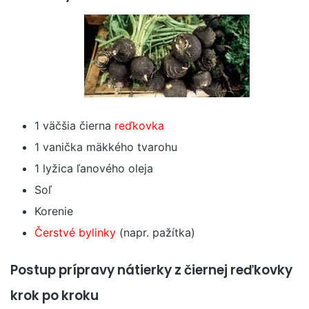
1 väčšia čierna
reďkovka
1 vanička mäkkého tvarohu
1 lyžica ľanového oleja
Soľ
Korenie
Čerstvé bylinky
(napr. pažítka)
Postup prípravy nátierky z čiernej reďkovky
krok po kroku