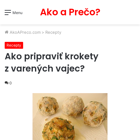
Ako a Prečo?
Menu
AkoAPreco.com
>
Recepty
Recepty
Ako pripraviť krokety
z varených vajec?
0