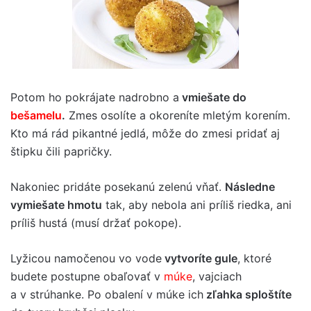
Potom ho pokrájate nadrobno a
vmiešate do
bešamelu
.
Zmes osolíte a okoreníte mletým korením.
Kto má rád pikantné jedlá, môže do zmesi pridať aj
štipku čili papričky.
Nakoniec pridáte posekanú zelenú vňať.
Následne
vymiešate hmotu
tak, aby nebola ani príliš riedka, ani
príliš hustá (musí držať pokope).
Lyžicou namočenou vo vode
vytvoríte gule
, ktoré
budete postupne obaľovať v
múke
, vajciach
a v strúhanke. Po obalení v múke ich
zľahka sploštíte