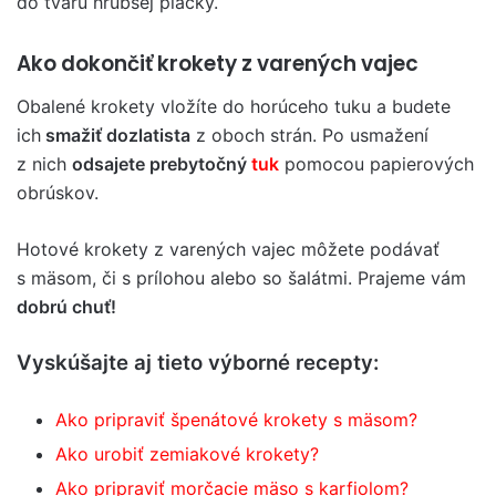
do tvaru hrubšej placky.
Ako dokončiť krokety z varených vajec
Obalené krokety vložíte do horúceho tuku a budete
ich
smažiť dozlatista
z oboch strán. Po usmažení
z nich
odsajete prebytočný
tuk
pomocou papierových
obrúskov.
Hotové krokety z varených vajec môžete podávať
s mäsom, či s prílohou alebo so šalátmi. Prajeme vám
dobrú chuť!
Vyskúšajte aj tieto výborné recepty:
Ako pripraviť špenátové krokety s mäsom?
Ako urobiť zemiakové krokety?
Ako pripraviť morčacie mäso s karfiolom?