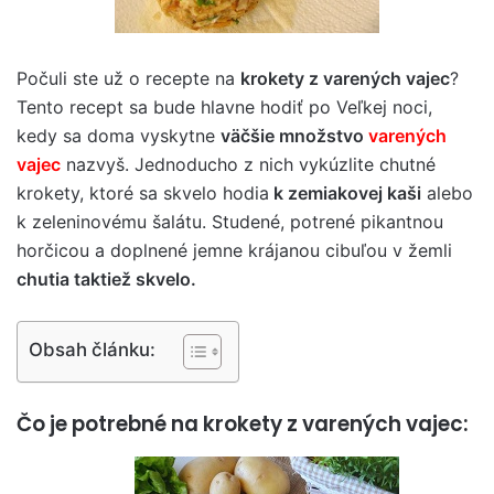
Počuli ste už o recepte na
krokety z varených vajec
?
Tento recept sa bude hlavne hodiť po Veľkej noci,
kedy sa doma vyskytne
väčšie množstvo
varených
vajec
nazvyš. Jednoducho z nich vykúzlite chutné
krokety, ktoré sa skvelo hodia
k zemiakovej kaši
alebo
k zeleninovému šalátu. Studené, potrené pikantnou
horčicou a doplnené jemne krájanou cibuľou v žemli
chutia taktiež skvelo.
Obsah článku:
Čo je potrebné na krokety z varených vajec: