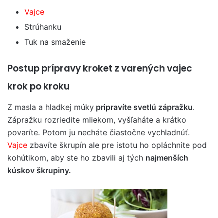
Vajce
Strúhanku
Tuk na smaženie
Postup prípravy kroket z varených vajec
krok po kroku
Z masla a hladkej múky
pripravíte svetlú zápražku
.
Zápražku rozriedite mliekom, vyšľaháte a krátko
povaríte. Potom ju necháte čiastočne vychladnúť.
Vajce
zbavíte škrupín ale pre istotu ho opláchnite pod
kohútikom, aby ste ho zbavili aj tých
najmenších
kúskov škrupiny.