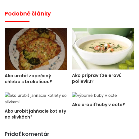
Podobné články
Ako pripraviť zelerovú
Ako urobiť zapečený
polievku?
chleba s brokolicou?
Ako urobiť huby v octe?
Ako urobiť jahňacie kotlety
na slivkách?
Pridať komentár