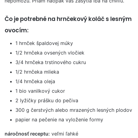
nepomôžu. Priam naopak vás zasýtia iba na chvíľu.
Čo je potrebné na hrnčekový koláč s lesným
ovocím:
1 hrnček špaldovej múky
1/2 hrnčeka ovsených vločiek
3/4 hrnčeka trstinového cukru
1/2 hrnčeka mlieka
1/4 hrnčeka oleja
1 bio vanilkový cukor
2 lyžičky prášku do pečiva
300 g čerstvých alebo mrazených lesných plodov
papier na pečenie na vyloženie formy
náročnosť receptu:
veľmi ľahké