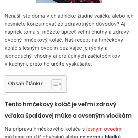
Nenašli ste doma v chladničke žiadne vajíčka alebo ich
nesmiete konzumovať zo zdravotných dôvodov? Aj
napriek tomu si môžete upiecť veľmi chutný a zdravý
ovocný hrnčekový koláč. Náš recept na hrnčekový
koláč s lesným ovocím bez vajec je rýchly a
jednoduchý, vhodný aj pre úplných začiatočníkov
v kuchyni, preto ho určite vyskúšajte.
Obsah článku:
Tento hrnčekový koláč je veľmi zdravý
vďaka špaldovej múke a ovseným vločkám
Na prípravu hrnčekového koláča s
lesným ovocím
môžeme použiť obyčajnú alebo
celozrnnú hladkú