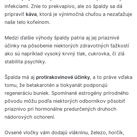
infekciami. Znie to prekvapivo, ale zo špaldy sa dá
pripraviť
káva
, ktorá je výnimočná chuťou a nezaťažuje
naše telo kofeínom.
Medzi ďalšie výhody špaldy patria aj jej priaznivé
účinky na pôsobenie niektorých zdravotných ťažkostí
ako sú napríklad vysoký krvný tlak, cukrovka, či zlá
stabilita psychiky.
Špalda má aj
protirakovinové účinky
, a to práve vďaka
tomu, že betakarotén a tiokyanát podporujú
regeneráciu buniek. Spomínané estrogény prírodného
pôvodu môžu podľa niektorých odborníkov pôsobiť
priaznivo pri hormonálne predurčených druhoch
nádorových ochorení.
Ovsené vločky vám dodajú vlákninu, železo, horčík,