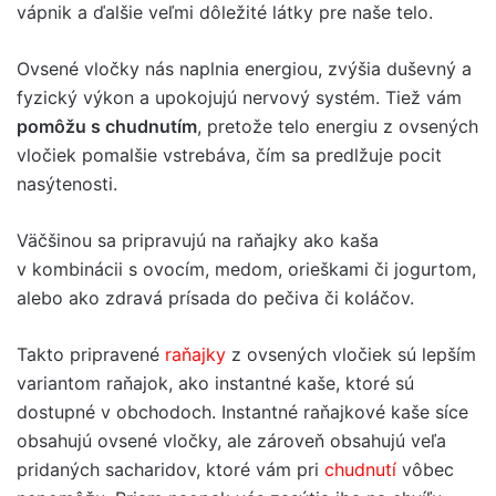
vápnik a ďalšie veľmi dôležité látky pre naše telo.
Ovsené vločky nás naplnia energiou, zvýšia duševný a
fyzický výkon a upokojujú nervový systém. Tiež vám
pomôžu s chudnutím
, pretože telo energiu z ovsených
vločiek pomalšie vstrebáva, čím sa predlžuje pocit
nasýtenosti.
Väčšinou sa pripravujú na raňajky ako kaša
v kombinácii s ovocím, medom, orieškami či jogurtom,
alebo ako zdravá prísada do pečiva či koláčov.
Takto pripravené
raňajky
z ovsených vločiek sú lepším
variantom raňajok, ako instantné kaše, ktoré sú
dostupné v obchodoch. Instantné raňajkové kaše síce
obsahujú ovsené vločky, ale zároveň obsahujú veľa
pridaných sacharidov, ktoré vám pri
chudnutí
vôbec