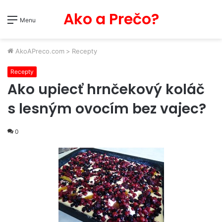
Ako a Prečo?
Menu
AkoAPreco.com
>
Recepty
Recepty
Ako upiecť hrnčekový koláč
s lesným ovocím bez vajec?
0