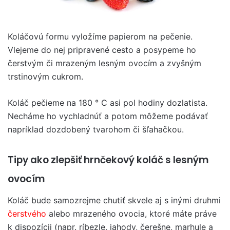
Koláčovú formu vyložíme papierom na pečenie.
Vlejeme do nej pripravené cesto a posypeme ho
čerstvým či mrazeným lesným ovocím a zvyšným
trstinovým cukrom.
Koláč pečieme na 180 ° C asi pol hodiny dozlatista.
Necháme ho vychladnúť a potom môžeme podávať
napríklad dozdobený tvarohom či šľahačkou.
Tipy ako zlepšiť hrnčekový koláč s lesným
ovocím
Koláč bude samozrejme chutiť skvele aj s inými druhmi
čerstvého
alebo mrazeného ovocia, ktoré máte práve
k dispozícii (napr. ríbezle, jahody, čerešne, marhule a