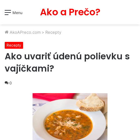
Ako a Prečo?
Menu
AkoAPreco.com
>
Recepty
Recepty
Ako uvariť údenú polievku s
vajíčkami?
0