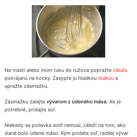
Na masti alebo inom tuku do ružova popražte
cibuľu
pokrájanú na kocky. Zasypte ju hladkou
múkou
a
upražte zásmažku.
Zásmažku zalejte
vývarom z údeného mäsa
. Ak je
potrebné, pridajte soľ.
Niekedy sa polievka soliť nemusí, záleží na tom, ako
slané bolo údené mäso. Kým pridáte soľ, radšej vývar