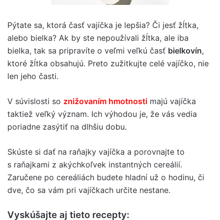
Pýtate sa, ktorá časť vajíčka je lepšia? Či jesť žĺtka,
alebo bielka? Ak by ste nepoužívali žĺtka, ale iba
bielka, tak sa pripravíte o veľmi veľkú časť
bielkovín
,
ktoré žĺtka obsahujú. Preto zužitkujte celé vajíčko, nie
len jeho časti.
V súvislosti so
znižovaním hmotnosti
majú vajíčka
taktiež veľký význam. Ich výhodou je, že vás vedia
poriadne zasýtiť na dlhšiu dobu.
Skúste si dať na raňajky vajíčka a porovnajte to
s raňajkami z akýchkoľvek instantných cereálií.
Zaručene po cereáliách budete hladní už o hodinu, či
dve, čo sa vám pri vajíčkach určite nestane.
Vyskúšajte aj tieto recepty: