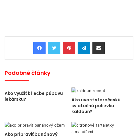
Pinterest
Telegram
Share via Email
Podobné články
Ako využiť k liečbe púpavu
lekársku?
Ako uvariť staročeskú
sviatočnú polievku
kaldoun?
Ako pripraviť banánový