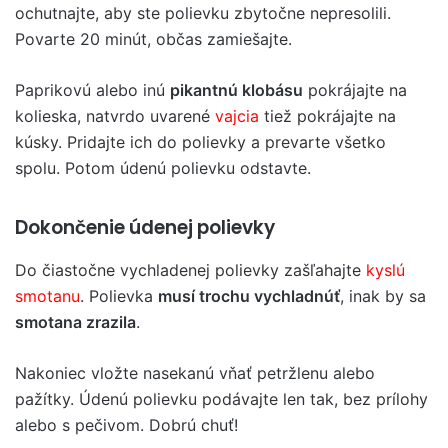
ochutnajte, aby ste polievku zbytočne nepresolili.
Povarte 20 minút, občas zamiešajte.
Paprikovú alebo inú
pikantnú klobásu
pokrájajte na
kolieska, natvrdo uvarené
vajcia
tiež pokrájajte na
kúsky. Pridajte ich do polievky a prevarte všetko
spolu. Potom údenú polievku odstavte.
Dokončenie údenej polievky
Do čiastočne vychladenej polievky zašľahajte
kyslú
smotanu
. Polievka
musí trochu vychladnúť
, inak by sa
smotana zrazila
.
Nakoniec vložte nasekanú vňať petržlenu alebo
pažítky. Údenú polievku podávajte len tak, bez prílohy
alebo s pečivom. Dobrú chuť!