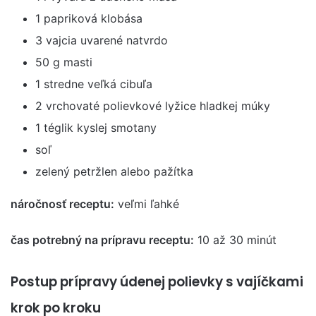
1 papriková klobása
3 vajcia uvarené natvrdo
50 g masti
1 stredne veľká cibuľa
2 vrchovaté polievkové lyžice hladkej múky
1 téglik kyslej smotany
soľ
zelený petržlen alebo pažítka
náročnosť receptu:
veľmi ľahké
čas potrebný na prípravu receptu:
10 až 30 minút
Postup prípravy údenej polievky s vajíčkami
krok po kroku