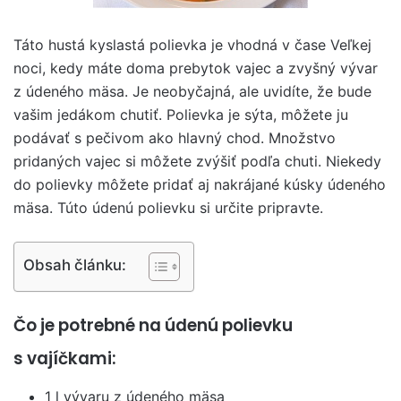
Táto hustá kyslastá polievka je vhodná v čase Veľkej
noci, kedy máte doma prebytok vajec a zvyšný vývar
z údeného mäsa. Je neobyčajná, ale uvidíte, že bude
vašim jedákom chutiť. Polievka je sýta, môžete ju
podávať s pečivom ako hlavný chod. Množstvo
pridaných vajec si môžete zvýšiť podľa chuti. Niekedy
do polievky môžete pridať aj nakrájané kúsky údeného
mäsa. Túto údenú polievku si určite pripravte.
Obsah článku:
Čo je potrebné na údenú polievku
s vajíčkami:
1 l vývaru z údeného mäsa