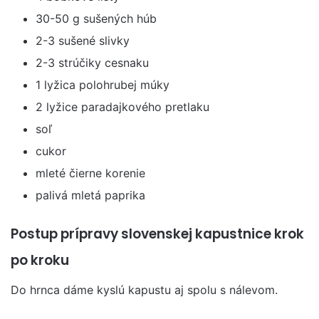
30-50 g sušených húb
2-3 sušené slivky
2-3 strúčiky cesnaku
1 lyžica polohrubej múky
2 lyžice paradajkového pretlaku
soľ
cukor
mleté ​​čierne korenie
palivá mletá paprika
Postup prípravy slovenskej kapustnice krok
po kroku
Do hrnca dáme kyslú kapustu aj spolu s nálevom.