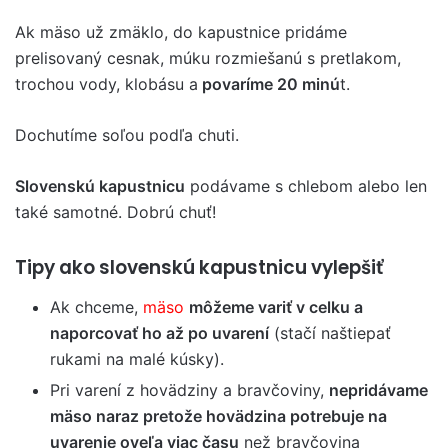
Ak mäso už zmäklo, do kapustnice pridáme
prelisovaný cesnak, múku rozmiešanú s pretlakom,
trochou vody, klobásu a
povaríme 20 minú
t.
Dochutíme soľou podľa chuti.
Slovenskú kapustnicu
podávame s chlebom alebo len
také samotné. Dobrú chuť!
Tipy ako slovenskú kapustnicu vylepšiť
Ak chceme,
mäso
môžeme variť v celku a
naporcovať ho až po uvarení
(stačí naštiepať
rukami na malé kúsky).
Pri varení z hovädziny a bravčoviny,
nepridávame
mäso naraz pretože hovädzina potrebuje na
uvarenie oveľa viac času
než bravčovina