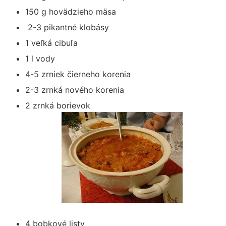
150 g hovädzieho mäsa
2-3 pikantné klobásy
1 veľká cibuľa
1 l vody
4-5 zrniek čierneho korenia
2-3 zrnká nového korenia
2 zrnká borievok
4 bobkové listy