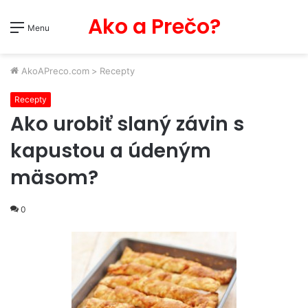
Ako a Prečo?
Menu
AkoAPreco.com
>
Recepty
Recepty
Ako urobiť slaný závin s
kapustou a údeným
mäsom?
0