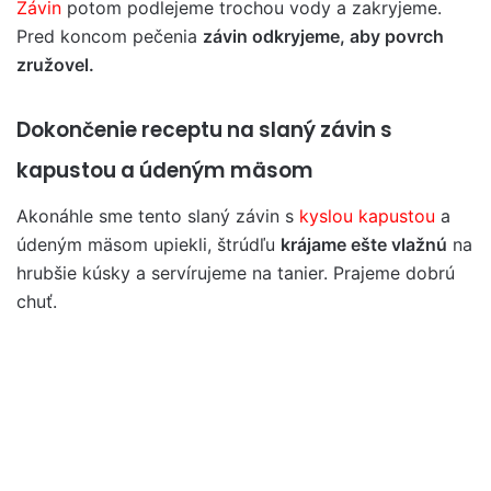
Závin
potom podlejeme trochou vody a zakryjeme.
Pred koncom pečenia
závin odkryjeme, aby povrch
zružovel.
Dokončenie receptu na slaný závin s
kapustou a údeným mäsom
Akonáhle sme tento slaný závin s
kyslou kapustou
a
údeným mäsom upiekli, štrúdľu
krájame ešte vlažnú
na
hrubšie kúsky a servírujeme na tanier. Prajeme dobrú
chuť.