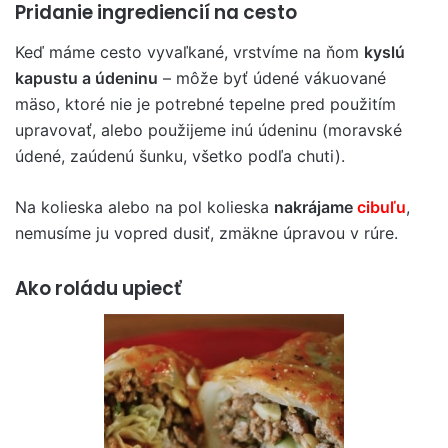
Pridanie ingrediencií na cesto
Keď máme cesto vyvaľkané, vrstvíme na ňom
kyslú
kapustu a údeninu
– môže byť údené vákuované
mäso, ktoré nie je potrebné tepelne pred použitím
upravovať, alebo použijeme inú údeninu (moravské
údené, zaúdenú šunku, všetko podľa chuti).
Na kolieska alebo na pol kolieska
nakrájame
cibuľu
,
nemusíme ju vopred dusiť, zmäkne úpravou v rúre.
Ako roládu upiecť