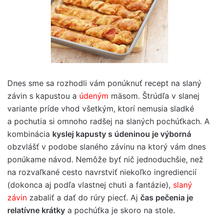
Dnes sme sa rozhodli vám ponúknuť recept na slaný
závin s kapustou a
údeným
mäsom. Štrúdľa v slanej
variante príde vhod všetkým, ktorí nemusia sladké
a pochutia si omnoho radšej na slaných pochúťkach. A
kombinácia
kyslej kapusty s údeninou je výborná
obzvlášť v podobe slaného závinu na ktorý vám dnes
ponúkame návod. Nemôže byť nič jednoduchšie, než
na rozvaľkané cesto navrstviť niekoľko ingrediencií
(dokonca aj podľa vlastnej chuti a fantázie),
slaný
závin
zabaliť a dať do rúry piecť. Aj
čas pečenia je
relatívne krátky
a pochúťka je skoro na stole.