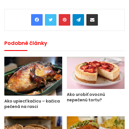
Pinterest
Telegram
Share via Email
Podobné články
Ako urobiť ovocnú
nepečenú tortu?
Ako upiecť kačicu – kačica
pečená na rasci