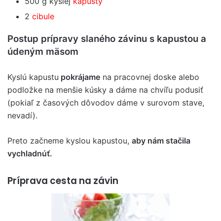
500 g kyslej
kapusty
2
cibule
Postup prípravy slaného závinu s kapustou a
údeným mäsom
Kyslú kapustu
pokrájame
na pracovnej doske alebo
podložke na menšie kúsky a dáme na chvíľu podusiť
(pokiaľ z časových dôvodov dáme v surovom stave,
nevadí).
Preto začneme kyslou kapustou,
aby nám stačila
vychladnúť.
Príprava cesta na závin