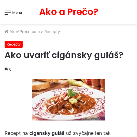
Ako a Prečo?
Menu
AkoAPreco.com
>
Recepty
Recepty
Ako uvariť cigánsky guláš?
0
Recept na
cigánsky guláš
už zvyčajne len tak