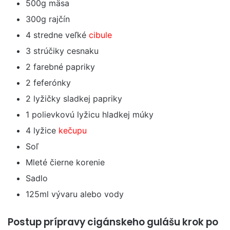
500g mäsa
300g rajčín
4 stredne veľké
cibule
3 strúčiky cesnaku
2 farebné papriky
2 feferónky
2 lyžičky sladkej papriky
1 polievkovú lyžicu hladkej múky
4 lyžice
kečupu
Soľ
Mleté čierne korenie
Sadlo
125ml vývaru alebo vody
Postup prípravy cigánskeho gulášu krok po