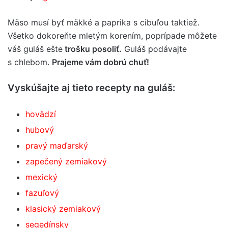
Mäso musí byť mäkké a paprika s cibuľou taktiež.
Všetko dokoreňte mletým korením, poprípade môžete
váš guláš ešte
trošku posoliť.
Guláš podávajte
s chlebom.
Prajeme vám dobrú chuť!
Vyskúšajte aj tieto recepty na guláš:
hovädzí
hubový
pravý maďarský
zapečený zemiakový
mexický
fazuľový
klasický zemiakový
segedínsky