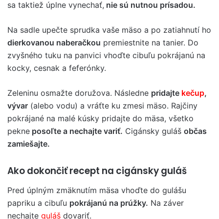
sa taktiež úplne vynechať,
nie sú nutnou prísadou.
Na sadle upečte sprudka vaše mäso a po zatiahnutí ho
dierkovanou naberačkou
premiestnite na tanier. Do
zvyšného tuku na panvici vhoďte cibuľu pokrájanú na
kocky, cesnak a feferónky.
Zeleninu osmažte doružova. Následne
pridajte
kečup
,
vývar
(alebo vodu) a vráťte ku zmesi mäso. Rajčiny
pokrájané na malé kúsky pridajte do mäsa, všetko
pekne
posoľte a nechajte variť.
Cigánsky guláš
občas
zamiešajte.
Ako dokončiť recept na cigánsky guláš
Pred úplným zmäknutím mäsa vhoďte do gulášu
papriku a cibuľu
pokrájanú na prúžky.
Na záver
nechajte
guláš
dovariť.