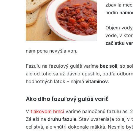
zbavila mec
hodín
namo
Objem vody 
vode, v kto
začiatku var
nám pena nevyšla von.
Fazuľu na fazuľový guláš varíme
bez soli
, so so
ale od toho sa už dávno upustilo, podľa odborní
hodnotných látok – najmä
vitamínov
.
Ako dlho fazuľový guláš variť
V
tlakovom hrnci
varíme namočenú fazuľu asi 2
Záleží na
druhu fazule
. Stav uvarenia(a to aj v
celistvá, ale vnútri dokonale mäkká. Nesmie byť