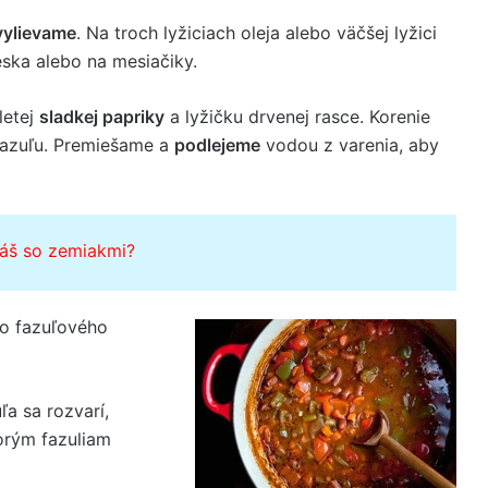
vylievame
. Na troch lyžiciach oleja alebo väčšej lyžici
eska alebo na mesiačiky.
letej
sladkej papriky
a lyžičku drvenej rasce. Korenie
fazuľu. Premiešame a
podlejeme
vodou z varenia, aby
láš so zemiakmi?
o fazuľového
ľa sa rozvarí,
orým fazuliam