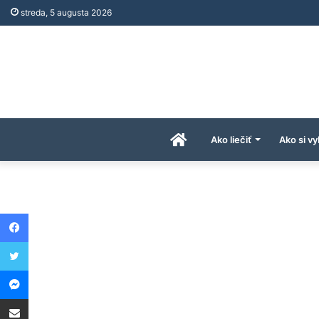
streda, 5 augusta 2026
Úvodná
Ako liečiť
Ako si vy
stránka
Facebook
AkoAPreco.com
Twitter
Messenger
Share via Email