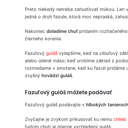
Preto niekedy netreba zahusťovať múkou. Len v
jedná o druh fazule, ktorá moc nepraská, zahu
Nakoniec
doladíme chuť
pridaním roztlačeného c
čierneho korenia.
Fazuľový
guláš
vylepšíme, keď na cibuľový zák
alebo údené mäso; keď urobíme základ z poduse
rozmiešame v smotane; keď ku fazuli pridáme 
zvyšný
hovädzí
guláš
.
Fazuľový guláš môžete podávať
Fazuľový guláš podávajte v
hlbokých
tanieroc
Zvyčajne je zvykom prikusovať ku nemu
chlieb
ľuďom chutí aj mierne vychladený guláš.