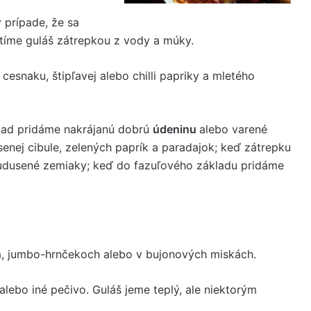
 prípade, že sa
stíme guláš zátrepkou z vody a múky.
esnaku, štipľavej alebo chilli papriky a mletého
lad pridáme nakrájanú dobrú
údeninu
alebo varené
nej cibule, zelených paprík a paradajok; keď zátrepku
udusené zemiaky; keď do fazuľového základu pridáme
h
, jumbo-hrnčekoch alebo v bujonových miskách.
alebo iné pečivo. Guláš jeme teplý, ale niektorým