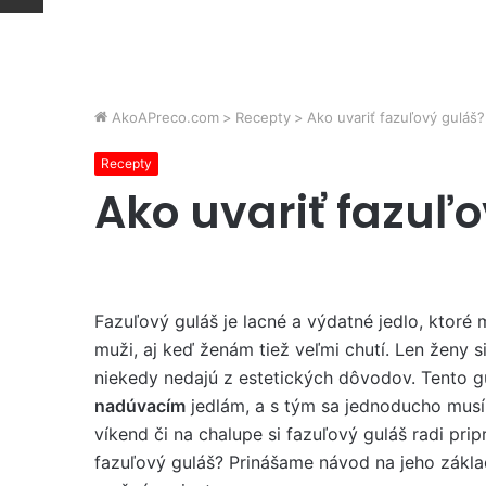
AkoAPreco.com
>
Recepty
>
Ako uvariť fazuľový guláš?
Recepty
Ako uvariť fazuľ
Fazuľový guláš je lacné a výdatné jedlo, ktoré 
muži, aj keď ženám tiež veľmi chutí. Len ženy s
niekedy nedajú z estetických dôvodov. Tento gu
nadúvacím
jedlám, a s tým sa jednoducho musí
víkend či na chalupe si fazuľový guláš radi pri
fazuľový guláš? Prinášame návod na jeho zákl