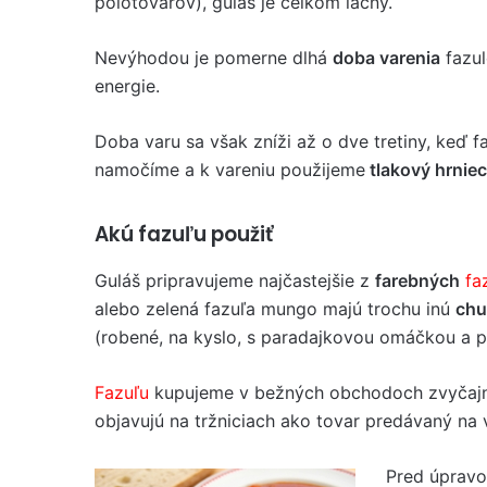
polotovarov), guláš je celkom lacný.
Nevýhodou je pomerne dlhá
doba varenia
fazul
energie.
Doba varu sa však zníži až o dve tretiny, keď 
namočíme a k vareniu použijeme
tlakový hrniec
Akú fazuľu použiť
Guláš pripravujeme najčastejšie z
farebných
fa
alebo zelená fazuľa mungo majú trochu inú
chu
(robené, na kyslo, s paradajkovou omáčkou a 
Fazuľu
kupujeme v bežných obchodoch zvyčajne 
objavujú na tržniciach ako tovar predávaný na 
Pred úpravo