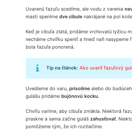
Uvarenú fazuľu scedíme, ale vodu z varenia
ne
masti speníme
dve cibule
nakrájané na pol koli
Keď je cibuľa zlatá, pridáme vrchovatú lyžicu m
necháme chvíľku speniť a hneď naň nasypeme 
bola fazuľa ponorená.
Tip na článok:
Ako uvariť fazuľový gu
Uvedieme do varu,
prisolíme
alebo do budúceh
gulášu pridáme
bujónovú
kocku
.
Chvíľu varíme, aby cibuľa zmäkla. Niektorá fazu
praskne a sama začne guláš
zahusťovať
. Niekt
pomôžeme tým, že ich roztlačíme.