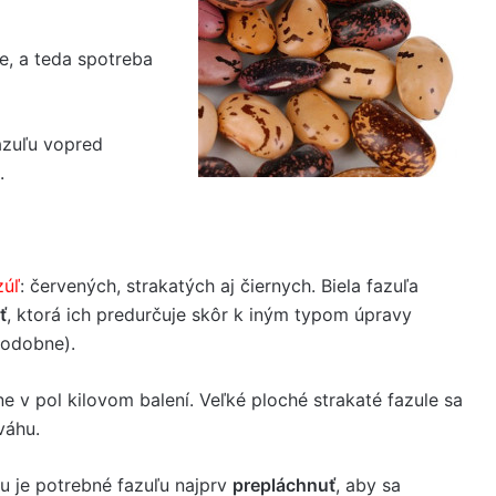
e, a teda spotreba
fazuľu vopred
.
zúľ
: červených, strakatých aj čiernych. Biela fazuľa
ť
, ktorá ich predurčuje skôr k iným typom úpravy
podobne).
v pol kilovom balení. Veľké ploché strakaté fazule sa
váhu.
u je potrebné fazuľu najprv
prepláchnuť
, aby sa