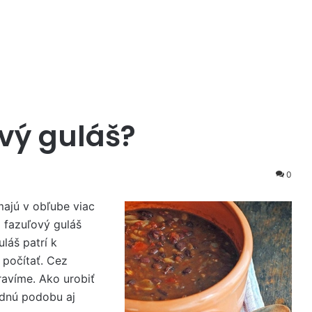
ový guláš?
0
majú v obľube viac
i fazuľový guláš
láš patrí k
 počítať. Cez
pravíme. Ako urobiť
adnú podobu aj