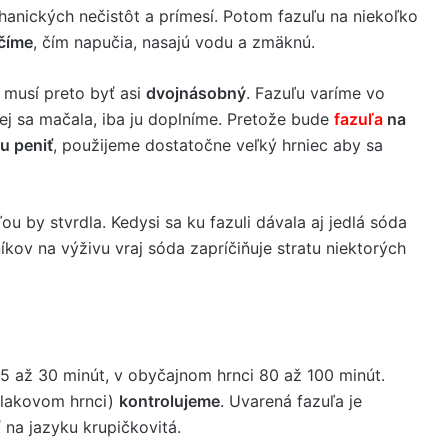
hanických nečistôt a prímesí. Potom fazuľu na niekoľko
číme
, čím napučia, nasajú vodu a zmäknú.
musí preto byť asi
dvojnásobný
. Fazuľu varíme vo
rej sa mačala, iba ju doplníme. Pretože bude
fazuľa
na
u peniť
, použijeme dostatočne veľký hrniec aby sa
ľou by stvrdla. Kedysi sa ku fazuli dávala aj jedlá sóda
kov na výživu vraj sóda zapríčiňuje stratu niektorých
5 až 30 minút, v obyčajnom hrnci 80 až 100 minút.
 tlakovom hrnci)
kontrolujeme
. Uvarená fazuľa je
 na jazyku krupičkovitá.