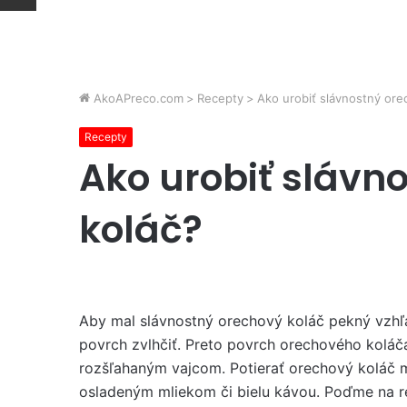
AkoAPreco.com
>
Recepty
>
Ako urobiť slávnostný ore
Recepty
Ako urobiť slávn
koláč?
Aby mal slávnostný orechový koláč pekný vzhľa
povrch zvlhčiť. Preto povrch orechového koláč
rozšľahaným vajcom. Potierať orechový koláč
osladeným mliekom či bielu kávou. Poďme na r