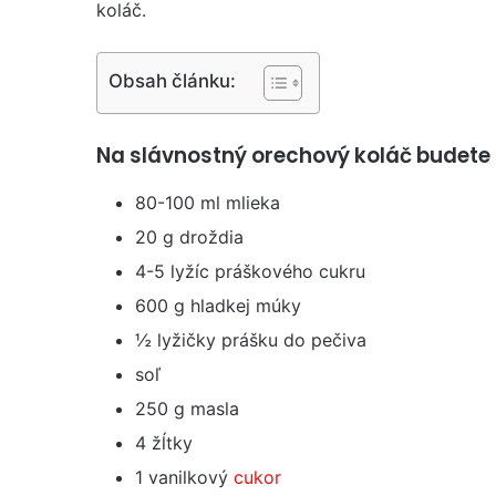
koláč.
Obsah článku:
Na slávnostný orechový koláč budete 
80-100 ml mlieka
20 g droždia
4-5 lyžíc práškového cukru
600 g hladkej múky
½ lyžičky prášku do pečiva
soľ
250 g masla
4 žĺtky
1 vanilkový
cukor