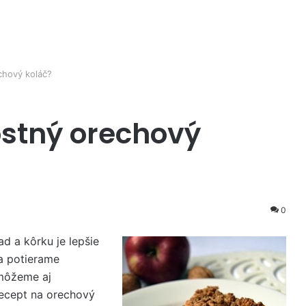
chový koláč?
ostný orechový
0
d a kôrku je lepšie
a potierame
 môžeme aj
ecept na orechový