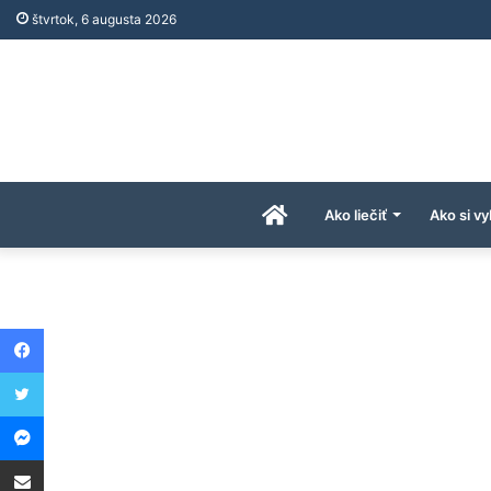
štvrtok, 6 augusta 2026
Úvodná
Ako liečiť
Ako si vy
stránka
Facebook
AkoAPreco.com
Twitter
Messenger
Share via Email