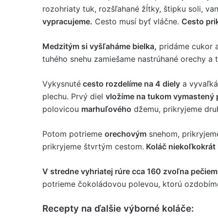
rozohriaty tuk, rozšľahané žĺtky, štipku soli, v
vypracujeme.
Cesto musí byť vláčne.
Cesto pri
Medzitým si vyšľaháme bielka,
pridáme cukor 
tuhého snehu zamiešame nastrúhané orechy a t
Vykysnuté
cesto rozdelíme na 4 diely
a vyvaľká
plechu. Prvý diel
vložíme na tukom vymastený 
polovicou
marhuľového
džemu, prikryjeme dr
Potom potrieme
orechovým
snehom, prikryjeme
prikryjeme štvrtým cestom.
Koláč niekoľkokrát
V stredne vyhriatej rúre cca 160 zvoľna pečie
potrieme čokoládovou polevou, ktorú ozdobím
Recepty na ďalšie výborné koláče: