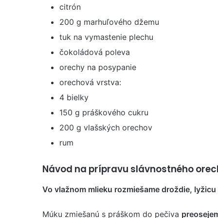
citrón
200 g marhuľového džemu
tuk na vymastenie plechu
čokoládová poleva
orechy na posypanie
orechová vrstva:
4 bielky
150 g práškového cukru
200 g vlašských orechov
rum
Návod na prípravu slávnostného ore
Vo vlažnom mlieku rozmiešame droždie, lyžicu
Múku zmiešanú s práškom do pečiva
preoseje