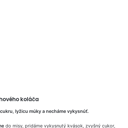
chového koláča
 cukru, lyžicu múky a necháme vykysnúť.
me
do misy, pridáme vykysnutý kvások, zvyšný cukor,