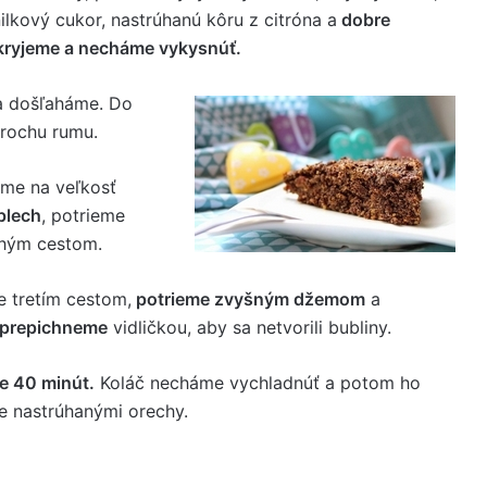
anilkový cukor, nastrúhanú kôru z citróna a
dobre
kryjeme a necháme vykysnúť.
a došľaháme. Do
rochu rumu.
me na veľkosť
plech
, potrieme
uhým cestom.
 tretím cestom,
potrieme zvyšným džemom
a
 prepichneme
vidličkou, aby sa netvorili bubliny.
me 40 minút.
Koláč necháme vychladnúť a potom ho
e nastrúhanými orechy.