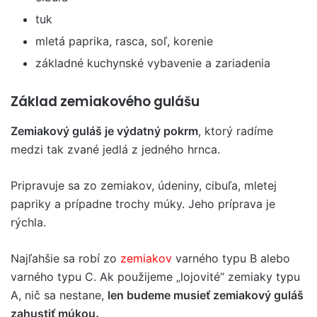
tuk
mletá paprika, rasca, soľ, korenie
základné kuchynské vybavenie a zariadenia
Základ zemiakového gulášu
Zemiakový guláš je výdatný pokrm
, ktorý radíme
medzi tak zvané jedlá z jedného hrnca.
Pripravuje sa zo zemiakov, údeniny, cibuľa, mletej
papriky a prípadne trochy múky. Jeho príprava je
rýchla.
Najľahšie sa robí zo
zemiakov
varného typu B alebo
varného typu C. Ak použijeme „lojovité“ zemiaky typu
A, nič sa nestane,
len budeme musieť zemiakový guláš
.
zahustiť múkou