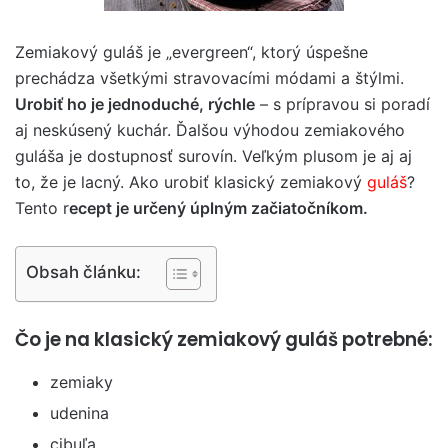
Zemiakový guláš je „evergreen“, ktorý úspešne
prechádza všetkými stravovacími módami a štýlmi.
Urobiť ho je jednoduché, rýchle
– s prípravou si poradí
aj neskúsený kuchár. Ďalšou výhodou zemiakového
guláša je dostupnosť surovín. Veľkým plusom je aj aj
to, že je lacný. Ako urobiť klasický zemiakový
guláš
?
Tento r
ecept je určený úplným začiatočníkom.
Obsah článku:
Čo je na klasický zemiakový guláš potrebné:
zemiaky
udenina
cibuľa