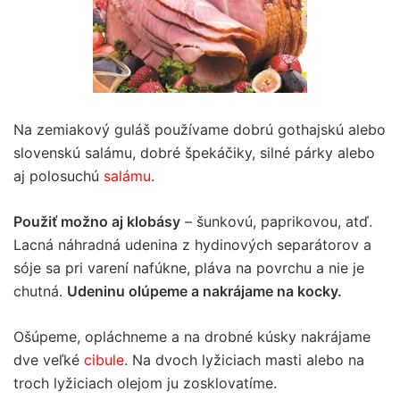
Na zemiakový guláš používame dobrú gothajskú alebo
slovenskú salámu, dobré špekáčiky, silné párky alebo
aj polosuchú
salámu
.
Použiť možno aj klobásy
– šunkovú, paprikovou, atď.
Lacná náhradná udenina z hydinových separátorov a
sóje sa pri varení nafúkne, pláva na povrchu a nie je
chutná.
Udeninu olúpeme a nakrájame na kocky.
Ošúpeme, opláchneme a na drobné kúsky nakrájame
dve veľké
cibule
. Na dvoch lyžiciach masti alebo na
troch lyžiciach olejom ju zosklovatíme.