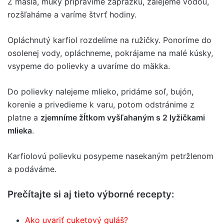
Z masla, múky pripravíme zápražku, zalejeme vodou,
rozšľaháme a varíme štvrť hodiny.
Opláchnutý karfiol rozdelíme na ružičky. Ponoríme do
osolenej vody, opláchneme, pokrájame na malé kúsky,
vsypeme do polievky a uvaríme do mäkka.
Do polievky nalejeme mlieko, pridáme soľ, bujón,
korenie a privedieme k varu, potom odstránime z
platne a
zjemníme žĺtkom vyšľahaným s 2 lyžičkami
mlieka
.
Karfiolovú polievku posypeme nasekaným petržlenom
a podáváme.
Prečítajte si aj tieto výborné recepty:
Ako uvariť cuketový guláš?