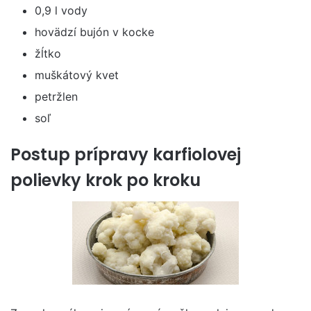
0,9 l vody
hovädzí bujón v kocke
žĺtko
muškátový kvet
petržlen
soľ
Postup prípravy karfiolovej
polievky krok po kroku