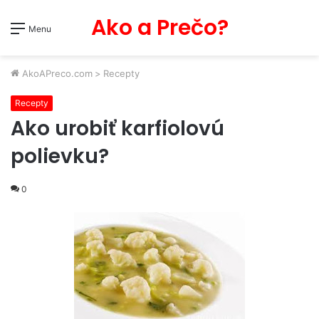
Ako a Prečo?
Menu
AkoAPreco.com
>
Recepty
Recepty
Ako urobiť karfiolovú
polievku?
0