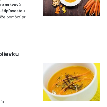
pre mrkvovú
 štipľavosťou
káže pomôcť pri
olievku
lú)