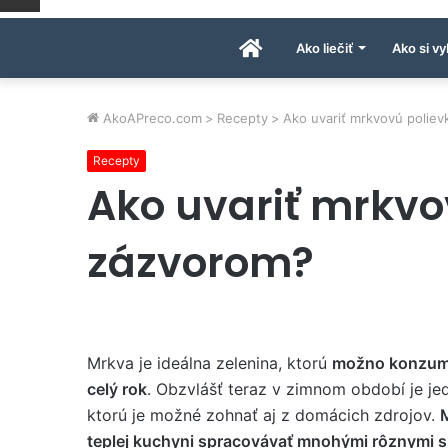
Úvodná
Ako liečiť
Ako si vy
stránka
AkoAPreco.com
>
Recepty
>
Ako uvariť mrkvovú polie
Recepty
AkoAPreco.com
Ako uvariť mrkvo
zázvorom?
Mrkva je ideálna zelenina, ktorú
možno konzumo
celý rok
. Obzvlášť teraz v zimnom období je je
ktorú je možné zohnať aj z domácich zdrojov.
teplej kuchyni spracovávať mnohými rôznymi 