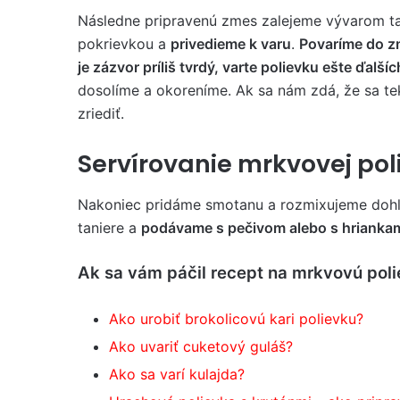
Následne pripravenú zmes zalejeme vývarom tak
pokrievkou a
privedieme k varu
.
Povaríme do zm
je zázvor príliš tvrdý, varte polievku ešte ďalší
dosolíme a okoreníme. Ak sa nám zdá, že sa tek
zriediť.
Servírovanie mrkvovej pol
Nakoniec pridáme smotanu a rozmixujeme dohl
taniere a
podávame s pečivom alebo s hrianka
Ak sa vám páčil recept na mrkvovú polie
Ako urobiť brokolicovú kari polievku?
Ako uvariť cuketový guláš?
Ako sa varí kulajda?