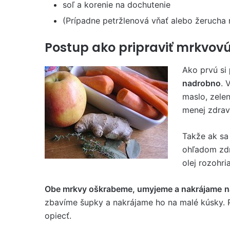
soľ a korenie na dochutenie
(Prípadne petržlenová vňať alebo žerucha
Postup ako pripraviť mrkvovú
Ako prvú si
nadrobno
. 
maslo, zelen
menej zdrav
Takže ak sa
ohľadom zdr
olej rozohri
Obe mrkvy oškrabeme, umyjeme a nakrájame
n
zbavíme šupky a nakrájame ho na malé kúsky. 
opiecť.