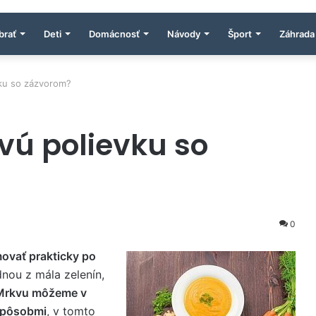
brať
Deti
Domácnosť
Návody
Šport
Záhrada
vku so zázvorom?
vú polievku so
0
vať prakticky po
dnou z mála zelenín,
Mrkvu môžeme v
spôsobmi
, v tomto