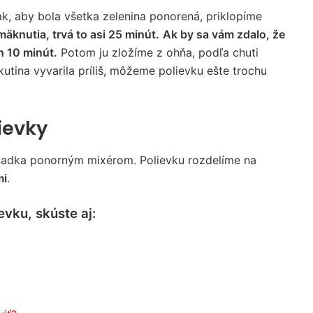
, aby bola všetka zelenina ponorená, priklopíme
äknutia, trvá to asi 25 minút.
Ak by sa vám zdalo, že
ch 10 minút.
Potom ju zložíme z ohňa, podľa chuti
utina vyvarila príliš, môžeme polievku ešte trochu
ievky
adka ponorným mixérom. Polievku rozdelíme na
mi
.
vku, skúste aj: