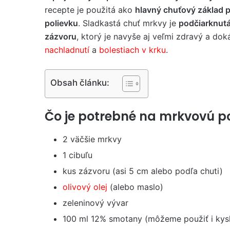
recepte je použitá ako
hlavný chuťový základ 
polievku
. Sladkastá chuť mrkvy je
podčiarknutá
zázvoru
, ktorý je navyše aj veľmi zdravý a do
nachladnutí
a
bolestiach v krku
.
Obsah článku:
Čo je potrebné na mrkvovú p
2 väčšie mrkvy
1 cibuľu
kus zázvoru (asi 5 cm alebo podľa chuti)
olivový olej
(alebo maslo)
zeleninový vývar
100 ml 12% smotany (môžeme použiť i kys