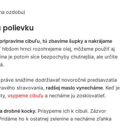
 na ozdobu)
 polievku
pripravíme cibuľu, tú zbavíme šupky a nakrájame
V hlbšom hrnci rozohrejeme olej, môžeme použiť aj
ina je potom síce bezpochyby chutnejšia, ale určite
á.
 práve snažíme dodržiavať novoročné predsavzatia
avého stravovania,
radšej maslo vynecháme
. Keď je
aty,
vsypeme cibuľu
a necháme ju zosklovatieť.
a drobné kocky.
Prisypeme ich k cibuli. Zázvor
Pridáme ho k ostatnej zelenine a necháme zľahka