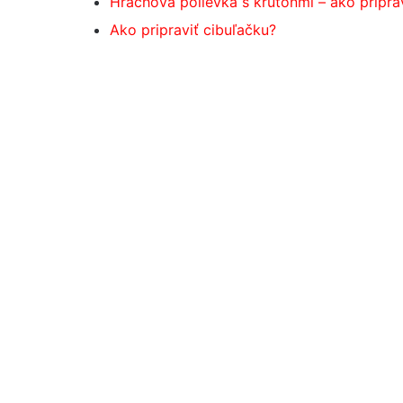
Hrachová polievka s krutónmi – ako pripra
Ako pripraviť cibuľačku?