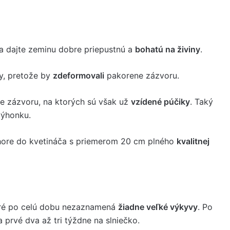
a dajte zeminu dobre priepustnú a
bohatú na živiny
.
ky, pretože by
zdeformovali
pakorene zázvoru.
ne zázvoru, na ktorých sú však už
vzídené púčiky
. Taký
výhonku.
ore do kvetináča s priemerom 20 cm plného
kvalitnej
oré po celú dobu nezaznamená
žiadne veľké výkyvy
. Po
 prvé dva až tri týždne na slniečko.