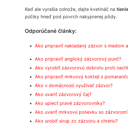
Keď ale vyrašia odnože, dajte kvetináč na
tieni
púčiky hneď pod povrch nakyprenej pôdy.
Odporúčané články:
Ako pripraviť nakladaný zázvor s medom 
Ako pripraviť anglický zázvorový punč?
Ako vyrobiť zázvorovú dobrotu proti nach
Ako pripraviť mrkvový koktejl s pomaran
Ako v domácnosti využívať zázvor?
Ako uvariť zázvorový čaj?
Ako upiecť pravé zázvorovníky?
Ako uvariť mrkvovú polievku so zázvorom
Ako urobiť
sirup zo
zázvoru a chrenu?