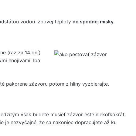
 odstátou vodou izbovej teploty
do spodnej misky.
ne (raz za 14 dní)
mi hnojivami. Iba
uté pakorene zázvoru potom z hliny vyzbierajte.
Medzitým však budete musieť zázvor ešte niekoľkokrát
ie je nezvyčajné, že sa nakoniec dopracujete až ku