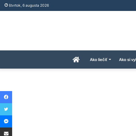
štvrtok, 6 augusta 2026
Úvodná
Ako liečiť
Ako si vy
stránka
Facebook
AkoAPreco.com
Twitter
Messenger
Share via Email