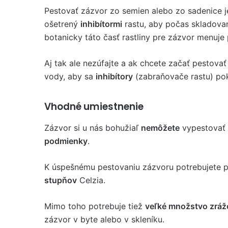
Pestovať zázvor zo semien alebo zo sadenice j
ošetrený
inhibítormi
rastu, aby počas skladova
botanicky táto časť rastliny pre zázvor menuj
Aj tak ale nezúfajte a ak chcete začať pestova
vody, aby sa
inhibítory
(zabraňovače rastu) pok
Vhodné umiestnenie
Zázvor si u nás bohužiaľ
nemôžete
vypestovať 
podmienky
.
K úspešnému pestovaniu zázvoru potrebujete p
stupňov
Celzia.
Mimo toho potrebuje tiež
veľké množstvo zráž
zázvor v byte alebo v skleníku.