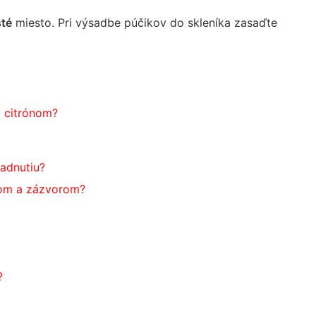
sté
miesto. Pri výsadbe púčikov do skleníka zasaďte
a citrónom?
ladnutiu?
čom a zázvorom?
?