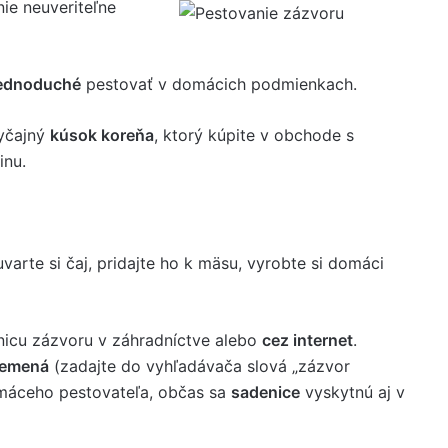
nie neuveriteľne
ednoduché
pestovať v domácich podmienkach.
byčajný
kúsok koreňa
, ktorý kúpite v obchode s
inu.
arte si čaj, pridajte ho k mäsu, vyrobte si domáci
nicu zázvoru v záhradníctve alebo
cez internet
.
emená
(zadajte do vyhľadávača slová „zázvor
omáceho pestovateľa, občas sa
sadenice
vyskytnú aj v