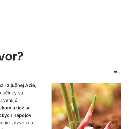
vor?
0
zil
z južnej Ázie
,
o účinky sú
u venujú
iekom a tiež sa
ických nápojov
,
vanie zázvoru tu