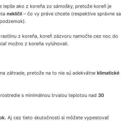
e lepše ako z koreňa zo sámošky, pretože koreň je
nia
neklíčil
– čo vy práve chcete (respektíve správne sa
e podzemok).
ť rastlinu z koreňa, koreň zázvoru namočte cez noc do
iaľ možno z koreňa vylúhovali.
na záhrade, pretože na to nie sú adekvátne
klimatické
rostredie s minimálnou trvalou teplotou nad
30
ok.
Aj cez tieto skutočnosti si môžete vypestovať