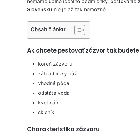
nemáme úplne ideálne podmienky, pestovanie 
Slovensku
nie je až tak nemožné.
Obsah článku:
Ak chcete pestovať zázvor tak budete
koreň zázvoru
záhradnícky nôž
vhodná pôda
odstáta voda
kvetináč
skleník
Charakteristika zázvoru