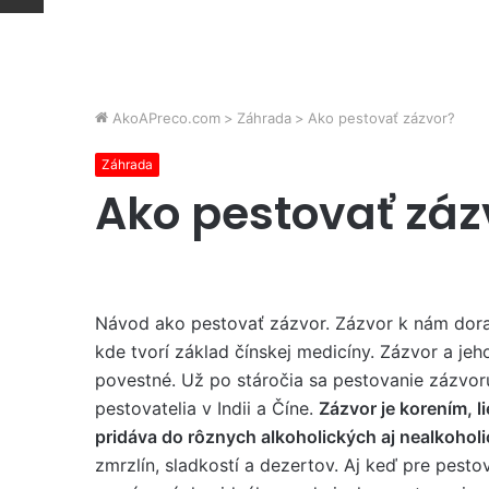
AkoAPreco.com
>
Záhrada
>
Ako pestovať zázvor?
Záhrada
Ako pestovať záz
Návod ako pestovať zázvor. Zázvor k nám dora
kde tvorí základ čínskej medicíny. Zázvor a jeh
povestné. Už po stáročia sa pestovanie zázvor
pestovatelia v Indii a Číne.
Zázvor je korením, l
pridáva do rôznych alkoholických aj nealkohol
zmrzlín, sladkostí a dezertov. Aj keď pre pesto