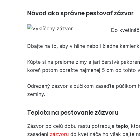
Návod ako správne pestovať zázvor
Do kvetináč
Dbajte na to, aby v hline neboli žiadne kamien
Kúpte si na prelome zimy a jari čerstvé pakore
koreň potom odrežte najmenej 5 cm od tohto 
Odrezaný zázvor s púčikom zasaďte púčikom h
zeminy.
Teplota na pestovanie zázvoru
Zázvor po celú dobu rastu potrebuje
teplo
, kt
zasadení
zázvoru
do kvetináča ho však dajte na