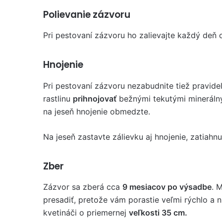
Polievanie zázvoru
Pri pestovaní zázvoru ho zalievajte každý deň
Hnojenie
Pri pestovaní zázvoru nezabudnite tiež pravidel
rastlinu
prihnojovať
bežnými tekutými minerálny
na jeseň hnojenie obmedzte.
Na jeseň zastavte zálievku aj hnojenie, zatiahn
Zber
Zázvor sa zberá cca
9 mesiacov po výsadbe
. 
presadiť, pretože vám porastie veľmi rýchlo a n
kvetináči o priemernej
veľkosti 35 cm.