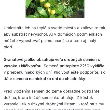
Umiestnite ich na teplé a svetlé miesto a zalievajte tak,
aby substrát nevyschol. Aj v domácich podmienkach
môžete vypestovať palmu ananásu a teda aj malý
plod.
Granátové jablko obsahuje veľa drobných semien s
vysokou klíčivosťou
. Semená
pri teplote 22°C vyklíčia
v priebehu niekoľkých dní. Klíčivosť ešte podporíte, ak
dáte
semená na niekoľko dní do chladničky
.
Pred vložením semien do zeme dôkladne odstráňte
dužinu, ktorá každé semienko obaľuje. Z kôstok
vyrastie krík s úzkymi drobnými listami, ktoré na zimu