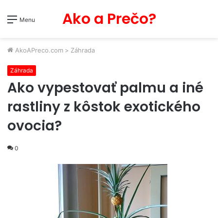
Ako a Prečo?
Menu
AkoAPreco.com
>
Záhrada
Záhrada
Ako vypestovať palmu a iné
rastliny z kôstok exotického
ovocia?
0