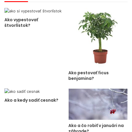
Ako vypestovať
štvorlístok?
Ako pestovať ficus
benjamina?
Ako a kedy sadiť cesnak?
Ako a čo robiť v januári na
záhrade?