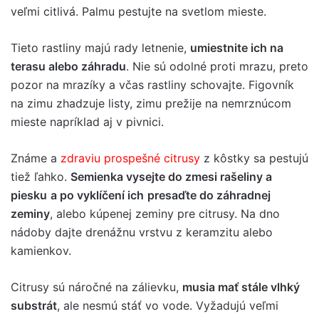
veľmi citlivá. Palmu pestujte na svetlom mieste.
Tieto rastliny majú rady letnenie,
umiestnite ich na
terasu alebo záhradu
. Nie sú odolné proti mrazu, preto
pozor na mrazíky a včas rastliny schovajte. Figovník
na zimu zhadzuje listy, zimu prežije na nemrznúcom
mieste napríklad aj v pivnici.
Známe a
zdraviu prospešné citrusy
z kôstky sa pestujú
tiež ľahko.
Semienka vysejte do zmesi rašeliny a
piesku
a po vyklíčení ich
presaďte do záhradnej
zeminy
, alebo kúpenej zeminy pre citrusy. Na dno
nádoby dajte drenážnu vrstvu z keramzitu alebo
kamienkov.
Citrusy sú náročné na zálievku,
musia mať stále vlhký
substrát
, ale nesmú stáť vo vode. Vyžadujú veľmi