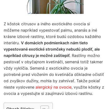
Z kôstok citrusov a iného exotického ovocia si
môžeme napríklad vypestovať palmu, ananás a iné
krásne izbové rastliny, ktoré budú ozdobou každého
interiéru.
V domácich podmienkach nám tieto
vypestované exotické stromčeky nebudú plodiť, ale
napríklad citrusy je možné zaštiepiť
. Rastliny možno
pestovať v obyčajnom kvetináči, semená totiž takmer
vždy vyklíčia. Semená z exotického ovocia je
potrebné pred vložením do kvetináča dôkladne očistiť
od zvyškov dužiny, mohla by zahnívať. Takže pokiaľ
nieste vyslovene
alergický na ovocie
, využite kôstky z
ovocia a vypestujte si zaujímavú izbovú rastlinu.
Obsah článku: