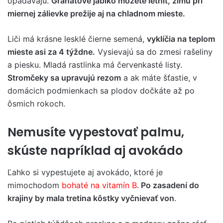
opadávajú.
Granátové jablko môžete letniť, zimu pri
miernej zálievke prežije aj na chladnom mieste.
Liči má krásne lesklé čierne semená,
vyklíčia na teplom
mieste asi za 4 týždne.
Vysievajú sa do zmesi rašeliny
a piesku. Mladá rastlinka má červenkasté listy.
Stromčeky sa upravujú rezom
a ak máte šťastie, v
domácich podmienkach sa plodov dočkáte až po
ôsmich rokoch.
Nemusíte vypestovať palmu,
skúste napríklad aj avokádo
Ľahko si vypestujete aj avokádo, ktoré je
mimochodom
bohaté na vitamín B
.
Po zasadení do
krajiny by mala tretina kôstky vyčnievať von
.