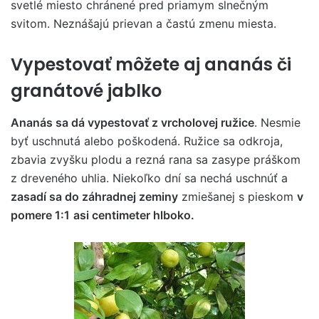
svetlé miesto chránené pred priamym slnečným
svitom. Neznášajú prievan a častú zmenu miesta.
Vypestovať môžete aj ananás či
granátové jablko
Ananás sa dá vypestovať z vrcholovej ružice
. Nesmie
byť uschnutá alebo poškodená. Ružice sa odkroja,
zbavia zvyšku plodu a rezná rana sa zasype práškom
z dreveného uhlia. Niekoľko dní sa nechá uschnúť a
zasadí sa do záhradnej zeminy
zmiešanej s pieskom
v
pomere 1:1
asi centimeter hlboko.