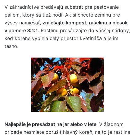
V záhradníctve predávajú substrát pre pestovanie
paliem, ktorý sa tiež hodí. Ak si chcete zeminu pre
výsev namiešať,
zmiešajte kompost, rašelinu a piesok
v pomere 3:1:1.
Rastlinu presádzajte do väčšej nádoby,
keď korene vyplnia celý priestor kvetináča a je im
tesno.
Najlepšie je presádzať na jar alebo v lete
. V žiadnom
prípade nesmiete porušiť hlavný koreň, na to je rastlina