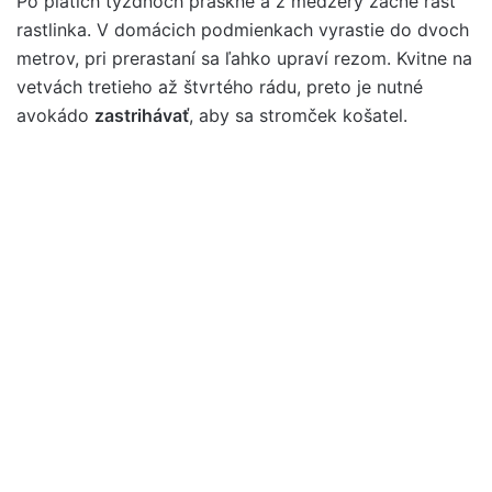
Po piatich týždňoch praskne a z medzery začne rásť
rastlinka. V domácich podmienkach vyrastie do dvoch
metrov, pri prerastaní sa ľahko upraví rezom. Kvitne na
vetvách tretieho až štvrtého rádu, preto je nutné
avokádo
zastrihávať
, aby sa stromček košatel.