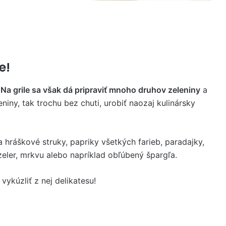
e!
?
Na grile sa však dá pripraviť mnoho druhov zeleniny
a
iny, tak trochu bez chuti, urobiť naozaj kulinársky
 hráškové struky, papriky všetkých farieb, paradajky,
 zeler, mrkvu alebo napríklad obľúbený špargľa.
vykúzliť z nej delikatesu!