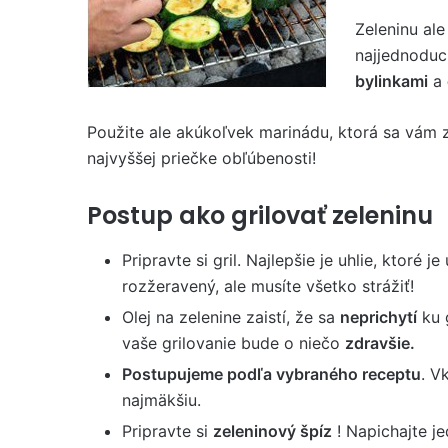
Zeleninu al
najjednoduc
bylinkami
a
Použite ale akúkoľvek marinádu, ktorá sa vám z
najvyššej priečke obľúbenosti!
Postup ako grilovať zeleninu
Pripravte si gril. Najlepšie je uhlie, ktoré j
rozžeravený, ale musíte všetko strážiť!
Olej na zelenine zaistí, že sa
neprichytí
ku 
vaše grilovanie bude o niečo
zdravšie.
Postupujeme podľa vybraného receptu
. V
najmäkšiu.
Pripravte si
zeleninový špíz
! Napichajte j