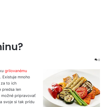
ninu?
0
 ku
grilovanému
d. Existuje mnoho
 za to ich
e predsa len
e možné pripravovať
a svoje si tak prídu