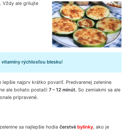
 Vždy ale grilujte
 vitamíny rýchlosťou blesku
!
je lepšie najprv krátko povariť. Predvarenej zelenine
ine ale bohato postačí
7 – 12 minút.
So zemiakmi sa ale
onale pripravené.
 zelenine sa najlepšie hodia
čerstvé
bylinky
, ako je