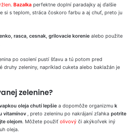
ržlen
.
Bazalka
perfektne doplní paradajky aj ďalšie
e si s teplom, stráca čoskoro farbu a aj chuť, preto ju
enko, rasca, cesnak, grilovacie korenie
alebo použite
.
lenina po osolení pustí šťavu a tú potom pred
 druhy zeleniny, napríklad cuketa alebo baklažán je
anej zelenine?
vapkou oleja chutí lepšie
a dopomôže organizmu
k
u vitamínov
, preto zeleninu po nakrájaní zľahka
potrite
jte olejom
. Môžete použiť
olivový
či akýkoľvek iný
h oleja.