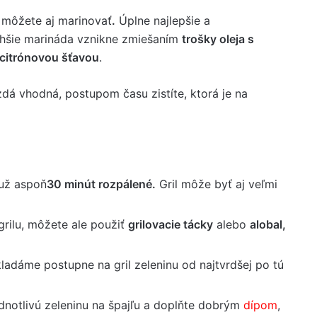
e môžete aj marinovať
.
Úplne najlepšie a
hšie marináda vznikne zmiešaním
trošky oleja s
citrónovou šťavou
.
dá vhodná, postupom času zistíte, ktorá je na
e už aspoň
30 minút rozpálené.
Gril môže byť aj veľmi
grilu, môžete ale použiť
grilovacie tácky
alebo
alobal,
kladáme postupne na gril zeleninu od najtvrdšej po tú
ednotlivú zeleninu na špajľu a doplňte dobrým
dípom
,