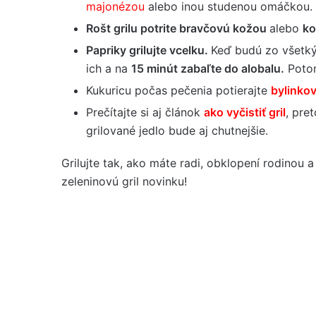
majonézou
alebo inou studenou omáčkou.
Rošt grilu potrite bravčovú kožou
alebo
ko
Papriky grilujte vcelku.
Keď budú zo všetký
ich a na
15 minút zabaľte do alobalu.
Potom
Kukuricu počas pečenia potierajte
bylinko
Prečítajte si aj článok
ako vyčistiť gril
, pre
grilované jedlo bude aj chutnejšie.
Grilujte tak, ako máte radi, obklopení rodinou 
zeleninovú gril novinku!