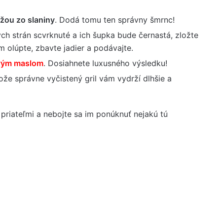
žou zo slaniny
. Dodá tomu ten správny šmrnc!
ch strán scvrknuté a ich šupka bude černastá, zložte
 olúpte, zbavte jadier a podávajte.
vým maslom
. Dosiahnete luxusného výsledku!
tože správne vyčistený gril vám vydrží dlhšie a
a priateľmi a nebojte sa im ponúknuť nejakú tú