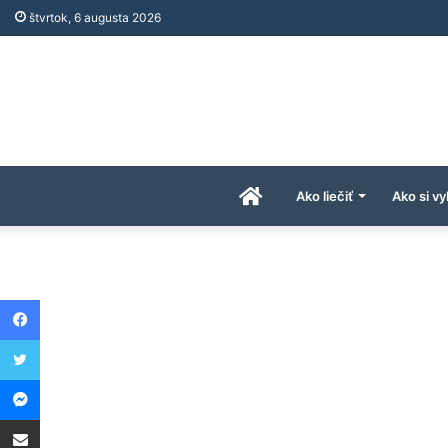
štvrtok, 6 augusta 2026
Úvodná
Ako liečiť
Ako si vy
stránka
Facebook
AkoAPreco.com
Twitter
Messenger
Share via Email