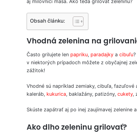
aj milovníci mäsa. Ako teda grilovať zeleninu?
Obsah článku:
Vhodná zelenina na grilovani
Často grilujete len
papriku
,
paradajky
a
cibuľu
v niektorých prípadoch môžete z obyčajnej zelen
zážitok!
Vhodné sú napríklad zemiaky, cibuľa, fazuľové a
kaleráb,
kukurica
, baklažány, patizóny,
cukety
,
Skúste zapátrať aj po inej zaujímavej zelenine a 
Ako dlho zeleninu grilovať?