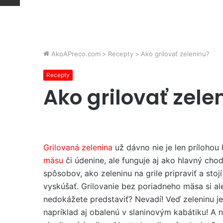
AkoAPreco.com
>
Recepty
>
Ako grilovať zeleninu?
Recepty
Ako grilovať zele
Grilovaná zelenina
už dávno nie je len prílohou
mäsu
či údenine, ale funguje aj ako hlavný cho
spôsobov, ako zeleninu na grile pripraviť a stojí
vyskúšať. Grilovanie bez poriadneho mäsa si al
nedokážete predstaviť? Nevadí! Veď zeleninu j
napríklad aj obalenú v slaninovým kabátiku! A n