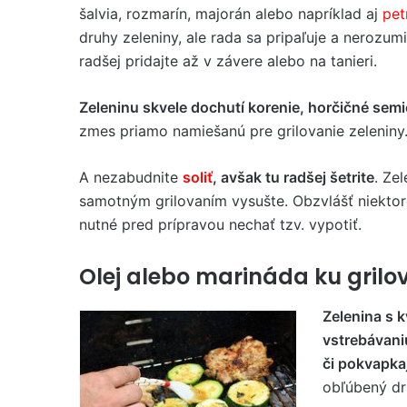
šalvia, rozmarín, majorán alebo napríklad aj
pet
druhy zeleniny, ale rada sa pripaľuje a nerozumi
radšej pridajte až v závere alebo na tanieri.
Zeleninu skvele dochutí korenie, horčičné semi
zmes priamo namiešanú pre grilovanie zeleniny
A nezabudnite
soliť
, avšak tu radšej šetrite
. Ze
samotným grilovaním vysušte. Obzvlášť niektoré
nutné pred prípravou nechať tzv. vypotiť.
Olej alebo marináda ku grilov
Zelenina s k
vstrebávani
či pokvapka
obľúbený dru