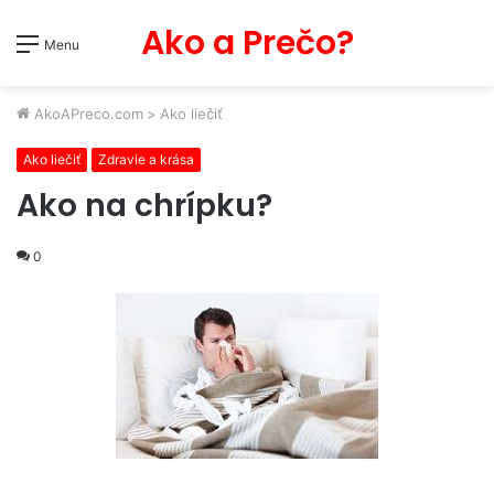
Ako a Prečo?
Menu
AkoAPreco.com
>
Ako liečiť
Ako liečiť
Zdravie a krása
Ako na chrípku?
0