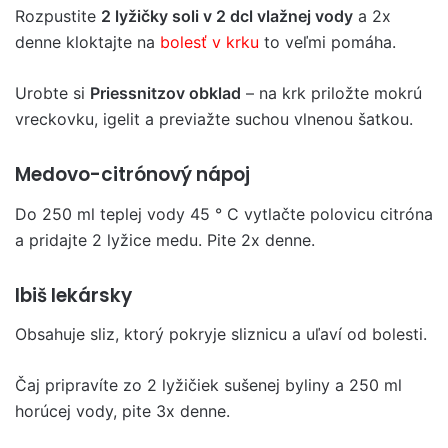
Rozpustite
2 lyžičky soli v 2 dcl vlažnej vody
a 2x
denne kloktajte na
bolesť v krku
to veľmi pomáha.
Urobte si
Priessnitzov obklad
– na krk priložte mokrú
vreckovku, igelit a previažte suchou vlnenou šatkou.
Medovo-citrónový nápoj
Do 250 ml teplej vody 45 ° C vytlačte polovicu citróna
a pridajte 2 lyžice medu. Pite 2x denne.
Ibiš lekársky
Obsahuje sliz, ktorý pokryje sliznicu a uľaví od bolesti.
Čaj pripravíte zo 2 lyžičiek sušenej byliny a 250 ml
horúcej vody, pite 3x denne.