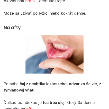
Ak vás bolí
hrdlo
– ocot kloktajte.
Môže sa užívať po lyžici niekoľkokrát denne.
Na afty
Pomáha
čaj z nechtíka lekárskeho, odvar zo šalvie, z
tymianovej vňati.
Ďalšou pomôckou je
tea tree olej
, ktorý 3x denne
kvapnite na
afty
.