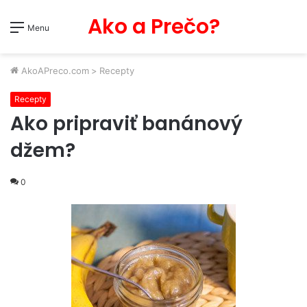
Ako a Prečo?
Menu
AkoAPreco.com
>
Recepty
Recepty
Ako pripraviť banánový
džem?
0