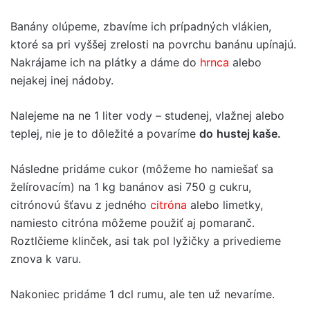
Banány olúpeme, zbavíme ich prípadných vlákien,
ktoré sa pri vyššej zrelosti na povrchu banánu upínajú.
Nakrájame ich na plátky a dáme do
hrnca
alebo
nejakej inej nádoby.
Nalejeme na ne 1 liter vody – studenej, vlažnej alebo
teplej, nie je to dôležité a povaríme
do
hustej kaše.
Následne pridáme cukor (môžeme ho namiešať sa
želírovacím) na 1 kg banánov asi 750 g cukru,
citrónovú šťavu z jedného
citróna
alebo limetky,
namiesto citróna môžeme použiť aj pomaranč.
Roztlčieme klinček, asi tak pol lyžičky a privedieme
znova k varu.
Nakoniec pridáme 1 dcl rumu, ale ten už nevaríme.