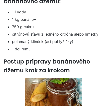
banánovho džemu:
1 l vody
1 kg banánov
750 g cukru
citrónovú šťavu z jedného citróna alebo limetky
polámaný klinček (asi pol lyžičky)
1 dcl rumu
Postup prípravy banánového
džemu krok za krokom