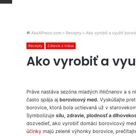
AkoAPreco.com
>
Recepty
>
Ako vyrobiť a využiť boro
Recepty
Zdravie a krása
Ako vyrobiť a vy
Práve nastáva sezóna mladých ihličnanov a s 
často spája aj
borovicový med.
Vyskúšajte pret
borovice, ktorá bola uctievaná už v staroveko
Symbolizuje
silu, zdravie, plodnosť a dlhoveko
dozvedieť, ako vyrobiť domáci borovicový med
účinky
majú zelené výhonky borovice, prečítajte