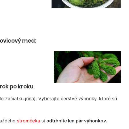
orovicový med:
rok po kroku
o začiatku júna). Vyberajte čerstvé výhonky, ktoré sú
 každého
stromčeka
si
odtrhnite len pár výhonkov.