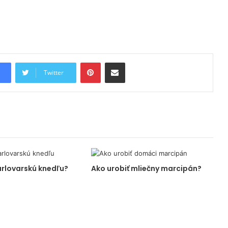
Pinterest
Share via Email
Twitter
arlovarskú knedľu?
Ako urobiť mliečny marcipán?