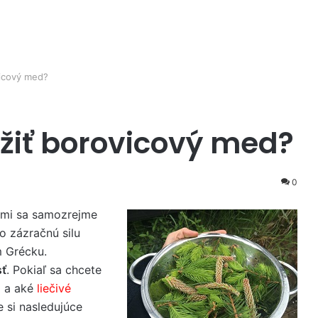
vicový med?
užiť borovicový med?
0
nimi sa samozrejme
o zázračnú silu
m Grécku.
sť
. Pokiaľ sa chcete
 a aké
liečivé
 si nasledujúce