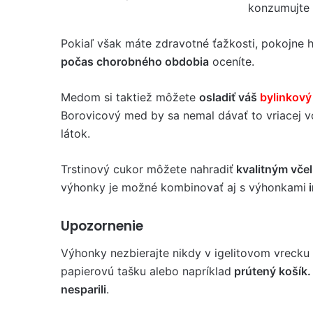
konzumujte 
Pokiaľ však máte zdravotné ťažkosti, pokojne h
počas chorobného obdobia
oceníte.
Medom si taktiež môžete
osladiť váš
bylinkový
Borovicový med by sa nemal dávať to vriacej vod
látok.
Trstinový cukor môžete nahradiť
kvalitným vče
výhonky je možné kombinovať aj s výhonkami
i
Upozornenie
Výhonky nezbierajte nikdy v igelitovom vrecku
papierovú tašku alebo napríklad
prútený košík.
nesparili
.