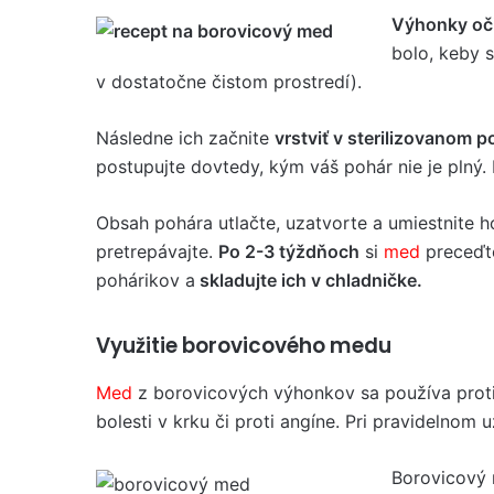
Výhonky oči
bolo, keby s
v dostatočne čistom prostredí).
Následne ich začnite
vrstviť v sterilizovanom p
postupujte dovtedy, kým váš pohár nie je plný.
Obsah pohára utlačte, uzatvorte a umiestnite 
pretrepávajte.
Po 2-3 týždňoch
si
med
preceďte
pohárikov a
skladujte ich v chladničke.
Využitie borovicového medu
Med
z borovicových výhonkov sa používa proti n
bolesti v krku či proti angíne. Pri pravidelnom 
Borovicový