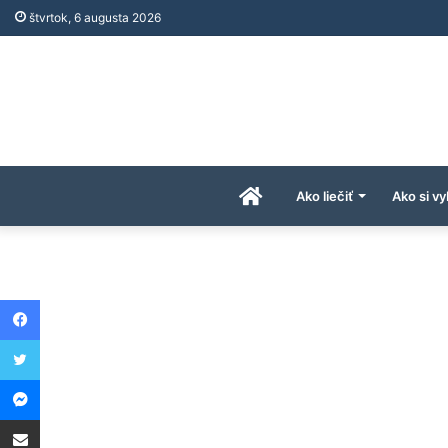
štvrtok, 6 augusta 2026
Úvodná
Ako liečiť
Ako si vy
stránka
Facebook
AkoAPreco.com
Twitter
Messenger
Share via Email