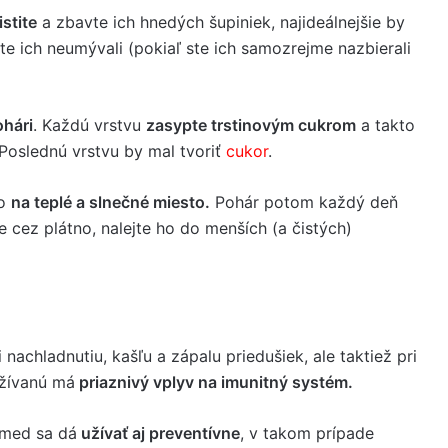
stite
a zbavte ich hnedých šupiniek, najideálnejšie by
te ich neumývali (pokiaľ ste ich samozrejme nazbierali
ohári
. Každú vrstvu
zasypte trstinovým cukrom
a takto
 Poslednú vrstvu by mal tvoriť
cukor
.
ho
na teplé a slnečné miesto.
Pohár potom každý deň
 cez plátno, nalejte ho do menších (a čistých)
achladnutiu, kašľu a zápalu priedušiek, ale taktiež pri
užívanú má
priaznivý vplyv na imunitný systém.
 med sa dá
užívať aj preventívne
, v takom prípade