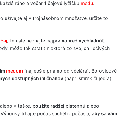
každé ráno a večer 1 čajovú lyžičku
medu
.
o užívajte aj v trojnásobnom množstve, určite to
 čaj
,
ten ale nechajte najprv
vopred vychladnúť.
y, môže tak stratiť niektoré zo svojich liečivých
lím
medom
(najlepšie priamo od včelára). Borovicové
ných dostupných ihličnanov
(napr. smrek či jedľa).
 alebo v taške,
použite radšej plátennú
alebo
Výhonky trhajte počas suchého počasia,
aby sa vám