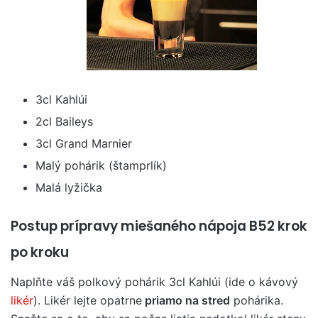
3cl Kahlúi
2cl Baileys
3cl Grand Marnier
Malý pohárik (štamprlík)
Malá lyžička
Postup prípravy miešaného nápoja B52 krok
po kroku
Naplňte váš polkový pohárik 3cl Kahlúi (ide o kávový
likér
). Likér lejte opatrne
priamo na stred
pohárika.