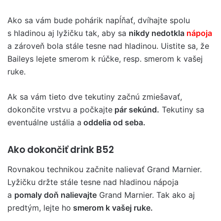
Ako sa vám bude pohárik napĺňať, dvíhajte spolu
s hladinou aj lyžičku tak, aby sa
nikdy nedotkla
nápoja
a zároveň bola stále tesne nad hladinou. Uistite sa, že
Baileys lejete smerom k rúčke, resp. smerom k vašej
ruke.
Ak sa vám tieto dve tekutiny začnú zmiešavať,
dokončite vrstvu a počkajte
pár sekúnd.
Tekutiny sa
eventuálne ustália a
oddelia od seba.
Ako dokončiť drink B52
Rovnakou technikou začnite nalievať Grand Marnier.
Lyžičku držte stále tesne nad hladinou nápoja
a
pomaly doň nalievajte
Grand Marnier. Tak ako aj
predtým, lejte ho
smerom k vašej ruke.