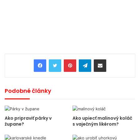
Pinterest
Telegram
Share via Email
Podobné články
Ako pripraviť párky v
Ako upiecť malinový koláč
župane?
s vaječným likérom?