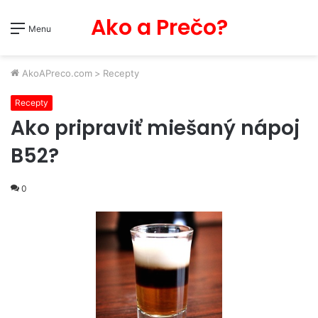
Ako a Prečo?
Menu
AkoAPreco.com
>
Recepty
Recepty
Ako pripraviť miešaný nápoj
B52?
0