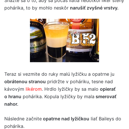
Snažte sa o to, aby sa počas liatia nedotkol likér steny
pohárika, to by mohlo neskôr
narušiť zvyšné vrstvy.
Teraz si vezmite do ruky malú lyžičku a opatrne ju
obrátenou stranou
pridržte v poháriku, tesne nad
kávovým
likérom
. Hrdlo lyžičky by sa malo
opierať
o hranu
pohárika. Kopula lyžičky by mala
smerovať
nahor.
Následne začnite
opatrne nad lyžičkou
liať Baileys do
pohárika.