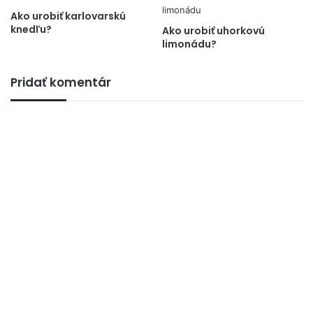
Ako urobiť karlovarskú
knedľu?
Ako urobiť uhorkovú
limonádu?
Pridať komentár