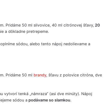
m. Pridáme 50 ml slivovice, 40 ml citrónovej šťavy,
20
nie a dôkladne pretrepeme.
Doplníme sódou, alebo tento nápoj nedolievame a
dom. Pridáme 50 ml
brandy
, šťavu z polovice citróna, dve
u vytvorí tenká „námraza“ (asi dve minúty). Nápoj
lejeme sódou a
podávame so slamkou
.