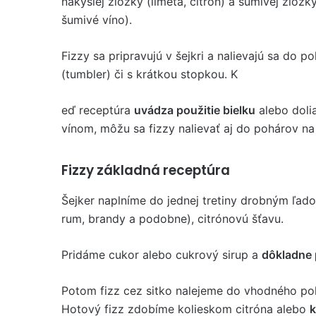
nakyslej zložky (limeta, citrón) a šumivej zložk
šumivé víno).
Fizzy sa pripravujú v šejkri a nalievajú sa do 
(tumbler) či s krátkou stopkou. K
eď receptúra ​​
uvádza použitie bielku
alebo doli
vínom, môžu sa fizzy nalievať aj do pohárov na
Fizzy základná receptúra
Šejker naplníme do jednej tretiny drobným ľado
rum, brandy a podobne), citrónovú šťavu.
Pridáme cukor alebo cukrový sirup a
dôkladne
Potom fizz cez sitko nalejeme do vhodného poh
Hotový fizz zdobíme kolieskom citróna alebo
k