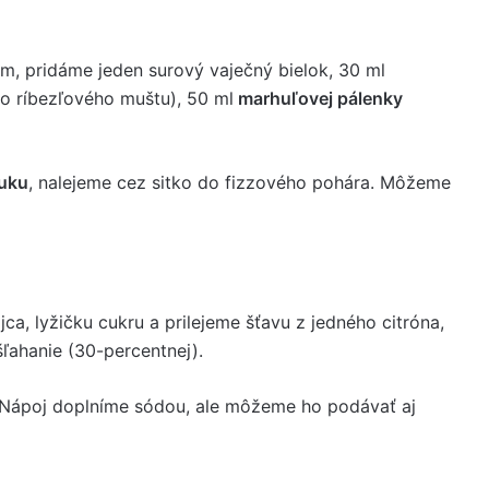
m, pridáme jeden surový vaječný bielok, 30 ml
bo ríbezľového muštu), 50 ml
marhuľovej pálenky
ruku
, nalejeme cez sitko do fizzového pohára. Môžeme
ca, lyžičku cukru a prilejeme šťavu z jedného citróna,
ľahanie (30-percentnej).
 Nápoj doplníme sódou, ale môžeme ho podávať aj