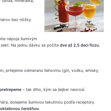
y (sóda, minerálka,
pohárov bez nôžky
atie nápoja šumivým
 sekt. Na jednu dávku sa počíta
dve až 2,5 deci fizzu.
m, prilejeme odmeranú liehovinu (gin, vodku, whisky,
 pretrepeme
– tak dlho, kým sa šejker neorosí.
ára, dolejeme šumivou tekutinou podľa receptúry.
oktailovou čerešňou
.