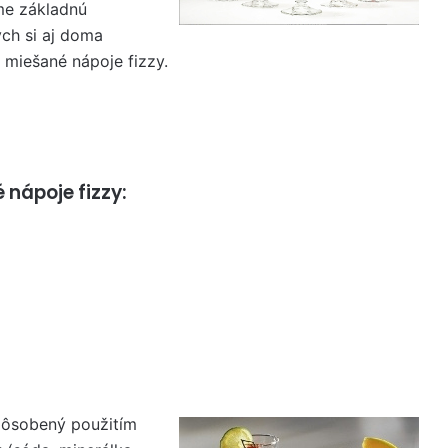
ame základnú
ých si aj doma
miešané nápoje fizzy.
 nápoje fizzy:
spôsobený použitím