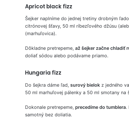
Apricot black fizz
Šejker naplníme do jednej tretiny drobným ľado
citrónovej šťavy, 50 ml ríbezľového džúsu (ale
(marhuľovica).
Dôkladne pretrepeme,
až šejker začne chladiť 
doliať sódou alebo podávame priamo.
Hungaria fizz
Do šejkra dáme ľad,
surový bielok
z jedného vaj
50 ml marhuľovej pálenky a 50 ml smotany na š
Dokonale pretrepeme,
precedíme do tumblera
.
samotný bez doliatia.