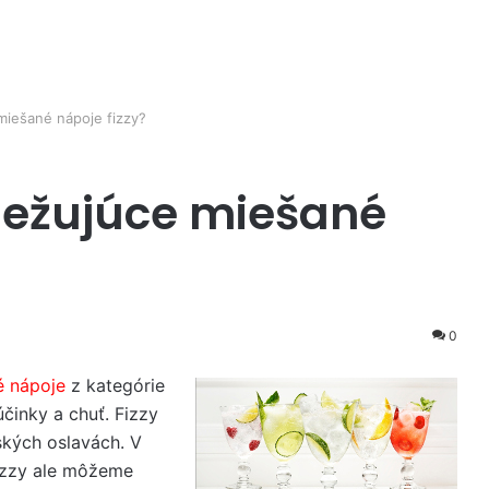
 miešané nápoje fizzy?
viežujúce miešané
0
é nápoje
z kategórie
činky a chuť. Fizzy
ských oslavách. V
Fizzy ale môžeme