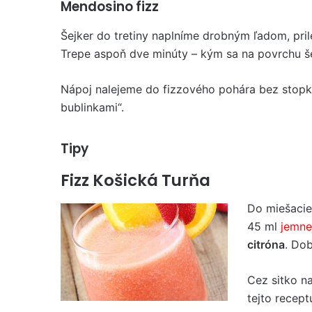
Mendosino fizz
Šejker do tretiny naplníme drobným ľadom, pri
Trepe aspoň dve minúty – kým sa na povrchu še
Nápoj nalejeme do fizzového pohára bez stopk
bublinkami“.
Tipy
Fizz Košická Turňa
Do miešacie
45 ml
jemne
citróna
. Do
Cez sitko n
tejto recept