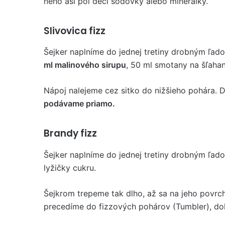
neho asi pol deci sódovky alebo minerálky.
Slivovica fizz
Šejker naplníme do jednej tretiny drobným ľado
ml malinového sirupu
, 50 ml smotany na šľaha
Nápoj nalejeme cez sitko do nižšieho pohára. 
podávame priamo.
Brandy fizz
Šejker naplníme do jednej tretiny drobným ľa
lyžičky cukru.
Šejkrom trepeme tak dlho, až sa na jeho povrch
precedíme do fizzových pohárov (Tumbler), do