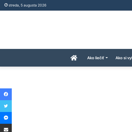
streda, 5 augusta 2026
Úvodná
Ako liečiť
Ako si vy
stránka
Facebook
AkoAPreco.com
Twitter
Messenger
Share via Email