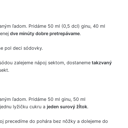
aným ľadom. Pridáme 50 ml (0,5 dcl) ginu, 40 ml
enej
dve minúty dobre pretrepávame
.
me pol deci sódovky.
 sódou zalejeme nápoj sektom, dostaneme
takzvaný
sekt.
kaným ľadom. Pridáme 50 ml ginu, 50 ml
jednu lyžičku cukru a
jeden surový žĺtok
.
oj precedíme do pohára bez nôžky a dolejeme do