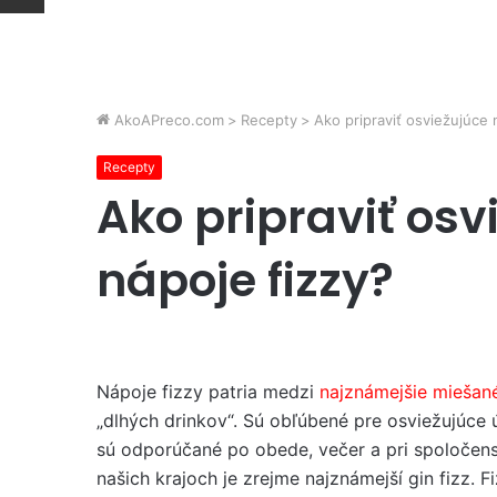
AkoAPreco.com
>
Recepty
>
Ako pripraviť osviežujúce
Recepty
Ako pripraviť os
nápoje fizzy?
Nápoje fizzy patria medzi
najznámejšie miešan
„dlhých drinkov“. Sú obľúbené pre osviežujúce ú
sú odporúčané po obede, večer a pri spoločen
našich krajoch je zrejme najznámejší gin fizz. 