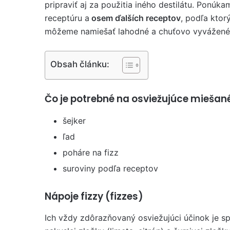
pripraviť aj za použitia iného destilátu. Ponúk
receptúru a
osem ďalších receptov
, podľa ktor
môžeme namiešať lahodné a chuťovo vyvážené 
Obsah článku:
Čo je potrebné na osviežujúce miešané
šejker
ľad
poháre na fizz
suroviny podľa receptov
Nápoje fizzy (fizzes)
Ich vždy zdôrazňovaný osviežujúci účinok je 