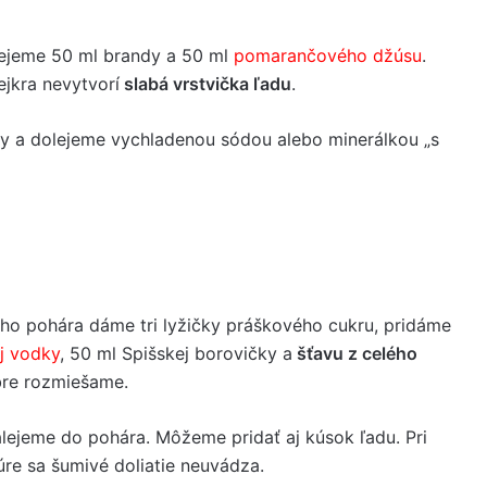
lejeme 50 ml brandy a 50 ml
pomarančového džúsu
.
jkra nevytvorí
slabá vrstvička ľadu
.
y a dolejeme vychladenou sódou alebo minerálkou „s
ho pohára dáme tri lyžičky práškového cukru, pridáme
j vodky
, 50 ml Spišskej borovičky a
šťavu z celého
bre rozmiešame.
alejeme do pohára. Môžeme pridať aj kúsok ľadu. Pri
úre sa šumivé doliatie neuvádza.