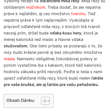
Výborný recept na
odľahčené míša rezy
. Míša rezy sú
obľúbeným
múčnikom
. Treba dodať, že ale nepatria
práve k najľahším, aj cez množstvo
tvarohu.
Tiež
nepatria práve k tým najlacnejším. Vyskúšajte si
pripraviť odľahčené míša rezy, v ktorých hrá tvaroh
naozaj prím, držať bude
vďaka kusu hery
, ktorá je
menej kalorická než maslo a hlavne vďaka
stužovačom
. Obe tieto prísady sa postarajú o to, že
rezy budú krásne pevné aj bez obvyklého množstva
masla
. Namiesto obligátnej čokoládovej polevy si
potom vystačíme iba s kakaom, ktoré tiež kalorickú
hodnotu zákusku príliš nezvýši. Poďte si teda s nami
upiecť odľahčené míša rezy, ktoré budú nielen
ľahšie
pre vaše brušká, ale aj ľahšie pre vašu peňaženku.
Obsah článku: