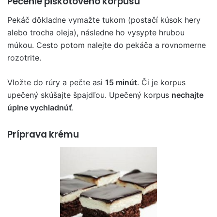
Pečenie piškótového korpusu
Pekáč dôkladne vymažte tukom (postačí kúsok hery
alebo trocha oleja), následne ho vysypte hrubou
múkou. Cesto potom nalejte do pekáča a rovnomerne
rozotrite.
Vložte do rúry a pečte asi
15 minút
. Či je korpus
upečený skúšajte špajdľou. Upečený korpus
nechajte
úplne vychladnúť
.
Príprava krému