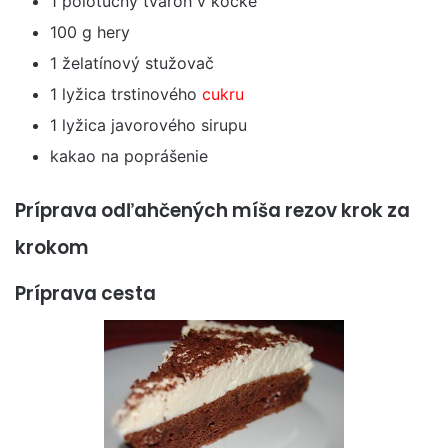
1 polotučný tvaroh v kocke
100 g hery
1 želatínový stužovač
1 lyžica trstinového
cukru
1 lyžica javorového sirupu
kakao na poprášenie
Príprava odľahčených míša rezov krok za
krokom
Príprava cesta