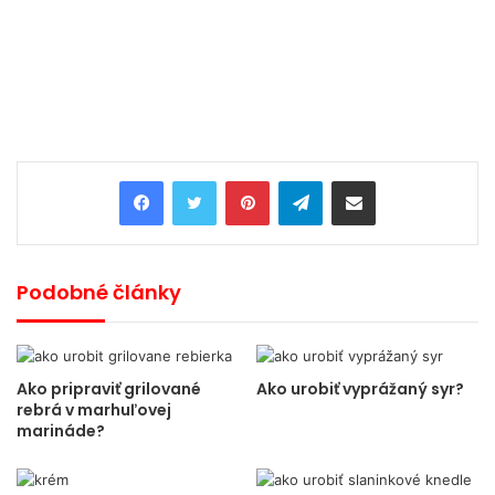
Pinterest
Telegram
Share via Email
Podobné články
Ako pripraviť grilované
Ako urobiť vyprážaný syr?
rebrá v marhuľovej
marináde?