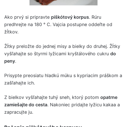
Ako prvý si pripravte
piškótový korpus
. Rúru
predhrejte na 180 ° C. Vajcia postupne oddeľte od
žĺtkov.
Žĺtky preložte do jednej misy a bielky do druhej. Žĺtky
vyšľahajte so štyrmi lyžicami kryštálového cukru
do
peny
.
Prisypte preosiatu hladkú múku s kypriacim práškom a
zašľahajte ich.
Z bielkov vyšľahajte tuhý sneh, ktorý potom
opatrne
zamiešajte do cesta
. Nakoniec pridajte lyžicu kakaa a
zapracujte ju.