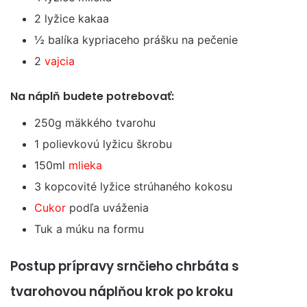
2 lyžice kakaa
½ balíka kypriaceho prášku na pečenie
2
vajcia
Na náplň budete potrebovať:
250g mäkkého tvarohu
1 polievkovú lyžicu škrobu
150ml
mlieka
3 kopcovité lyžice strúhaného kokosu
Cukor
podľa uváženia
Tuk a múku na formu
Postup prípravy srnčieho chrbáta s
tvarohovou náplňou krok po kroku