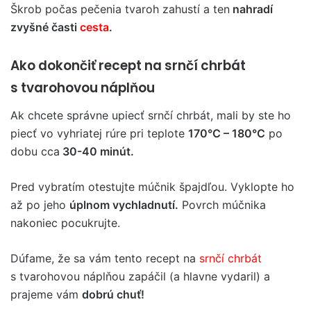
Škrob počas pečenia tvaroh zahustí a ten
nahradí
zvyšné časti
cesta
.
Ako dokončiť recept na srnčí chrbát
s tvarohovou náplňou
Ak chcete správne upiecť srnčí chrbát, mali by ste ho
piecť vo vyhriatej rúre pri teplote
170°C – 180°C
po
dobu cca
30-40 minút.
Pred vybratím otestujte múčnik špajdľou. Vyklopte ho
až po jeho
úplnom vychladnutí.
Povrch múčnika
nakoniec pocukrujte.
Dúfame, že sa vám tento recept na
srnčí chrbát
s tvarohovou náplňou zapáčil (a hlavne vydaril) a
prajeme vám
dobrú chuť!