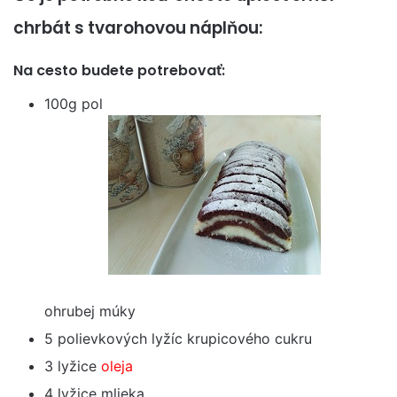
chrbát s tvarohovou náplňou:
Na cesto budete potrebovať:
100g pol
ohrubej múky
5 polievkových lyžíc krupicového cukru
3 lyžice
oleja
4 lyžice mlieka