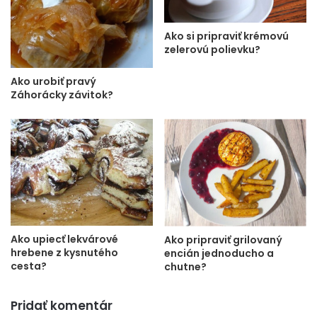
Ako si pripraviť krémovú
zelerovú polievku?
Ako urobiť pravý
Záhorácky závitok?
Ako upiecť lekvárové
Ako pripraviť grilovaný
hrebene z kysnutého
encián jednoducho a
cesta?
chutne?
Pridať komentár