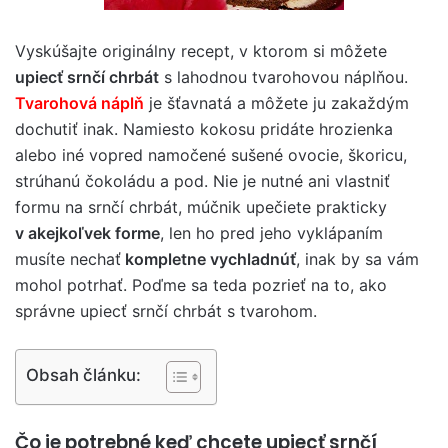
Vyskúšajte originálny recept, v ktorom si môžete
upiecť srnčí chrbát
s lahodnou tvarohovou náplňou.
Tvarohová náplň
je šťavnatá a môžete ju zakaždým
dochutiť inak. Namiesto kokosu pridáte hrozienka
alebo iné vopred namočené sušené ovocie, škoricu,
strúhanú čokoládu a pod. Nie je nutné ani vlastniť
formu na srnčí chrbát, múčnik upečiete prakticky
v akejkoľvek forme
, len ho pred jeho vyklápaním
musíte nechať
kompletne vychladnúť
, inak by sa vám
mohol potrhať. Poďme sa teda pozrieť na to, ako
správne upiecť srnčí chrbát s tvarohom.
Obsah článku:
Čo je potrebné keď chcete upiecť srnčí