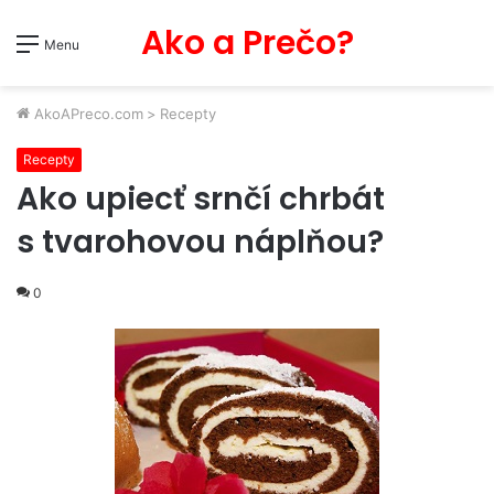
Ako a Prečo?
Menu
AkoAPreco.com
>
Recepty
Recepty
Ako upiecť srnčí chrbát
s tvarohovou náplňou?
0