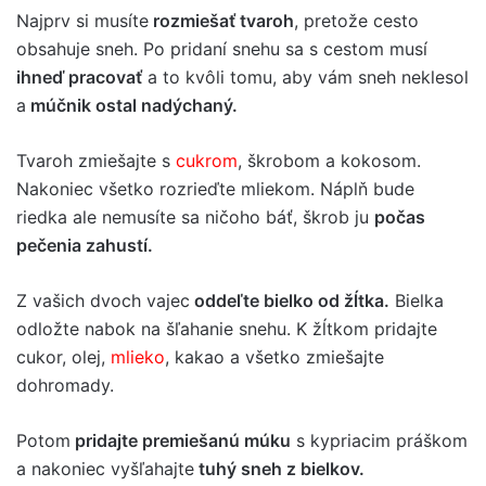
Najprv si musíte
rozmiešať tvaroh
, pretože cesto
obsahuje sneh. Po pridaní snehu sa s cestom musí
ihneď pracovať
a to kvôli tomu, aby vám sneh neklesol
a
múčnik ostal nadýchaný.
Tvaroh zmiešajte s
cukrom
, škrobom a kokosom.
Nakoniec všetko rozrieďte mliekom. Náplň bude
riedka ale nemusíte sa ničoho báť, škrob ju
počas
pečenia zahustí.
Z vašich dvoch vajec
oddeľte bielko od žĺtka.
Bielka
odložte nabok na šľahanie snehu. K žĺtkom pridajte
cukor, olej,
mlieko
, kakao a všetko zmiešajte
dohromady.
Potom
pridajte premiešanú múku
s kypriacim práškom
a nakoniec vyšľahajte
tuhý sneh z bielkov.