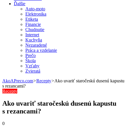
Ďalšie
Auto-moto
Elektronika
Etiketa
Financie
Chudnutie
Internet
Kuchyňa
Nezaradené
Práca a vzdelanie
Prečo
Škola
Vzťahy
Zvieratá
AkoAPreco.com
>
Recepty
>
Ako uvariť staročeskú dusenú kapustu
s rezancami?
Recepty
Ako uvariť staročeskú dusenú kapustu
s rezancami?
0