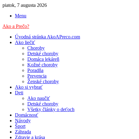
piatok, 7 augusta 2026
Menu
Ako a Prečo?
Úvodná stránka AkoAPreco.com
Ako liečiť
Choroby
Detské choroby
Domáca lekáreň
Kožné choroby
Poradňa
Prevencia
Ženské choroby
Ako si vybrať
Deti
Ako naučiť
Detské choroby
Všetky články o deťoch
Domácnosť
Návody
Šport
Záhrada
Zdravie a krása