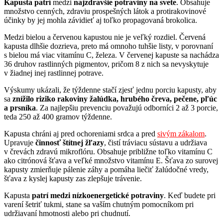
Kapusta patrí
medzi
najzdravšie potraviny na svete
. Obsahuje
množstvo cenných, zdraviu prospešných látok a protirakovinové
účinky by jej mohla závidieť aj toľko propagovaná brokolica.
Medzi bielou a červenou kapustou nie je veľký rozdiel. Červená
kapusta dlhšie dozrieva, preto má omnoho tuhšie listy, v porovnaní
s bielou má viac vitamínu C, železa. V červenej kapuste sa nachádza
36 druhov rastlinných pigmentov, pričom 8 z nich sa nevyskytuje
v žiadnej inej rastlinnej potrave.
Výskumy ukázali, že týždenne stačí zjesť jednu porciu kapusty, aby
sa
znížilo riziko rakoviny žalúdka, hrubého čreva, pečene, pľúc
a prsníka
. Za najlepšiu prevenciu považujú odborníci 2 až 3 porcie,
teda 250 až 400 gramov týždenne.
Kapusta chráni aj pred ochoreniami srdca a pred
sivým zákalom
.
Upravuje
činnosť štítnej žľazy
, čistí tráviacu sústavu a udržiava
v črevách zdravú mikroflóru. Obsahuje približne toľko vitamínu C
ako citrónová šťava a veľké množstvo vitamínu E. Šťava zo surovej
kapusty zmierňuje pálenie záhy a pomáha liečiť žalúdočné vredy,
šťava z kyslej kapusty zas zlepšuje trávenie.
Kapusta
patrí medzi nízkoenergetické potraviny
. Keď budete pri
varení šetriť tukmi, stane sa vaším chutným pomocníkom pri
udržiavaní hmotnosti alebo pri chudnutí.