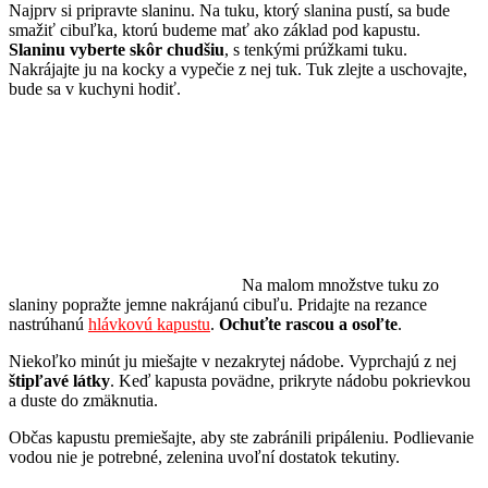
Najprv si pripravte slaninu. Na tuku, ktorý slanina pustí, sa bude
smažiť cibuľka, ktorú budeme mať ako základ pod kapustu.
Slaninu vyberte skôr chudšiu
, s tenkými prúžkami tuku.
Nakrájajte ju na kocky a vypečie z nej tuk. Tuk zlejte a uschovajte,
bude sa v kuchyni hodiť.
Na malom množstve tuku zo
slaniny popražte jemne nakrájanú cibuľu. Pridajte na rezance
nastrúhanú
hlávkovú kapustu
.
Ochuťte rascou a
osoľte
.
Niekoľko minút ju miešajte v nezakrytej nádobe. Vyprchajú z nej
štipľavé látky
. Keď kapusta povädne, prikryte nádobu pokrievkou
a duste do zmäknutia.
Občas kapustu premiešajte, aby ste zabránili pripáleniu. Podlievanie
vodou nie je potrebné, zelenina uvoľní dostatok tekutiny.