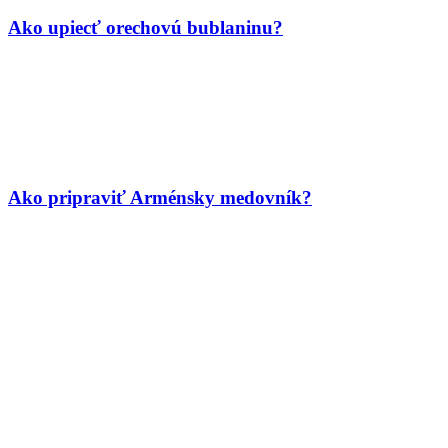
Ako upiecť orechovú bublaninu?
Ako pripraviť Arménsky medovník?