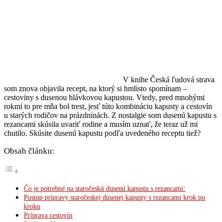
V knihe Česká ľudová strava
som znova objavila recept, na ktorý si hmlisto spomínam –
cestoviny s dusenou hlávkovou kapustou. Vtedy, pred mnohými
rokmi to pre mňa bol trest, jesť túto kombináciu kapusty a cestovín
u starých rodičov na prázdninách. Z nostalgie som dusenú kapustu s
rezancami skúsila uvariť rodine a musím uznať, že teraz už mi
chutilo. Skúsite dusenú kapustu podľa uvedeného receptu tiež?
Obsah článku:
Čo je potrebné na staročeskú dusenú kapustu s rezancami:
Postup prípravy staročeskej dusenej kapusty s rezancami krok po
kroku
Príprava cestovín