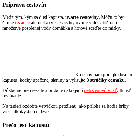
Príprava cestovín
Medzitým, kým sa dusí kapusta,
uvarte cestoviny
. Môžu to byť
široké
rezance
alebo fľaky. Cestoviny uvarte v dostatočnom
množstve posolenej vody domäkka a hotové sceďte do misky.
K cestovinám pridajte dusenú
kapustu, kocky upečenej slaniny a vylisujte
3 strúčiky cesnaku
.
Dôkladne premiešajte a pridajte nakrájanú
petržlenovú vňať
. Ihneď
podávajte.
Na tanieri ozdobte vetvičkou petržlenu, ako príloha sa hodia hríby
vo sladkokyslom náleve.
Prečo jesť kapustu