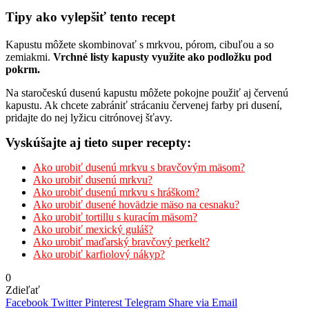
Tipy ako vylepšiť tento recept
Kapustu môžete skombinovať s mrkvou, pórom, cibuľou a so
zemiakmi.
Vrchné listy kapusty využite ako podložku pod
pokrm.
Na staročeskú dusenú kapustu môžete pokojne použiť aj červenú
kapustu. Ak chcete zabrániť strácaniu červenej farby pri dusení,
pridajte do nej lyžicu citrónovej šťavy.
Vyskúšajte aj tieto super recepty:
Ako urobiť dusenú mrkvu s bravčovým mäsom?
Ako urobiť dusenú mrkvu?
Ako urobiť dusenú mrkvu s hráškom?
Ako urobiť dusené hovädzie mäso na cesnaku?
Ako urobiť tortillu s kuracím mäsom?
Ako urobiť mexický guláš?
Ako urobiť maďarský bravčový perkelt?
Ako urobiť karfiolový nákyp?
0
Zdieľať
Facebook
Twitter
Pinterest
Telegram
Share via Email