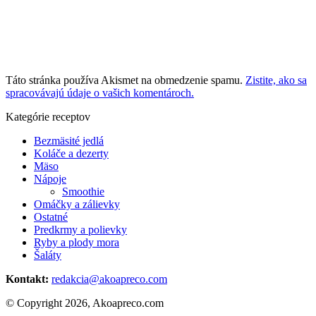
Táto stránka používa Akismet na obmedzenie spamu.
Zistite, ako sa
spracovávajú údaje o vašich komentároch.
Kategórie receptov
Bezmäsité jedlá
Koláče a dezerty
Mäso
Nápoje
Smoothie
Omáčky a zálievky
Ostatné
Predkrmy a polievky
Ryby a plody mora
Šaláty
Kontakt:
redakcia@akoapreco.com
© Copyright 2026, Akoapreco.com