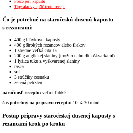
Prečo jesť kapustu
Tipy ako vylepšiť tento recept
Čo je potrebné na staročeskú dusenú kapustu
s rezancami:
400 g hlávkovej kapusty
400 g širokých rezancov alebo fľakov
1 stredne veľká cibuľa
200 g anglickej slaniny (možno nahradiť oškvarkami)
1 lyžica tuku z vyškvarenej slaniny
rasca
soľ
3 strúčiky cesnaku
zelená petržlen
náročnosť receptu:
veľmi ľahké
čas potrebný na prípravu receptu:
10 až 30 minút
Postup prípravy staročeskej dusenej kapusty s
rezancami krok po kroku