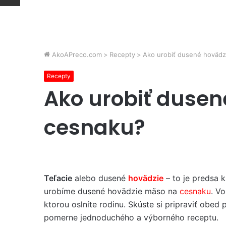
AkoAPreco.com
>
Recepty
>
Ako urobiť dusené hovädz
Recepty
Ako urobiť duse
cesnaku?
Teľacie
alebo dusené
hovädzie
– to je predsa k
urobíme dusené hovädzie mäso na
cesnaku
. Vo
ktorou oslníte rodinu. Skúste si pripraviť obed 
pomerne jednoduchého a výborného receptu.