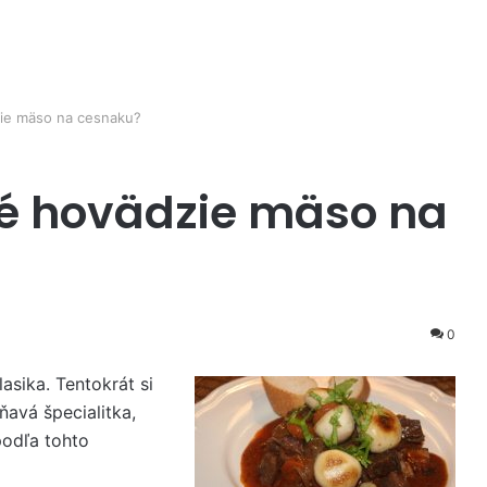
ie mäso na cesnaku?
né hovädzie mäso na
0
lasika. Tentokrát si
ňavá špecialitka,
podľa tohto