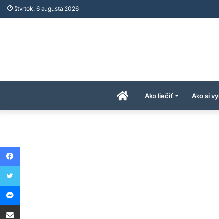
štvrtok, 6 augusta 2026
Úvodná
Ako liečiť
Ako si vy
stránka
Facebook
AkoAPreco.com
Twitter
Messenger
Share via Email