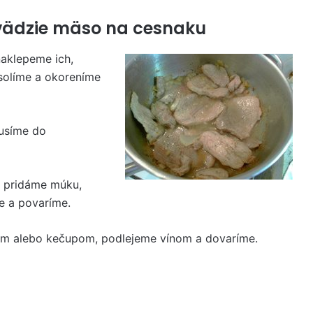
ovädzie mäso na cesnaku
naklepeme ich,
osolíme a okoreníme
usíme do
, pridáme múku,
e a povaríme.
om alebo kečupom, podlejeme vínom a dovaríme.