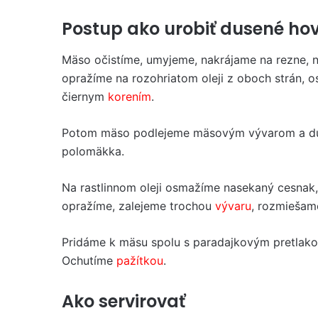
Postup ako urobiť dusené h
Mäso očistíme, umyjeme, nakrájame na rezne, 
opražíme na rozohriatom oleji z oboch strán, 
čiernym
korením
.
Potom mäso podlejeme mäsovým vývarom a d
polomäkka.
Na rastlinnom oleji osmažíme nasekaný cesnak
opražíme, zalejeme trochou
vývaru
, rozmiešam
Pridáme k mäsu spolu s paradajkovým pretlak
Ochutíme
pažítkou
.
Ako servirovať