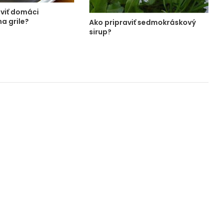
aviť domáci
a grile?
Ako pripraviť sedmokráskový
sirup?