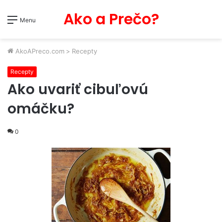
Ako a Prečo?
Menu
AkoAPreco.com
>
Recepty
Recepty
Ako uvariť cibuľovú
omáčku?
0