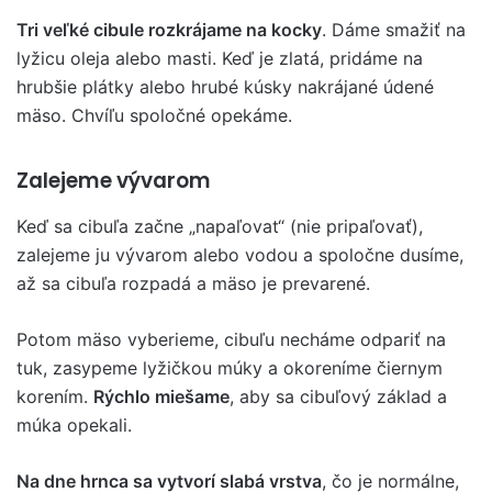
Tri veľké cibule rozkrájame na kocky
. Dáme smažiť na
lyžicu oleja alebo masti. Keď je zlatá, pridáme na
hrubšie plátky alebo hrubé kúsky nakrájané údené
mäso. Chvíľu spoločné opekáme.
Zalejeme vývarom
Keď sa cibuľa začne „napaľovat“ (nie pripaľovať),
zalejeme ju vývarom alebo vodou a spoločne dusíme,
až sa cibuľa rozpadá a mäso je prevarené.
Potom mäso vyberieme, cibuľu necháme odpariť na
tuk, zasypeme lyžičkou múky a okoreníme čiernym
korením.
Rýchlo miešame
, aby sa cibuľový základ a
múka opekali.
Na dne hrnca sa vytvorí slabá vrstva
, čo je normálne,