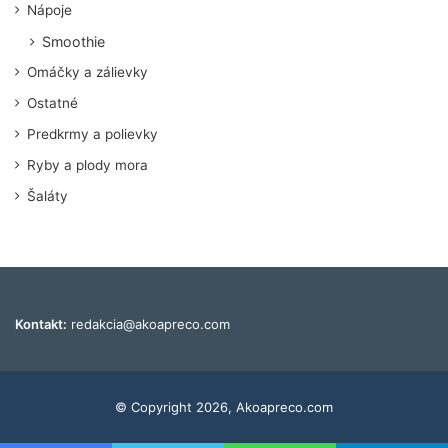
Nápoje
Smoothie
Omáčky a zálievky
Ostatné
Predkrmy a polievky
Ryby a plody mora
Šaláty
Kontakt:
redakcia@akoapreco.com
© Copyright 2026, Akoapreco.com