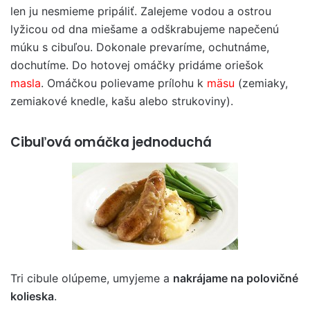
len ju nesmieme pripáliť. Zalejeme vodou a ostrou
lyžicou od dna miešame a odškrabujeme napečenú
múku s cibuľou. Dokonale prevaríme, ochutnáme,
dochutíme. Do hotovej omáčky pridáme oriešok
masla
. Omáčkou polievame prílohu k
mäsu
(zemiaky,
zemiakové knedle, kašu alebo strukoviny).
Cibuľová omáčka jednoduchá
Tri cibule olúpeme, umyjeme a
nakrájame na polovičné
kolieska
.