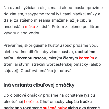
Na dvoch lyžiciach oleja, masti alebo masla opražíme
do zlatista, zasypeme tromi lyžicami hladkej múky a
ďalej za stáleho miešania smažíme, až je cibuľa
hnedastá a
múka
zlatistá. Potom zalejeme pol litrom
vývaru alebo vodou.
Prevaríme, skorigujeme hustotu (buď pridáme vodu
alebo varíme dlhšie, aby viac zhustla),
dochutíme
soľou, drvenou rascou, mletým čiernym
korením
a
tromi aj štyrmi strekmi worcesterskej omáčky (alebo
sójovej). Cibuľová omáčka je hotová.
Iná varianta cibuľovej omáčky
Do cibuľové omáčky pridáme na ochutenie lyžicu
plnotučnej
horčice
. Chuť omáčky
zlepšia troška
nadrobno rozdrvené
sušené huby
alebo dva drvené