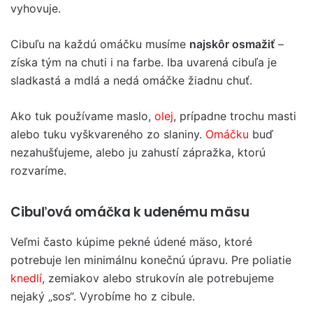
vyhovuje.
Cibuľu na každú omáčku musíme
najskôr osmažiť
–
získa tým na chuti i na farbe. Iba uvarená cibuľa je
sladkastá a mdlá a nedá omáčke žiadnu chuť.
Ako tuk používame maslo,
olej
, prípadne trochu masti
alebo tuku vyškvareného zo slaniny.
Omáčku
buď
nezahušťujeme, alebo ju zahustí zápražka, ktorú
rozvaríme.
Cibuľová omáčka k udenému mäsu
Veľmi často kúpime pekné údené mäso, ktoré
potrebuje len minimálnu konečnú úpravu. Pre poliatie
knedlí
, zemiakov alebo strukovín ale potrebujeme
nejaký „sos“. Vyrobíme ho z cibule.