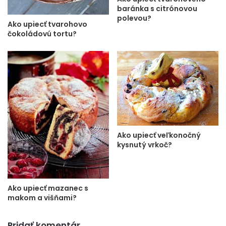
baránka s citrónovou
polevou?
Ako upiecť tvarohovo
čokoládovú tortu?
Ako upiecť veľkonočný
kysnutý vrkoč?
Ako upiecť mazanec s
makom a višňami?
Pridať komentár