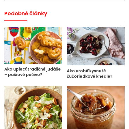
Podobné články
Ako upiecť tradičné judáše
Ako urobiť kysnuté
– pašiové pečivo?
čučoriedkové knedle?