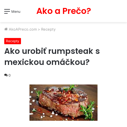
Ako a Prečo?
Menu
AkoAPreco.com
>
Recepty
Recepty
Ako urobiť rumpsteak s
mexickou omáčkou?
0