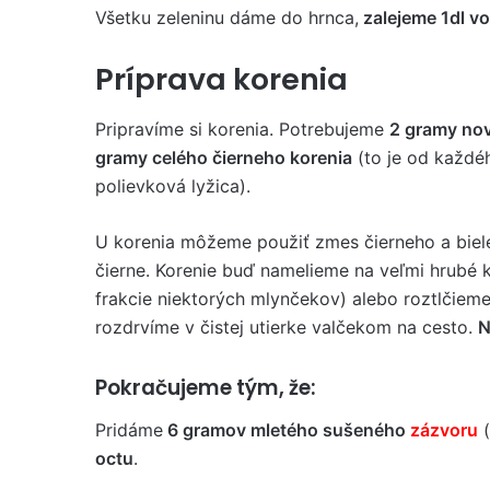
Všetku zeleninu dáme do hrnca,
zalejeme 1dl v
Príprava korenia
Pripravíme si korenia. Potrebujeme
2 gramy no
gramy celého čierneho korenia
(to je od každé
polievková lyžica).
U korenia môžeme použiť zmes čierneho a bieleh
čierne. Korenie buď namelieme na veľmi hrubé k
frakcie niektorých mlynčekov) alebo roztlčieme
rozdrvíme v čistej utierke valčekom na cesto.
N
Pokračujeme tým, že:
Pridáme
6 gramov mletého sušeného
zázvoru
(
octu
.