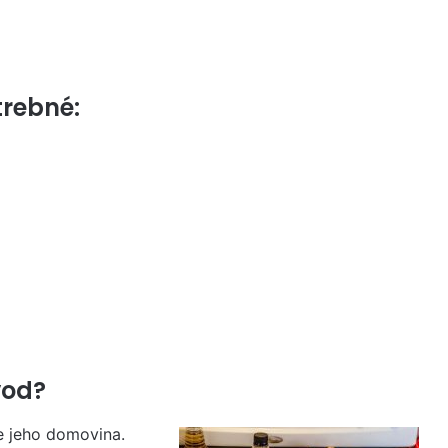
trebné:
vod?
je jeho domovina.