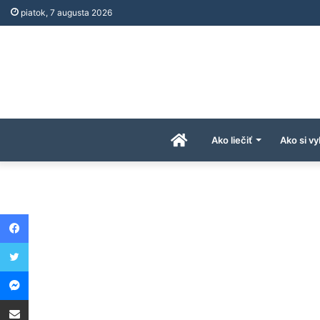
piatok, 7 augusta 2026
Úvodná
Ako liečiť
Ako si vy
stránka
Facebook
AkoAPreco.com
Twitter
Messenger
Share via Email