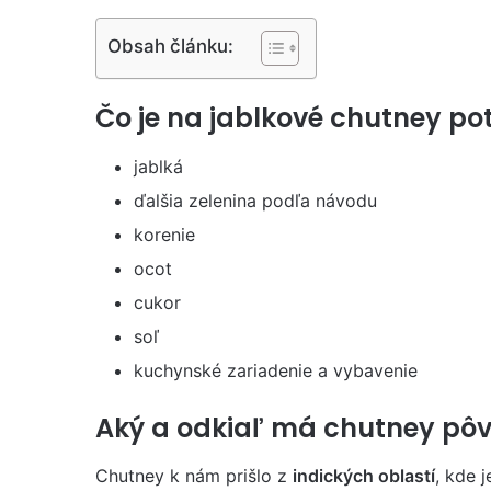
Obsah článku:
Čo je na jablkové chutney po
jablká
ďalšia zelenina podľa návodu
korenie
ocot
cukor
soľ
kuchynské zariadenie a vybavenie
Aký a odkiaľ má chutney pô
Chutney k nám prišlo z
indických oblastí
, kde 