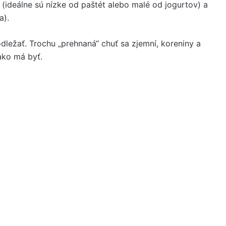
(ideálne sú nízke od paštét alebo malé od jogurtov) a
a).
dležať. Trochu „prehnaná“ chuť sa zjemní, koreniny a
ako má byť.