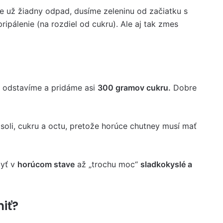
 už žiadny odpad, dusíme zeleninu od začiatku s
ipálenie (na rozdiel od cukru). Ale aj tak zmes
 odstavíme a pridáme asi
300 gramov cukru.
Dobre
 soli, cukru a octu, pretože horúce chutney musí mať
byť v
horúcom stave
až „trochu moc“
sladkokyslé a
iť?