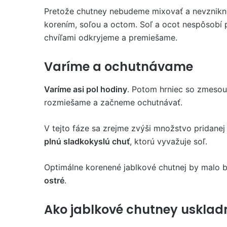
Pretože chutney nebudeme mixovať a nevznikne
korením, soľou a octom. Soľ a ocot nespôsobí pr
chvíľami odkryjeme a premiešame.
Varíme a ochutnávame
Varíme asi pol hodiny
. Potom hrniec so zmesou
rozmiešame a začneme ochutnávať.
V tejto fáze sa zrejme zvýši množstvo pridanej
plnú sladkokyslú chuť
, ktorú vyvažuje soľ.
Optimálne korenené jablkové chutnej by malo 
ostré
.
Ako jablkové chutney uskladn