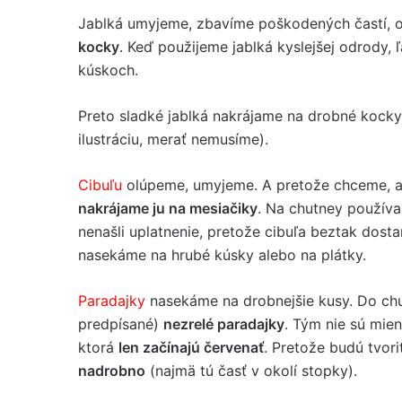
Jablká umyjeme, zbavíme poškodených častí, 
kocky
. Keď použijeme jablká kyslejšej odrody,
kúskoch.
Preto sladké jablká nakrájame na drobné kocky (
ilustráciu, merať nemusíme).
Cibuľu
olúpeme, umyjeme. A pretože chceme, a
nakrájame ju na mesiačiky
. Na chutney použí
nenašli uplatnenie, pretože cibuľa beztak dost
nasekáme na hrubé kúsky alebo na plátky.
Paradajky
nasekáme na drobnejšie kusy. Do chu
predpísané)
nezrelé paradajky
. Tým nie sú mien
ktorá
len začínajú červenať
. Pretože budú tvor
nadrobno
(najmä tú časť v okolí stopky).