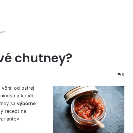
ey?
ové chutney?
0
vôní: od ostrej
ninosti a končí
utney sa
výborne
ý recept na
variantov