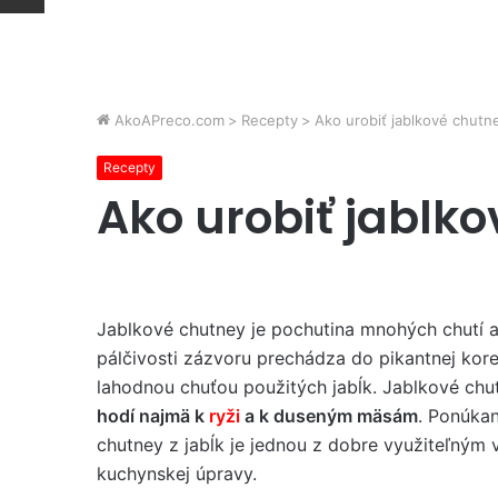
AkoAPreco.com
>
Recepty
>
Ako urobiť jablkové chutn
Recepty
Ako urobiť jablk
Jablkové chutney je pochutina mnohých chutí a 
pálčivosti zázvoru prechádza do pikantnej kore
lahodnou chuťou použitých jabĺk. Jablkové ch
hodí najmä k
ryži
a k ​​duseným mäsám
. Ponúkan
chutney z jabĺk je jednou z dobre využiteľným 
kuchynskej úpravy.