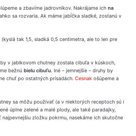
olúpeme a zbavíme jadrovníkov. Nakrájame ich
na
 ľahko sa rozvaria. Ak máme jabĺčka sladké, zostanú v
kyslá tak 1,5, sladká 0,5 centimetra, ale to len pre
by v jablkovom chutney zostala cibuľa v kúskoch,
vame bežnú
bielu cibuľu
. Iné – jemnejšie – druhy by
ane chuť po ostatných prísadách.
Cesnak
ošúpeme a
tney sa môžu používať (a v niektorých receptoch sú i
ené úplne zelené a malé plody, ale také paradajky,
iť najpevnejšiu zložku pokrmu, nasekáme ich skutočne