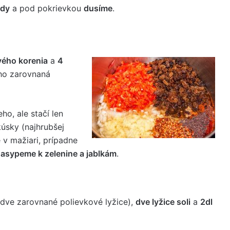
ody
a pod pokrievkou
dusíme
.
vého korenia
a
4
ho zarovnaná
o, ale stačí len
úsky (najhrubšej
 v mažiari, prípadne
asypeme k zelenine a jablkám
.
dve zarovnané polievkové lyžice),
dve lyžice soli
a
2dl