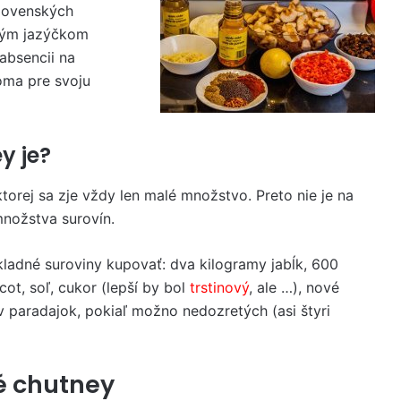
slovenských
sným jazýčkom
 absencii na
oma pre svoju
y je?
ktorej sa zje vždy len malé množstvo. Preto nie je na
množstva surovín.
základné suroviny kupovať: dva kilogramy jabĺk, 600
cot, soľ, cukor (lepší by bol
trstinový
, ale …), nové
v paradajok, pokiaľ možno nedozretých (asi štyri
é chutney