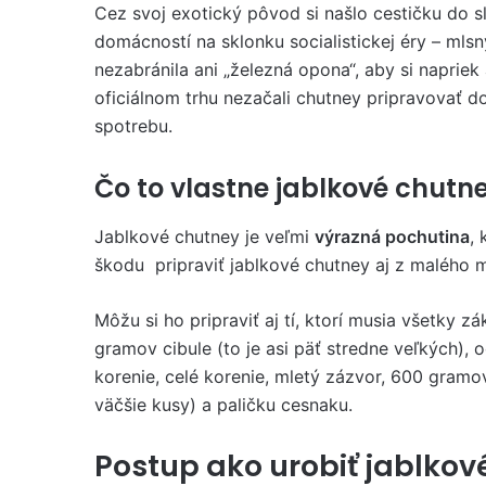
Cez svoj exotický pôvod si našlo cestičku do 
domácností na sklonku socialistickej éry – ml
nezabránila ani „železná opona“, aby si napriek
oficiálnom trhu nezačali chutney pripravovať d
spotrebu.
Čo to vlastne jablkové chutne
Jablkové chutney je veľmi
výrazná pochutina
, 
škodu pripraviť jablkové chutney aj z malého 
Môžu si ho pripraviť aj tí, ktorí musia všetky 
gramov cibule (to je asi päť stredne veľkých), o
korenie, celé korenie, mletý zázvor, 600 gramo
väčšie kusy) a paličku cesnaku.
Postup ako urobiť jablkov